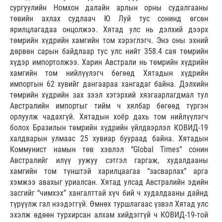
сургуулийн Номхон далайн арлын орны судалгааны
төвийн ахлах судлаач Ю Луй тус сонинд өгсөн
ярилцлагадаа онцолжээ. Хятад улс нь дэлхий дээрх
төмрийн хүдрийн хамгийн том хэрэглэгч. Энэ оны эхний
дөрвөн сарын байдлаар тус улс нийт 358.4 сая төмрийн
хүдэр импортолжээ. Харин Австрали нь төмрийн хүдрийн
хамгийн том нийлүүлэгч бөгөөд Хятадын хүдрийн
импортын 62 хувийг дангаараа хангадаг байна. Дэлхийн
төмрийн хүдрийн зах зээл хэтэрхий хязгаарлагдмал тул
Австралийн импортыг тийм ч хялбар бөгөөд түргэн
орлуулж чадахгүй. Хятадын хоёр дахь том нийлүүлэгч
болох Бразилын төмрийн хүдрийн үйлдвэрлэл КОВИД-19
халдварын улмаас 25 хувиар буураад байна. Хятадын
Коммунист намын төв хэвлэл “Global Times” сонин
Австралийг илүү уужуу сэтгэл гаргаж, худалдааны
хамгийн том түнштэй харилцаагаа “засварлах” арга
хэмжээ авахыг уриалсан. Хятад улсад Австралийн эдийн
засгийг “чимхэх” хангалттай хүч бий ч худалдааны дайнд
түрүүлж гал нээдэггүй. Өмнөх туршлагаас үзвэл Хятад улс
эхэлж өдөөн турхирсан алхам хийдэггүй ч КОВИД-19-той