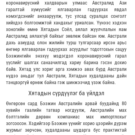
коронавирусний халдварын улмаас Австралид Ази
гаралтай хүмүүсийг ялгаварлан гадуурхах явдал
нэмэгдсэнийг анхаа­руулж, тус улсад суралцах сонголт
хийхдээ болгоомжтой хандахыг уриал­сан. Үүнээс хэдхэн
хоногийн өмнө Хятадын Соёл, аялал жуулчлалын яам
Австралид аялахгүй байхыг зөвлөж байсан юм. Австрали
дахь азиудад олон жилийн турш тулгарсаар ирсэн арьс
өнгөөр ялгаварлан гадуурхах асуудлыг тодотгохын сацуу
Бээжингийн энэхүү мэдэгдэл коронавирусний гарал
үүслийг шалгах санаачилгад хариу барина гэсэн дохио
байв. Хятад улс хориг арга хэмжээ авах бүрд Австрали
нүдээ аньдаг тул Австрали, Хятадын худалдааны дайн
тэнцвэргүй өрнөж байна гэж шинжээчид үзэж байна.
Хятадын сүрдүүлэг ба үйлдэл
Өнгөрсөн сард Бээжин Австралийн арвай буудайнд 80
хувийн гаалийн татвар ногдуулж, Австралийн мах
бэлтгэлийн дөрвөн компаниас мах импортлохыг
зогсоосон. Хэдийгээр Бээжин үүнийг хорио цээрийн дүрэм
журмыг зөрчсөн, худалдааны шударга бус практиктай