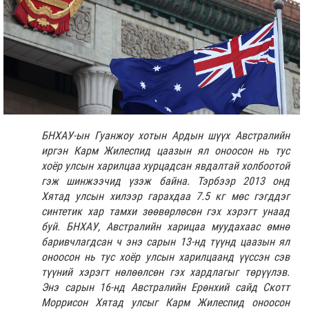
БНХАУ-ын Гуанжоу хотын Ардын шүүх Австралийн
иргэн Карм Жилеспид цаазын ял оноосон нь тус
хоёр улсын харилцаа хурцадсан явдалтай холбоотой
гэж шинжээчид үзэж байна. Тэрбээр 2013 онд
Хятад улсын хилээр гарахдаа 7.5 кг мөс гэгддэг
синтетик хар тамхи зөөвөрлөсөн гэх хэрэгт унаад
буй. БНХАУ, Австралийн харицаа муудахаас өмнө
баривчлагдсан ч энэ сарын 13-нд түүнд цаазын ял
оноосон нь тус хоёр улсын харилцаанд үүссэн сэв
түүний хэрэгт нөлөөлсөн гэх хардлагыг төрүүлэв.
Энэ сарын 16-нд Австралийн Ерөнхий сайд Скотт
Моррисон Хятад улсыг Карм Жилеспид оноосон