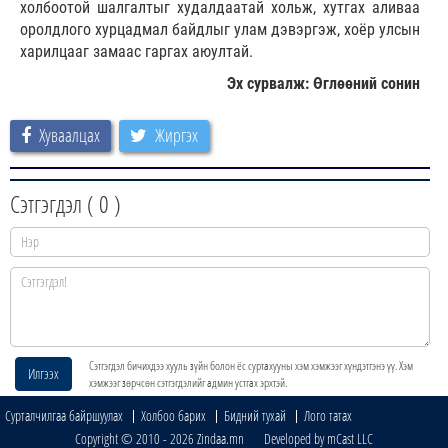
холбоотой шалгалтыг худалдаатай хольж, хутгах аливаа
оролдлого хурцадмал байдлыг улам дэвэргэж, хоёр улсын
харилцааг замаас гаргах аюултай.
Эх сурвалж: Өглөөний сонин
Хуваалцах
Жиргэх
Сэтгэгдэл (
0
)
Сэтгэгдэл бичихдээ хууль зүйн болон ёс суртахууны хэм хэмжээг хүндэтгэнэ үү. Хэм
Илгээх
хэмжээг зөрчсөн сэтгэгдэлийг админ устгах эрхтэй.
Сурталчилгаа байршуулах
Холбоо барих
Бидний тухай
Лого татах
Copyright © 2010 - 2026 Zindaa.mn Developed by mCast LLC