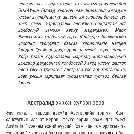
цаазын ялыг гүйцэтгэхээс татгалзахыг уриалсан бол
БНХАУ-ын Гадаад хэргийн яам Жилеспид Хятадын
улсын хуулийн дагуу цаазын ял оноосон бөгөөд тус
хоёр улсын харилцааны өнөөгийн байдалтай огт
холбоогүй хэмээн хариу мэдэгджээ. Марк
Жилеспитэй холбоотой хэрэг Канберра, Бээжингийн
хооронд хурцдаад байгаа харилцааны нөхцөл
байдал “дайран дээр давс нэмсэн” хэрэг болов.
Хоёр талын худалдааны маргаан, коронавирусний
халдвар дэгдсэнтэй холбоотой Хятад улсыг шалгах
олон улсын уриалгыг Австрали улс анх гаргасан нь
хоёр улсын харилцааг хурцатгахад хүргээд байгаа
билээ.
Австралид хэрхэн хүлээн авав
Энэ уриалга гарсан даруйд Австралийн тэргүүн баян
санхүүгийн магнат Керри Стоукс өөрийн эзэмшдэг “West
Australian” сонины эхний нүүрийг “хамгийн том орлогын эх
үүсвэрийг” чичихгүй байхыг анхааруулахад зориулсан бол