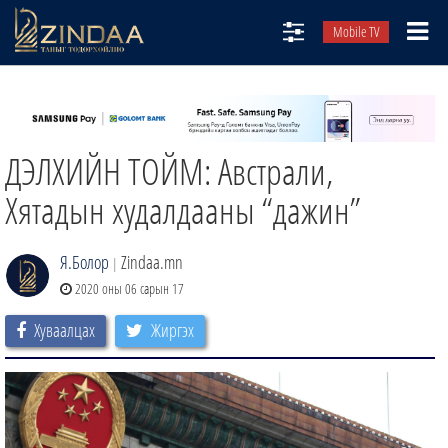
Mobile TV
НИЙТЛЭЛЧИД
ТВ8
ДЭЛХИЙН ТОЙМ: Австрали,
ӨГЛӨӨНИЙ СОНИН
АУДИО ЗОХИОЛ
Хятадын худалдааны “дажин”
ЗИНДАА СЭТГҮҮЛ
Я.Болор
Zindaa.mn
|
2020 оны 06 сарын 17
Хуваалцах
Жиргэх