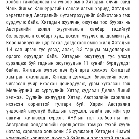
холбон тайлбарласан ч үүнээс өмнө Хятадын элчин сайд
Чэнь Жинье Канберрагийн санаачилгын хариуд Хятадын
хэрэглэгчид Австралийн бүтээгдэхүүнийг бойкотлоно гэж
сүр­дүүлж байв. Хятадын жуулчин, оюутны тоо буурах нь
Австралийн аялал жуулчлалын салбар төдийгүй
боловсролын салбарт хүнд цохилт үзүүлэх нь дамжиггүй.
Коронавирусний цар тахал дэгдэхээс өмнө жилд Хятадын
1.4 сая иргэн тус улсад аялж, 8.3 тэрбум ам.долларын
орлого оруулдаг байв. Хятадын оюутнууд тус улсад
суралцаж буй гаднын оюутнуудын 11 хувийг бүрдүүлдэг
байна. Хятадын зүгээс авч буй арга хэмжээ Хятадтай
хамтран ажилладаг, Хятадын дэмждэг бизнесийн эсрэг
чиглэсэн учир ихээхэн цочирдуулж, урам хугалсан гэж
Мельбурний их сургуулийн Хятад судлаач Делиа Линий
хэлжээ. Сүүлийн жилүүдэд Хятад, Австралийн харилцаа
ихээхэн сорилттой тулгарч буй. Харин Австралид
үндэсний аюулгүй байдлын асуудал, эдийн засгийн эрх
ашгийг жинлэхэд хүрсэн. АНУ-ын гол холбоотны нэг
Австралид хөндлөнгийн оролцоотой тэмцэх тухай хууль
батлах, харилцаа холбооны 5G сүлжээнд Хятадын Huawei
компанийг хориглох, аюулгүй байдлын эрсдэлтэй гаднын