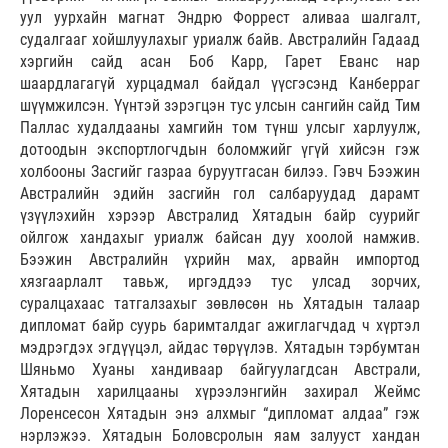
уул уурхайн магнат Эндрю Форрест аливаа шалгалт,
судалгааг хойшлуулахыг уриалж байв. Австралийн Гадаад
хэргийн сайд асан Боб Карр, Гарет Еванс нар
шаардлагагүй хурцадмал байдал үүсгэсэнд Канберраг
шүүмжилсэн. Үүнтэй зэрэгцэн тус улсын сангийн сайд Тим
Паллас худалдааны хамгийн том түнш улсыг харлуулж,
дотоодын экспортлогчдын боломжийг үгүй хийсэн гэж
холбооны Засгийг газраа буруутгасан билээ. Гэвч Бээжин
Австралийн эдийн засгийн гол салбаруудад дарамт
үзүүлэхийн хэрээр Австралид Хятадын байр суурийг
ойлгож хандахыг уриалж байсан дуу хоолой намжив.
Бээжин Австралийн үхрийн мах, арвайн импортод
хязгаарлалт тавьж, иргэддээ тус улсад зорчих,
суралцахаас татгалзахыг зөвлөсөн нь Хятадын талаар
дипломат байр суурь баримталдаг ажиглагчдад ч хүртэл
мэдрэгдэх эгдүүцэл, айдас төрүүлэв. Хятадын тэрбумтан
Шяньмо Хуаны хандиваар байгуулагдсан Австрали,
Хятадын харилцааны хүрээлэнгийн захирал Жеймс
Лоренсесон Хятадын энэ алхмыг “дипломат алдаа” гэж
нэрлэжээ. Хятадын Боловсролын яам залууст хандан