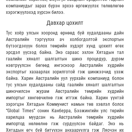
компаниудыг зарах бүрэн эрхээ өргөжүүлэх төлөвлөгөө
хэрэгжүүлэхэд хүрсэн билээ.
Давхар цохилт
Тус хоёр улсын хооронд өрнөөд буй худалдааны дайн
Австралийн тэргүүлэх ач холбогдолтой экспортын
бүтээгдэхүүн болох төмрийн хүдэрт хүнд цохилт өгөх
эрсдэл үүсээд байна. Энэ сараас эхлэн Хятадын тал
гаалийн хяналт шалгалтын шинэ процедур, дүрэм
нэвтрүүлсэн бөгөөд ингэснээр Австралийн хүдрийн
экспортыг хазаарлах зорилготой гэж шинжээчид үзэж
байна. Харин Австралийн уул уурхайн компаниуд болон
тус улсын худалдааны сайд гаалийн хяналт шалгалтын
шинэчилсэн журам Австралийн төмрийн хүдрийн
импортыг хөнгөвчилнө гэж итгэж байна. Харин үүнтэй
зэрэгцэн Хятадын Коммунист намын төв хэвлэл болох
“Global Times” сонин Канберра, Бээжингийн улс төрийн
харилцаа муудсан нь Австралийн төмрийн хүдрийн
импортод нөлөөлнө гэж сүрдүүлсэн байдаг. Энэ нь
Хятадын өгч буй битүүхэн анхааруулга гэж Ляочэн их