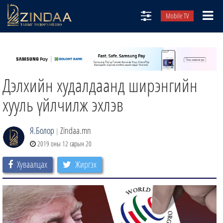
Mobile TV
НИЙТЛЭЛЧИД
ТВ8
Дэлхийн худалдаанд ширэнгийн
ӨГЛӨӨНИЙ СОНИН
АУДИО ЗОХИОЛ
хууль үйлчилж эхлэв
ЗИНДАА СЭТГҮҮЛ
Я.Болор
Zindaa.mn
|
2019 оны 12 сарын 20
Хуваалцах
Жиргэх