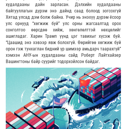
худалдааны дайн зарласан. Дэлхийн худалдааны
байгууллагын дүрэм энэ дайнд саад болоод зогсохгүй
Хятад улсад дэм болж байна. Учир нь энэхүү дүрэм ёсоор
улс орнууд “хөгжиж буй” улс орны жагсаалтад орох
сонголтоо өөрсдөө хийж, хөнгөлөлттэй нөхцөлийг
ашигладаг. Харин Трамп үүнд цэг тавихыг хүсэж буй.
“Цаашид энэ хэвээр явж болохгүй. Өөрийгөө хөгжиж буй
орон гэж тунхаглан бидний үр шимээр амьдарч таарахгүй”
хэмээн АНУ-ын худалдааны сайд Роберт Лайтхайзер
Вашингтоны байр суурийг тодорхойлсон байдаг.