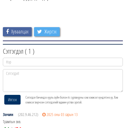
Хуваалцах
Жиргэх
Сэтгэгдэл (
1
)
Сэтгэгдэл бичихдээ хууль зүйн болон ёс суртахууны хэм хэмжээг хүндэтгэнэ үү. Хэм
Илгээх
хэмжээг зөрчсөн сэтгэгдэлийг админ устгах эрхтэй.
Зочин
(202.9.46.212)
2025 оны 03 сарын 13
Трампын зөв.