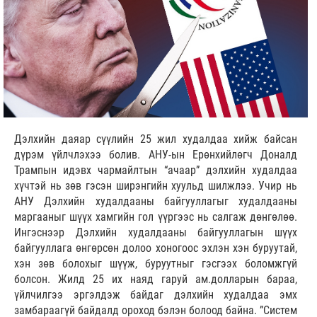
Дэлхийн даяар сүүлийн 25 жил худалдаа хийж байсан
дүрэм үйлчлэхээ болив. АНУ-ын Ерөнхийлөгч Доналд
Трампын идэвх чармайлтын “ачаар” дэлхийн худалдаа
хүчтэй нь зөв гэсэн ширэнгийн хуульд шилжлээ. Учир нь
АНУ Дэлхийн худалдааны байгууллагыг худалдааны
маргааныг шүүх хамгийн гол үүргээс нь салгаж дөнгөлөө.
Ингэснээр Дэлхийн худалдааны байгууллагын шүүх
байгууллага өнгөрсөн долоо хоногоос эхлэн хэн буруутай,
хэн зөв болохыг шүүж, буруутныг гэсгээх боломжгүй
болсон. Жилд 25 их наяд гаруй ам.долларын бараа,
үйлчилгээ эргэлдэж байдаг дэлхийн худалдаа эмх
замбараагүй байдалд ороход бэлэн болоод байна. ”Систем