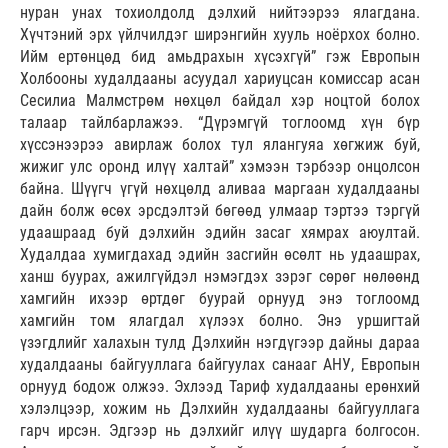
нуран унах тохиолдолд дэлхий нийтээрээ ялагдана.
Хүчтэний эрх үйлчилдэг ширэнгийн хууль ноёрхох болно.
Ийм ертөнцөд бид амьдрахын хүсэхгүй” гэж Европын
Холбооны худалдааны асуудал хариуцсан комиссар асан
Сесилиа Малмстрөм нөхцөл байдал хэр ноцтой болох
талаар тайлбарлажээ. “Дүрэмгүй тоглоомд хүн бүр
хүссэнээрээ авирлаж болох тул ялангуяа хөгжиж буй,
жижиг улс оронд илүү халтай” хэмээн тэрбээр онцолсон
байна. Шүүгч үгүй нөхцөлд аливаа маргаан худалдааны
дайн болж өсөх эрсдэлтэй бөгөөд улмаар тэртээ тэргүй
удаашраад буй дэлхийн эдийн засаг хямрах аюултай.
Худалдаа хумигдахад эдийн засгийн өсөлт нь удаашрах,
ханш буурах, ажилгүйдэл нэмэгдэх зэрэг сөрөг нөлөөнд
хамгийн ихээр өртдөг буурай орнууд энэ тоглоомд
хамгийн том ялагдал хүлээх болно. Энэ уршигтай
үзэгдлийг халахын тулд Дэлхийн нэгдүгээр дайны дараа
худалдааны байгууллага байгуулах санааг АНУ, Европын
орнууд бодож олжээ. Эхлээд Тариф худалдааны ерөнхий
хэлэлцээр, хожим нь Дэлхийн худалдааны байгууллага
гарч ирсэн. Эдгээр нь дэлхийг илүү шударга болгосон.