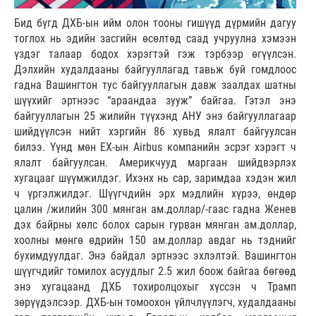
Бид бүгд ДХБ-ын ийм олон тооны гишүүд дүрмийн дагуу
тоглох нь эдийн засгийн өсөлтөд саад учруулна хэмээн
үздэг талаар бодох хэрэгтэй гэж тэрбээр өгүүлсэн.
Дэлхийн худалдааны байгууллагад тавьж буй гомдлоос
гадна Вашингтон тус байгууллагын давж заалдах шатны
шүүхийг эртнээс “араандаа зууж” байгаа. Гэтэл энэ
байгууллагын 25 жилийн түүхэнд АНУ энэ байгууллагаар
шийдүүлсэн нийт хэргийн 86 хувьд ялалт байгуулсан
билээ. Үүнд мөн ЕХ-ын Airbus компанийн эсрэг хэрэгт ч
ялалт байгуулсан. Америкчууд маргаан шийдвэрлэх
хугацааг шүүмжилдэг. Ихэнх нь сар, заримдаа хэдэн жил
ч үргэлжилдэг. Шүүгчдийн эрх мэдлийн хүрээ, өндөр
цалин /жилийн 300 мянган ам.доллар/-гаас гадна Женев
дэх байрны хөлс болох сарын гурван мянган ам.доллар,
хоолны мөнгө өдрийн 150 ам.доллар авдаг нь тэднийг
бухимдуулдаг. Энэ байдал эртнээс эхлэлтэй. Вашингтон
шүүгчдийг томилох асуудлыг 2.5 жил боож байгаа бөгөөд
энэ хугацаанд ДХБ тохиролцохыг хүссэн ч Трамп
зөрүүдэлсээр. ДХБ-ын томоохон үйлчлүүлэгч, худалдааны