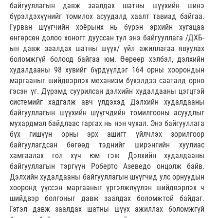
байгууллагын давж заалдах шатны шүүхийн шинэ
бүрэлдэхүүнийг томилох асуудалд хаалт тавиад байгаа.
Гурван шүүгчийн хоёрынх нь бүрэн эрхийн хугацаа
өнгөрсөн долоо хоногт дууссан тул энэ байгууллага /ДХБ-
ын давж заалдах шатны шүүх/ үйл ажиллагаа явуулах
боломжгүй болоод байгаа юм. Өөрөөр хэлбэл, дэлхийн
худалдааны 98 хувийг бүрдүүлдэг 164 орны хоорондын
маргааныг шийдвэрлэх механизм бүхэлдээ сааталд орно
гэсэн үг. Дүрэмд суурилсан дэлхийн худалдааны цэгцтэй
системийг хадгалж авч үлдэхэд Дэлхийн худалдааны
байгууллагын шүүхийн шүүгчдийн томилгооны асуудлыг
мухардмал байдлаас гаргах нь нэн чухал. Энэ байгууллага
бүх гишүүн орны эрх ашигт үйлчлэх зорилгоор
байгуулагдсан бөгөөд тэднийг ширэнгийн хуулиас
хамгаалах гол хүч юм гэж Дэлхийн худалдааны
байгууллагын тэргүүн Роберто Азеведо онцолж байв.
Дэлхийн худалдааны байгууллагын шүүгчид улс орнуудын
хооронд үүссэн маргааныг үргэлжлүүлэн шийдвэрлэх ч
шийдвэр болгоныг давж заалдах боломжтой байдаг.
Гэтэл давж заалдах шатны шүүх ажиллах боломжгүй