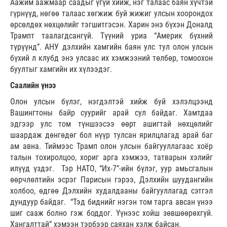
Аажим аажмаар саадыг үгүй хийж, нэг талаас баян хүчтэй
гүрнүүд, нөгөө талаас хөгжиж буй жижиг улсын хоорондох
өрсөлдөх нөхцөлийг тэгшитгэсэн. Харин энэ бүхэн Доналд
Трампт таалагдсангүй. Түүний уриа “Америк бүхний
түрүүнд”. АНУ дэлхийн хамгийн баян улс тул олон улсын
бүхий л клубд энэ улсаас их хэмжээний төлбөр, томоохон
буултыг хамгийн их хүлээдэг.
Саалийн үнээ
Олон улсын бүлэг, нэгдэлтэй хийж буй хэлэлцээнд
Вашингтоны байр суурийг арай сул байдаг. Хамтдаа
эдгээр улс том түншээсээ өөрт ашигтай нөхцөлийг
шаардаж дөнгөдөг бол нүүр тулсан ярилцлагад арай баг
ам авна. Тиймээс Трамп олон улсын байгуул­лагаас хоёр
талын тохиролцоо, хориг арга хэмжээ, татварын хэлийг
илүүд үздэг. Тэр НАТО, “Их-7”-ийн бүлэг, уур амьсгалын
өөрчлөл­тийн эсрэг Парисын гэрээ, Дэлхийн шуудангийн
холбоо, өдгөө Дэлхийн худалдааны байгууллагад сэтгэл
дундуур байдаг. “Тэд биднийг нэгэн том тарга авсан үнээ
шиг сааж болно гэж боддог. Үүнээс хойш зөвшөөрөхгүй.
Хангалттай” хэмээн тэрбээр саяхан хэлж байсан.