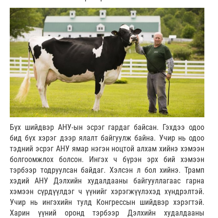
Бүх шийдвэр АНУ-ын эсрэг гардаг байсан. Гэхдээ одоо
бид бүх хэрэг дээр ялалт байгуулж байна. Учир нь одоо
тэдний эсрэг АНУ ямар нэгэн ноцтой алхам хийнэ хэмээн
болгоомжлох болсон. Ингэх ч бүрэн эрх бий хэмээн
тэрбээр тодруулсан байдаг. Хэлсэн л бол хийнэ. Трамп
хэдий АНУ Дэлхийн худалдааны байгууллагаас гарна
хэмээн сүрдүүлдэг ч үүнийг хэрэгжүүлэхэд хүндрэлтэй.
Учир нь ингэхийн тулд Конгрессын шийдвэр хэрэгтэй.
Харин үүний оронд тэрбээр Дэлхийн худалдааны