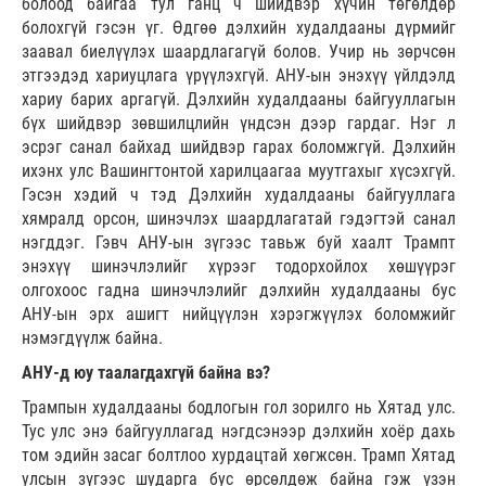
болоод байгаа тул ганц ч шийдвэр хүчин төгөлдөр
болохгүй гэсэн үг. Өдгөө дэл­хийн худалдааны дүрмийг
заавал биелүүлэх шаардлагагүй болов. Учир нь зөрчсөн
этгээдэд хариуцлага үрүүлэхгүй. АНУ-ын энэхүү үйлдэлд
хариу барих аргагүй. Дэлхийн худалдааны байгууллагын
бүх шийдвэр зөвшилцлийн үндсэн дээр гардаг. Нэг л
эсрэг санал байхад шийдвэр гарах боломжгүй. Дэлхийн
ихэнх улс Вашингтонтой харилцаагаа муутгахыг хүсэхгүй.
Гэсэн хэдий ч тэд Дэлхийн худалдааны байгууллага
хямралд орсон, шинэчлэх шаардлагатай гэдэгтэй санал
нэгддэг. Гэвч АНУ-ын зүгээс тавьж буй хаалт Трампт
энэхүү шинэчлэлийг хүрээг тодорхойлох хө­шүүрэг
олгохоос гадна шинэчлэлийг дэлхийн худалдааны бус
АНУ-ын эрх ашигт нийцүүлэн хэрэгжүүлэх боломжийг
нэмэгдүүлж байна.
АНУ-д юу таалагдахгүй байна вэ?
Трампын худалдааны бодлогын гол зорилго нь Хятад улс.
Тус улс энэ байгууллагад нэгдсэнээр дэлхийн хоёр дахь
том эдийн засаг болтлоо хурдацтай хөгжсөн. Трамп Хятад
улсын зүгээс шударга бус өрсөлдөж байна гэж үзэн