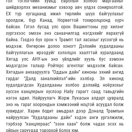
гол тоглогчийн хувьд Европын холбоо маргааныг
шийдвэрлэх механизмыг хэвээр авч үлдэх сонирхолтой.
ЕХ түр хугацаанд ижил төрлийн шүүх байгуулахыг
оролдож, бүр Канад, Норвегтой тохиролцоонд хүрч
байсан. Гэтэл бусад улс орон Вашингтоны уур хилэнг
хүргэхээс эмээн энэ санаачилгад нэгдэхийг яарахгүй
байна. Гэхдээ бүх орон ч Трампт тал засахыг хүсэхгүй нь
мэдээж. Өнгөрсөн долоо хоногт Дэлхийн худалдааны
байгууллагын ирээдүйг хэлэлцэх хаалттай хуралдаанд
Хятад улс АНУ-ын энэ үйлдлийг хууль бус хэмээн
мэдэгдсэн талаар Ройтерс агентлаг мэдээлж байсан.
Хятадын анхааруулга “Оддын дайн” киноны эхний ангид
гардаг “Далд заналхийлэл”-ийн хэлбэр. Эл кинонд
худалдагдсан Худалдааны холбоо дэлхийд ноёрхохыг
хүссэн канцлерын хүслээр Набу гарагт саад тавьдгийн
нэгэн адил. Найруулагч Жорж Лукасын алдарт цувралд
энэ нь гараг хоорондын хэмжээний ноцтой асуудал болж
хувирдаг. Харин бодит амьдрал дээр Доналд Трампын
найруулсан “Худалдааны дайн” хэдэн анги үргэлжилж,
тэрбээр “канцлераас” “эзэн хаан” болж чадах эсэх нь
ойрын саруудад тодорхой болох юм.