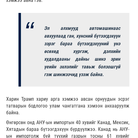
хэмжээ авна гэв.
Эл алхмууд автомашинаас
авхуулаад ган, хүнсний бүтээгдэхүүн
зэрэг бараа бүтээгдэхүүний үнэ
өсөхөд хүргэж, дэлхийн
худалдааны дайны шинэ эрин
үеийн эхлэлийг тавьж болзошгүй
гэж шинжээчид үзэж байна.
Харин Трамп хариу арга хэмжээ авсан орнуудын эсрэг
татварын бодлогоо улам чангатгана хэмээн анхааруулж
байна.
Өнгөрсөн онд АНУ-ын импортын 40 хувийг Канад, Мексик,
Хятадын бараа бүтээгдэхүүн бүрдүүлжээ. Канад нь АНУ-
ын импортолж буй түүхий газрын тосны 61 хувийг