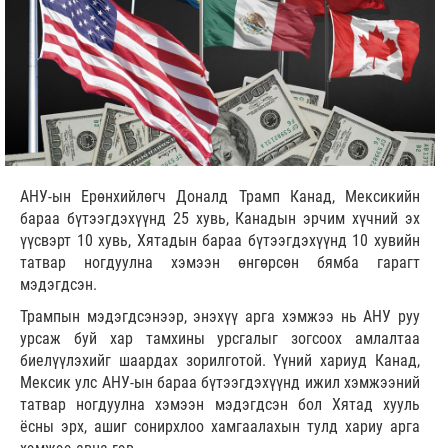
АНУ-ын Ерөнхийлөгч Доналд Трамп Канад, Мексикийн
бараа бүтээгдэхүүнд 25 хувь, Канадын эрчим хүчний эх
үүсвэрт 10 хувь, Хятадын бараа бүтээгдэхүүнд 10 хувийн
татвар ногдуулна хэмээн өнгөрсөн бямба гарагт
мэдэгдсэн.
Трампын мэдэгдсэнээр, энэхүү арга хэмжээ нь АНУ руу
урсаж буй хар тамхины урсгалыг зогсоох амлалтаа
биелүүлэхийг шаардах зорилготой. Үүний хариуд Канад,
Мексик улс АНУ-ын бараа бүтээгдэхүүнд ижил хэмжээний
татвар ногдуулна хэмээн мэдэгдсэн бол Хятад хууль
ёсны эрх, ашиг сонирхлоо хамгаалахын тулд хариу арга