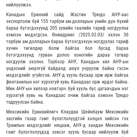
нийлүүлжээ.
Канадын Ерөнхий сайд Жастин Трюдо АНУ-аас
экспортолж буй 155 тэрбум ам.долларын үнийн дүн бүхий
бараа бүтэгдэхүүнд 205 хувийн гаалийн тариф ногдуулна
хэмээн мэдэгдсэн. Өнөөдрөөс /2025.02.03/ эхлэн 30
тэрбум ам.долларын бараа бүтээгдэхүүн ногдуулах тариф
хүчин төгөлдөр болж байгаа бол бусад бараа
бүтэгдэхүүнд гурван долоо хоногийн дараа татвар
ногдуулж эхэлнэ. Тэрбээр АНУ, Канадын хил АНУ-ын
үндэсний аюулгүй байдалд аюул учруулж байна гэсэн
мэдэгдлийг үгүйсгэв. АНУ-д хууль бусаар орж ирж байгаа
фентанилын нэг хүрэхгүй хувь Канадаас орж ирдэг байна.
Мөн АНУ-ын хилээр нэвтэрч буй хууль бус цагаачдын нэг
хүрэхгүй хувь нь Канадаас очиж байгаа хэмээн Трюдо
тодруулсан байна.
Мексикийн Ерөнхийлөгч Клаудиа Шейнбаум Мексикийн
засгийн газар гэмт бүлэглэлүүдтэй хэлцэл хийсэн гэх
Трампын мэдэгдлийг няцааж, АНУ-д хандан Мексикийн
гэмт бүлэглэлүүдэд зэвсэг хууль бусаар нийлүүлж буй