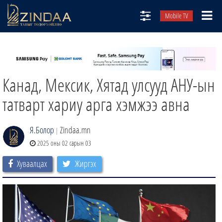
Mobile TV
НИЙТЛЭЛЧИД
ТВ8
Канад, Мексик, Хятад улсууд АНУ-ын
ӨГЛӨӨНИЙ СОНИН
АУДИО ЗОХИОЛ
татварт хариу арга хэмжээ авна
ЗИНДАА СЭТГҮҮЛ
Я.Болор
Zindaa.mn
|
2025 оны 02 сарын 03
Хуваалцах
Жиргэх