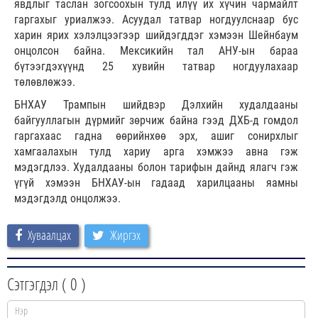
явдлыг таслан зогсоохын тулд илүү их хүчин чармайлт
гаргахыг уриалжээ. Асуудал татвар ногдуулснаар бус
харин ярих хэлэлцээгээр шийдэгддэг хэмээн Шейнбаум
онцолсон байна. Мексикийн тал АНУ-ын бараа
бүтээгдэхүүнд 25 хувийн татвар ногдуулахаар
төлөвлөжээ.
БНХАУ Трампын шийдвэр Дэлхийн худалдааны
байгууллагын дүрмийг зөрчиж байна гээд ДХБ-д гомдол
гаргахаас гадна өөрийнхөө эрх, ашиг сонирхлыг
хамгаалахын тулд хариу арга хэмжээ авна гэж
мэдэгдлээ. Худалдааны болон тарифын дайнд ялагч гэж
үгүй хэмээн БНХАУ-ын гадаад харилцааны яамны
мэдэгдэлд онцолжээ.
Хуваалцах
Жиргэх
Сэтгэгдэл (
0
)