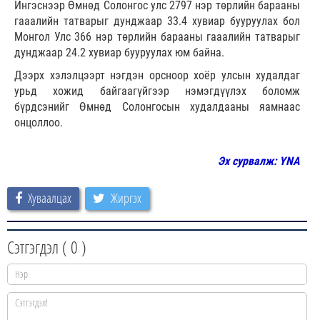
Ингэснээр Өмнөд Солонгос улс 2797 нэр төрлийн барааны
гааалийн татварыг дунджаар 33.4 хувиар бууруулах бол
Монгол Улс 366 нэр төрлийн барааны гааалийн татварыг
дунджаар 24.2 хувиар бууруулах юм байна.
Дээрх хэлэлцээрт нэгдэн орсноор хоёр улсын худалдаг
урьд хожид байгаагүйгээр нэмэгдүүлэх боломж
бүрдсэнийг Өмнөд Солонгосын худалдааны яамнаас
онцоллоо.
Эх сурвалж: YNA
Хуваалцах
Жиргэх
Сэтгэгдэл (
0
)