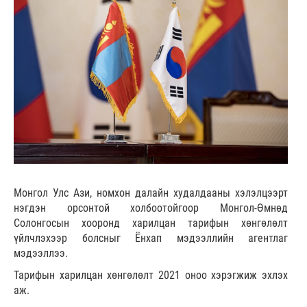
Монгол Улс Ази, номхон далайн худалдааны хэлэлцээрт
нэгдэн орсонтой холбоотойгоор Монгол-Өмнөд
Солонгосын хооронд харилцан тарифын хөнгөлөлт
үйлчлэхээр болсныг Ёнхап мэдээллийн агентлаг
мэдээллээ.
Тарифын харилцан хөнгөлөлт 2021 оноо хэрэгжиж эхлэх
аж.