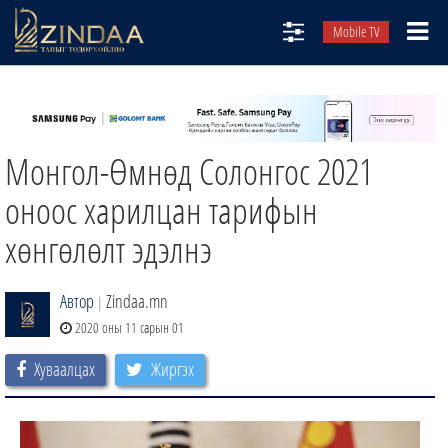
Mobile TV
НИЙТЛЭЛЧИД
ТВ8
Монгол-Өмнөд Солонгос 2021
ӨГЛӨӨНИЙ СОНИН
АУДИО ЗОХИОЛ
оноос харилцан тарифын
ЗИНДАА СЭТГҮҮЛ
хөнгөлөлт эдэлнэ
Автор
Zindaa.mn
|
2020 оны 11 сарын 01
Хуваалцах
Жиргэх