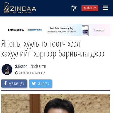
Mobile TV
НИЙТЛЭЛЧИД
ТВ8
Японы хууль тогтоогч хээл
ӨГЛӨӨНИЙ СОНИН
АУДИО ЗОХИОЛ
хахуулийн хэргээр баривчлагджээ
ЗИНДАА СЭТГҮҮЛ
Я.Болор
Zindaa.mn
|
2019 оны 12 сарын 25
Хуваалцах
Жиргэх