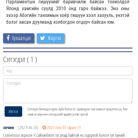
Парламентын гишүүнийг баривчилж байсан тохиолдол
Японд хамгийн сүүлд 2010 онд гарч байжээ. Энэ оны
эхээр Абэгийн танхимын хоёр гишүүн хээл хахууль, үнэтэй
бэлэг авсан дуулианд холбогдон огцорч байсан юм.
Хуваалцах
Жиргэх
Сэтгэгдэл (
1
)
Сэтгэгдэл бичихдээ хууль зүйн болон ёс суртахууны хэм хэмжээг хүндэтгэнэ үү. Хэм
Илгээх
хэмжээг зөрчсөн сэтгэгдэлийг админ устгах эрхтэй.
зочин
(202.9.46.34)
2025 оны 03 сарын 13
Солонгосыг зорьсон Ч.Сайханбилэг тус улсад байхгүй нь тодорхой болсон тул түүнийг