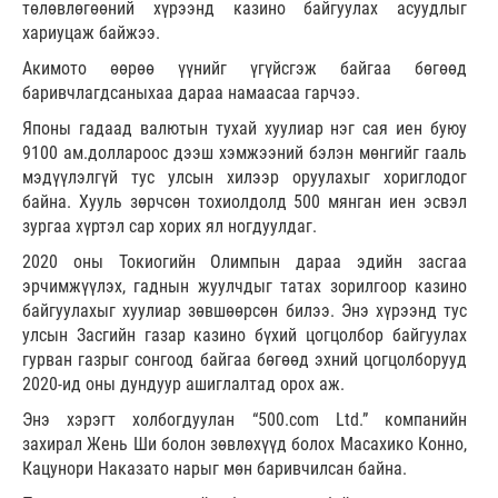
төлөвлөгөөний хүрээнд казино байгуулах асуудлыг
хариуцаж байжээ.
Акимото өөрөө үүнийг үгүйсгэж байгаа бөгөөд
баривчлагдсаныхаа дараа намаасаа гарчээ.
Японы гадаад валютын тухай хуулиар нэг сая иен буюу
9100 ам.доллароос дээш хэмжээний бэлэн мөнгийг гааль
мэдүүлэлгүй тус улсын хилээр оруулахыг хориглодог
байна. Хууль зөрчсөн тохиолдолд 500 мянган иен эсвэл
зургаа хүртэл сар хорих ял ногдуулдаг.
2020 оны Токиогийн Олимпын дараа эдийн засгаа
эрчимжүүлэх, гаднын жуулчдыг татах зорилгоор казино
байгуулахыг хуулиар зөвшөөрсөн билээ. Энэ хүрээнд тус
улсын Засгийн газар казино бүхий цогцолбор байгуулах
гурван газрыг сонгоод байгаа бөгөөд эхний цогцолборууд
2020-ид оны дундуур ашиглалтад орох аж.
Энэ хэрэгт холбогдуулан “500.com Ltd.” компанийн
захирал Жень Ши болон зөвлөхүүд болох Масахико Конно,
Кацунори Наказато нарыг мөн баривчилсан байна.