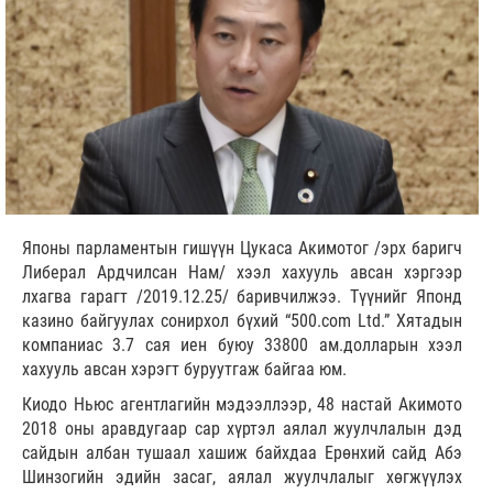
Японы парламентын гишүүн Цукаса Акимотог /эрх баригч
Либерал Ардчилсан Нам/ хээл хахууль авсан хэргээр
лхагва гарагт /2019.12.25/ баривчилжээ. Түүнийг Японд
казино байгуулах сонирхол бүхий “500.com Ltd.” Хятадын
компаниас 3.7 сая иен буюу 33800 ам.долларын хээл
хахууль авсан хэрэгт буруутгаж байгаа юм.
Киодо Ньюс агентлагийн мэдээллээр, 48 настай Акимото
2018 оны аравдугаар сар хүртэл аялал жуулчлалын дэд
сайдын албан тушаал хашиж байхдаа Ерөнхий сайд Абэ
Шинзогийн эдийн засаг, аялал жуулчлалыг хөгжүүлэх