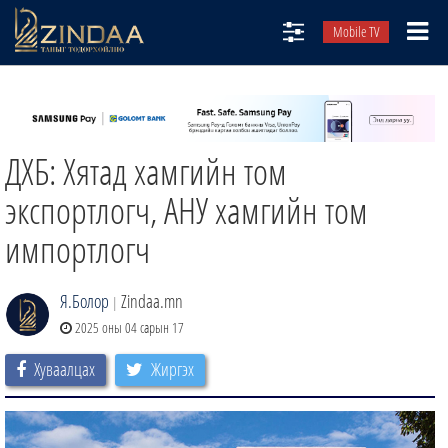
Mobile TV
НИЙТЛЭЛЧИД
ТВ8
ДХБ: Хятад хамгийн том
ӨГЛӨӨНИЙ СОНИН
АУДИО ЗОХИОЛ
экспортлогч, АНУ хамгийн том
ЗИНДАА СЭТГҮҮЛ
импортлогч
Я.Болор
Zindaa.mn
|
2025 оны 04 сарын 17
Хуваалцах
Жиргэх