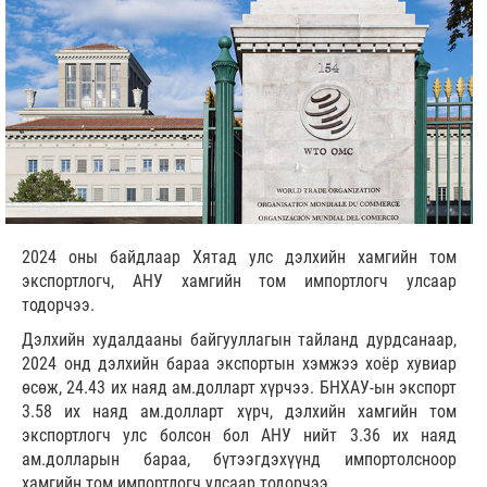
2024 оны байдлаар Хятад улс дэлхийн хамгийн том
экспортлогч, АНУ хамгийн том импортлогч улсаар
тодорчээ.
Дэлхийн худалдааны байгууллагын тайланд дурдсанаар,
2024 онд дэлхийн бараа экспортын хэмжээ хоёр хувиар
өсөж, 24.43 их наяд ам.долларт хүрчээ. БНХАУ-ын экспорт
3.58 их наяд ам.долларт хүрч, дэлхийн хамгийн том
экспортлогч улс болсон бол АНУ нийт 3.36 их наяд
ам.долларын бараа, бүтээгдэхүүнд импортолсноор
хамгийн том импортлогч улсаар тодорчээ.