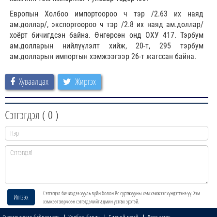
Европын Холбоо импортоороо ч тэр /2.63 их наяд
ам.доллар/, экспортоороо ч тэр /2.8 их наяд ам.доллар/
хоёрт бичигдсэн байна. Өнгөрсөн онд ОХУ 417. Тэрбум
ам.долларын нийлүүлэлт хийж, 20-т, 295 тэрбум
ам.долларын импортын хэмжээгээр 26-т жагссан байна.
Хуваалцах
Жиргэх
Сэтгэгдэл (
0
)
Сэтгэгдэл бичихдээ хууль зүйн болон ёс суртахууны хэм хэмжээг хүндэтгэнэ үү. Хэм
Илгээх
хэмжээг зөрчсөн сэтгэгдэлийг админ устгах эрхтэй.