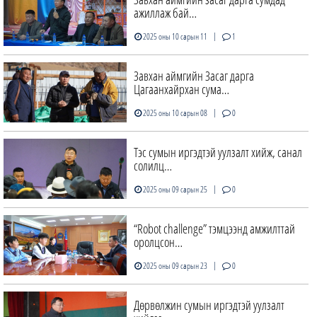
ажиллаж бай…
|
2025 оны 10 сарын 11
1
Завхан аймгийн Засаг дарга
Цагаанхайрхан сума…
|
2025 оны 10 сарын 08
0
Тэс сумын иргэдтэй уулзалт хийж, санал
солилц…
|
2025 оны 09 сарын 25
0
“Robot challenge” тэмцээнд амжилттай
оролцсон…
|
2025 оны 09 сарын 23
0
Дөрвөлжин сумын иргэдтэй уулзалт