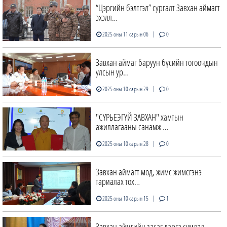
“Цэргийн бэлтгэл” сургалт Завхан аймагт
эхэлл…
|
2025 оны 11 сарын 06
0
Завхан аймаг баруун бүсийн тогоочдын
улсын ур…
|
2025 оны 10 сарын 29
0
"СҮРЬЕЭГҮЙ ЗАВХАН" хамтын
ажиллагааны санамж …
|
2025 оны 10 сарын 28
0
Завхан аймагт мод, жимс жимсгэнэ
тариалах тох…
|
2025 оны 10 сарын 15
1
Завхан аймгийн засаг дарга сумдад