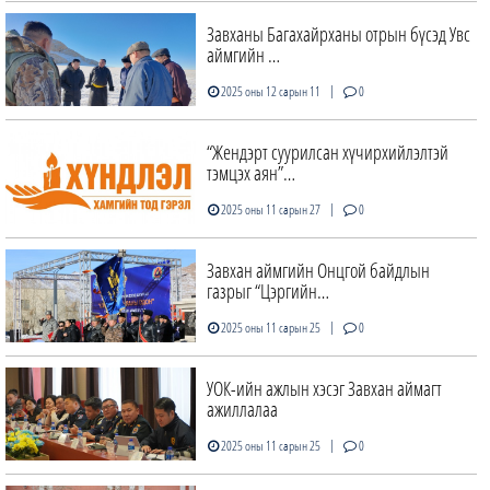
Завханы Багахайрханы отрын бүсэд Увс
аймгийн …
|
2025 оны 12 сарын 11
0
“Жендэрт суурилсан хүчирхийлэлтэй
тэмцэх аян”…
|
2025 оны 11 сарын 27
0
Завхан аймгийн Онцгой байдлын
газрыг “Цэргийн…
|
2025 оны 11 сарын 25
0
УОК-ийн ажлын хэсэг Завхан аймагт
ажиллалаа
|
2025 оны 11 сарын 25
0