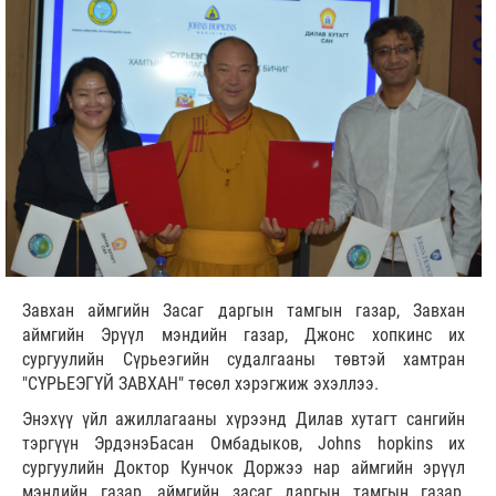
Завхан аймгийн Засаг даргын тамгын газар, Завхан
аймгийн Эрүүл мэндийн газар, Джонс хопкинс их
сургуулийн Сүрьеэгийн судалгааны төвтэй хамтран
"СҮРЬЕЭГҮЙ ЗАВХАН" төсөл хэрэгжиж эхэллээ.
Энэхүү үйл ажиллагааны хүрээнд Дилав хутагт сангийн
тэргүүн ЭрдэнэБасан Омбадыков, Johns hopkins их
сургуулийн Доктор Кунчок Доржээ нар аймгийн эрүүл
мэндийн газар, аймгийн засаг даргын тамгын газар,