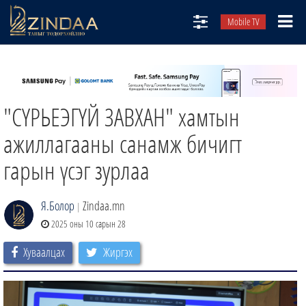
Mobile TV
НИЙТЛЭЛЧИД
ТВ8
"СҮРЬЕЭГҮЙ ЗАВХАН" хамтын
ӨГЛӨӨНИЙ СОНИН
АУДИО ЗОХИОЛ
ажиллагааны санамж бичигт
ЗИНДАА СЭТГҮҮЛ
гарын үсэг зурлаа
Я.Болор
Zindaa.mn
|
2025 оны 10 сарын 28
Хуваалцах
Жиргэх