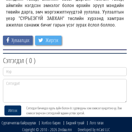
аймгийн нэгдсэн эмнэлэг болон өрхийн эрүүл мэндийн
төвийн дарга, эмч мэргэжилтнүүдтэй уулзлаа. Уулзалтын
үеэр "СҮРЬЕЭГҮЙ ЗАВХАН" төслийн хүрээнд хамтран
ажиллах санамж бичиг гарын үсэг зурах ёслол боллоо.
Хуваалцах
Жиргэх
Сэтгэгдэл (
0
)
Сэтгэгдэл бичихдээ хууль зүйн болон ёс суртахууны хэм хэмжээг хүндэтгэнэ үү. Хэм
Илгээх
хэмжээг зөрчсөн сэтгэгдэлийг админ устгах эрхтэй.
Сурталчилгаа байршуулах
Холбоо барих
Бидний тухай
Лого татах
Copyright © 2010 - 2026 Zindaa.mn Developed by mCast LLC