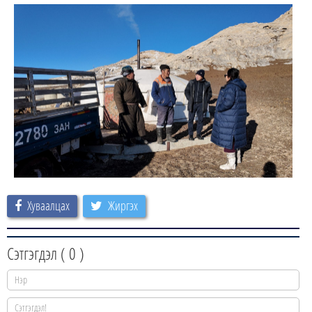
Хуваалцах
Жиргэх
Сэтгэгдэл (
0
)