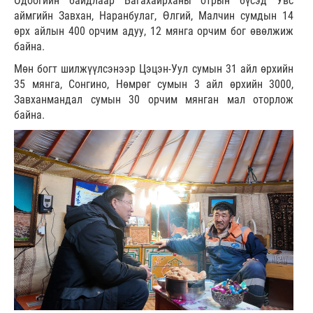
Одоогийн байдлаар Багахайрханы отрын бүсэд Увс
аймгийн Завхан, Наранбулаг, Өлгий, Малчин сумдын 14
өрх айлын 400 орчим адуу, 12 мянга орчим бог өвөлжиж
байна.
Мөн богт шилжүүлсэнээр Цэцэн-Уул сумын 31 айл өрхийн
35 мянга, Сонгино, Нөмрөг сумын 3 айл өрхийн 3000,
Завханмандал сумын 30 орчим мянган мал оторлож
байна.