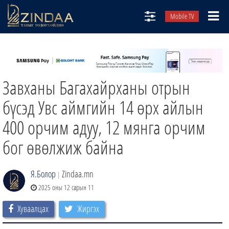
Mobile TV
НИЙТЛЭЛЧИД
ТВ8
Завханы Багахайрханы отрын
ӨГЛӨӨНИЙ СОНИН
АУДИО ЗОХИОЛ
бүсэд Увс аймгийн 14 өрх айлын
ЗИНДАА СЭТГҮҮЛ
400 орчим адуу, 12 мянга орчим
бог өвөлжиж байна
Я.Болор
Zindaa.mn
|
2025 оны 12 сарын 11
Хуваалцах
Жиргэх