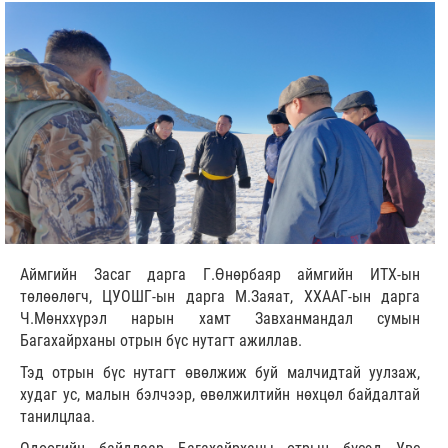
Аймгийн Засаг дарга Г.Өнөрбаяр аймгийн ИТХ-ын
төлөөлөгч, ЦУОШГ-ын дарга М.Заяат, ХХААГ-ын дарга
Ч.Мөнххүрэл нарын хамт Завханмандал сумын
Багахайрханы отрын бүс нутагт ажиллав.
Тэд отрын бүс нутагт өвөлжиж буй малчидтай уулзаж,
худаг ус, малын бэлчээр, өвөлжилтийн нөхцөл байдалтай
танилцлаа.