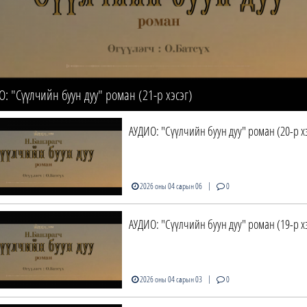
: "Сүүлчийн буун дуу" роман (21-р хэсэг)
АУДИО: "Сүүлчийн буун дуу" роман (20-р х
|
2026 оны 04 сарын 06
0
АУДИО: "Сүүлчийн буун дуу" роман (19-р х
|
2026 оны 04 сарын 03
0