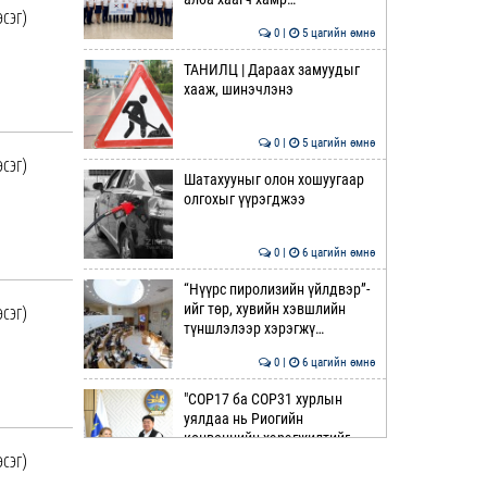
эсэг)
0 |
5 цагийн өмнө
ТАНИЛЦ | Дараах замуудыг
хааж, шинэчлэнэ
0 |
5 цагийн өмнө
эсэг)
Шатахууныг олон хошуугаар
олгохыг үүрэгджээ
0 |
6 цагийн өмнө
“Нүүрс пиролизийн үйлдвэр”-
эсэг)
ийг төр, хувийн хэвшлийн
түншлэлээр хэрэгжү…
0 |
6 цагийн өмнө
"COP17 ба COP31 хурлын
уялдаа нь Риогийн
конвенцийн хэрэгжилтийг
эсэг)
ахиул…
0 |
7 цагийн өмнө