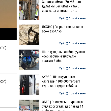
Сэлэнгэ аймагт 70 МВт-ын
дулааны цахилгаан станц
ирэх сард ашиглалтад …
0 |
3 цагийн өмнө
ДОХИО | Газрын тосны ханш
өсөж эхэллээ
0 |
3 цагийн өмнө
эсэг)
Шатахуун дамлан борлуулсан
хоёр зөрчлийг илрүүлэн
шалгаж байна
1 |
3 цагийн өмнө
АҮЭБЯ: Шатахуун олгох
эсэг)
хязгаарыг 100,000 төгрөгт
хүргэхээр судалж байна
0 |
4 цагийн өмнө
ОБЕГ | Олон улсын туршлага
судлах сургалт, дадлагад 14
алба хаагч хамр…