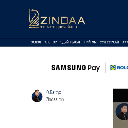
ЭХЛЭЛ
УЛС ТӨР
ЭДИЙН ЗАСАГ
НИЙГЭМ
УУЛ УУРХАЙ
ХУ
О.Батсүх
Zindaa.mn