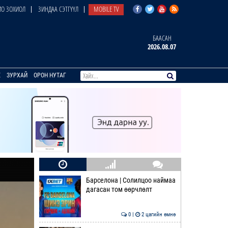
О ЗОХИОЛ
ЗИНДАА СЭТГҮҮЛ
MOBILE TV
БААСАН
2026.08.07
E
ЗУРХАЙ
ОРОН НУТАГ
Барселона | Солилцоо наймаа
дагасан том өөрчлөлт
0 |
2 цагийн өмнө