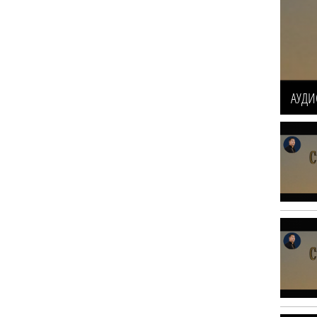
АУДИО