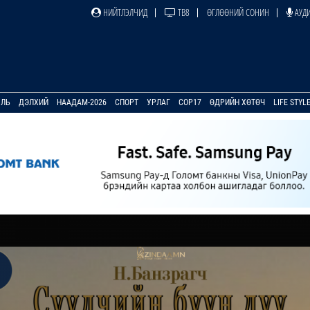
НИЙТЛЭЛЧИД
ТВ8
ӨГЛӨӨНИЙ СОНИН
АУДИ
УЛЬ
ДЭЛХИЙ
НААДАМ-2026
СПОРТ
УРЛАГ
COP17
ӨДРИЙН ХӨТӨЧ
LIFE STYL