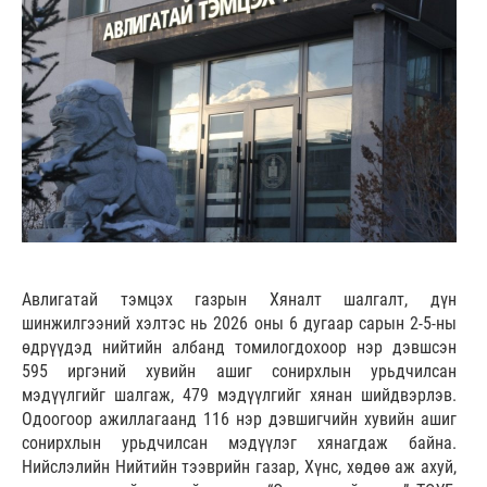
Авлигатай тэмцэх газрын Хяналт шалгалт, дүн
шинжилгээний хэлтэс нь 2026 оны 6 дугаар сарын 2-5-ны
өдрүүдэд нийтийн албанд томилогдохоор нэр дэвшсэн
595 иргэний хувийн ашиг сонирхлын урьдчилсан
мэдүүлгийг шалгаж, 479 мэдүүлгийг хянан шийдвэрлэв.
Одоогоор ажиллагаанд 116 нэр дэвшигчийн хувийн ашиг
сонирхлын урьдчилсан мэдүүлэг хянагдаж байна.
Нийслэлийн Нийтийн тээврийн газар, Хүнс, хөдөө аж ахуй,