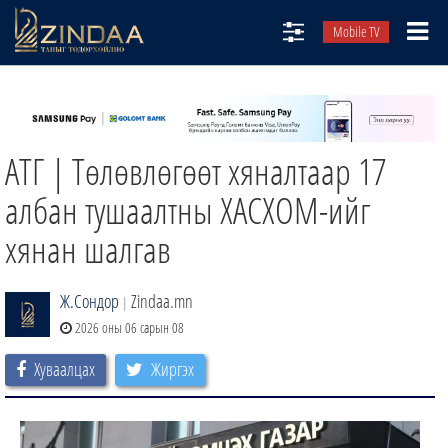
Mobile TV
НИЙТЛЭЛЧИД
ТВ8
АТГ | Төлөвлөгөөт хяналтаар 17
ӨГЛӨӨНИЙ СОНИН
АУДИО ЗОХИОЛ
албан тушаалтны ХАСХОМ-ийг
ЗИНДАА СЭТГҮҮЛ
хянан шалгав
Ж.Сондор
Zindaa.mn
|
2026 оны 06 сарын 08
Хуваалцах
Жиргэх