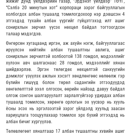
жижиг дунд үйлдвэрийн газар, “Эрдэнэт үйлдвэр” ТӨҮГ,
“Сэлбэ 20 минутын хот” корпораци зэрэг байгууллагын
холбогдох албан тушаалд томилогдохоор нэр дэвшсэн 4
этгээдэд тухайн албан үүргийг гүйцэтгэхэд илт ашиг
сонирхлын зөрчил үүсэх нөхцөл байдал тогтоогдсон
талаар мэдэгдэв.
Өнгөрсөн хугацаанд иргэн, аж ахуйн нэгж, байгууллагаас
ирүүлсэн нийтийн албан тушаалтны авлига, ашиг
сонирхлын зөрчилтэй холбоотой 138 гомдол, мэдээллийг
хүлээн авч шалгаснаас 28 гомдол, мэдээллийг хянан
шийдвэрлэв. Эргэн төлөгдөх нөхцөлтэй санхүүгийн
дэмжлэг үзүүлэх ажлын хэсэгт хөндлөнгөөс нөлөөлж гэр
бүлийн гишүүд болон төрөл садангийн этгээдүүдэд
хөнгөлөлттэй зээл олгосон, өөрийн найзад давуу байдал
олгож сонгон шалгаруулалт зарлалгүйгээр удирдах албан
тушаалд томилсон, хөрөнгө орлогын эх үүсвэр нь хууль
ёсны эсэх нь эргэлзээтэй зэрэг үйлдэлд хуульд заасан
хариуцлага тооцуулахаар томилох эрх бүхий этгээдэд нь
албан бичиг хүргүүлэв.
Төлөвлөгөөт хяналтаар 17 албан тушаалтны хувийн ашиг