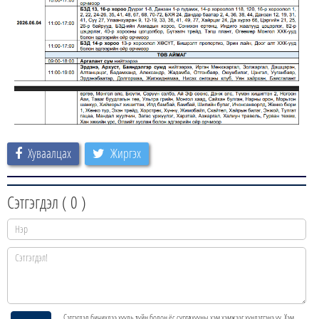
Хуваалцах
Жиргэх
Сэтгэгдэл (
0
)
Сэтгэгдэл бичихдээ хууль зүйн болон ёс суртахууны хэм хэмжээг хүндэтгэнэ үү. Хэм