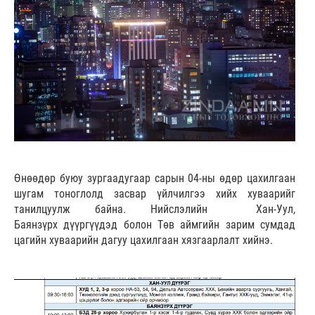
Өнөөдөр буюу зургаадугаар сарын 04-ны өдөр цахилгаан
шугам тоноглолд засвар үйлчилгээ хийх хуваарийг
танилцуулж байна. Нийслэлийн Хан-Уул,
Баянзүрх дүүргүүдэд болон Төв аймгийн зарим сумдад
цагийн хуваарийн дагуу цахилгаан хязгаарлалт хийнэ.