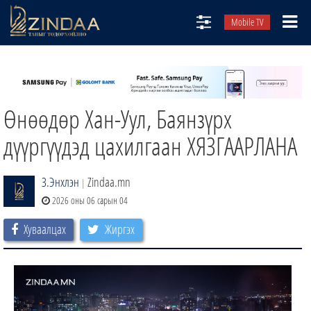
Mobile TV
НИЙТЛЭЛЧИД
ТВ8
Өнөөдөр Хан-Уул, Баянзүрх
ӨГЛӨӨНИЙ СОНИН
АУДИО ЗОХИОЛ
дүүргүүдэд цахилгаан ХЯЗГААРЛАНА
ЗИНДАА СЭТГҮҮЛ
З.Энхлэн
Zindaa.mn
|
2026 оны 06 сарын 04
Хуваалцах
Жиргэх