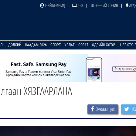
НИЙТЛЭЛЧИД
ТВ8
ӨГЛӨӨНИЙ СОНИН
АУДИ
УЛЬ
ДЭЛХИЙ
НААДАМ-2026
СПОРТ
УРЛАГ
COP17
ӨДРИЙН ХӨТӨЧ
LIFE STYL
илгаан ХЯЗГААРЛАНА
Хуваалцах
Жи