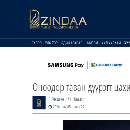
ЭХЛЭЛ
УЛС ТӨР
ЭДИЙН ЗАСАГ
НИЙГЭМ
УУЛ УУРХАЙ
ХУ
Өнөөдөр таван дүүрэгт цах
З.Энхлэн
Zindaa.mn
|
2026 оны 05 сарын 27