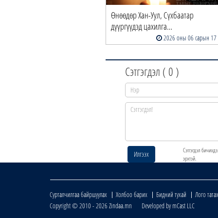
Өнөөдөр Хан-Уул, Сүхбаатар
дүүргүүдэд цахилга…
2026 оны 06 сарын 17
Сэтгэгдэл (
0
)
Сэтгэгдэл бичихдэ
Илгээх
эрхтэй.
Сурталчилгаа байршуулах
Холбоо барих
Бидний тухай
Лого тата
Copyright © 2010 - 2026 Zindaa.mn Developed by mCast LLC