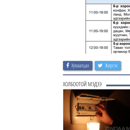
Хуваалцах
Жиргэх
ХОЛБООТОЙ МЭДЭЭ