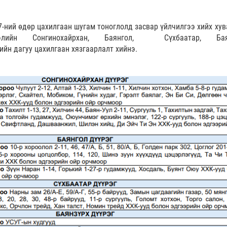
-ний өдөр цахилгаан шугам тоноглолд засвар үйлчилгээ хийх хув
элийн Сонгинохайрхан, Баянгол, Сүхбаатар, Баян
ийн дагуу цахилгаан хязгаарлалт хийнэ.