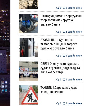
0 |
3 цагийн өмнө
Шатахуун дамлан борлуулсан
хоёр зөрчлийг илрүүлэн
шалгаж байна
1 |
3 цагийн өмнө
АҮЭБЯ: Шатахуун олгох
хязгаарыг 100,000 төгрөгт
хүргэхээр судалж байна
0 |
4 цагийн өмнө
ОБЕГ | Олон улсын туршлага
судлах сургалт, дадлагад 14
алба хаагч хамр…
0 |
4 цагийн өмнө
ТАНИЛЦ | Дараах замуудыг
хааж, шинэчлэнэ
0 |
4 цагийн өмнө