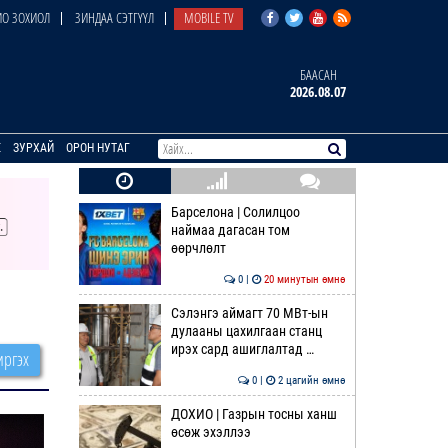
О ЗОХИОЛ
ЗИНДАА СЭТГҮҮЛ
MOBILE TV
БААСАН
2026.08.07
E
ЗУРХАЙ
ОРОН НУТАГ
Барселона | Солилцоо
наймаа дагасан том
өөрчлөлт
0 |
20 минутын өмнө
Сэлэнгэ аймагт 70 МВт-ын
дулааны цахилгаан станц
ирэх сард ашиглалтад …
ргэх
0 |
2 цагийн өмнө
ДОХИО | Газрын тосны ханш
өсөж эхэллээ