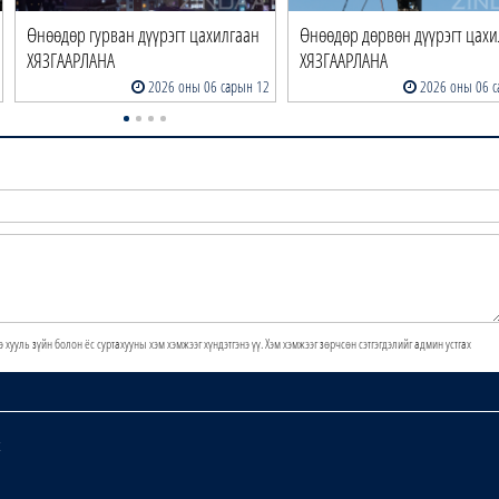
Өнөөдөр гурван дүүрэгт цахилгаан
Өнөөдөр дөрвөн дүүрэгт цахи
ХЯЗГААРЛАНА
ХЯЗГААРЛАНА
2026 оны 06 сарын 12
2026 оны 06 с
э хууль зүйн болон ёс суртахууны хэм хэмжээг хүндэтгэнэ үү. Хэм хэмжээг зөрчсөн сэтгэгдэлийг админ устгах
х