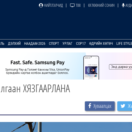
НИЙТЛЭЛЧИД
ТВ8
ӨГЛӨӨНИЙ СОНИН
АУДИ
УЛЬ
ДЭЛХИЙ
НААДАМ-2026
СПОРТ
УРЛАГ
COP17
ӨДРИЙН ХӨТӨЧ
LIFE STYL
илгаан ХЯЗГААРЛАНА
Хуваалцах
Жи