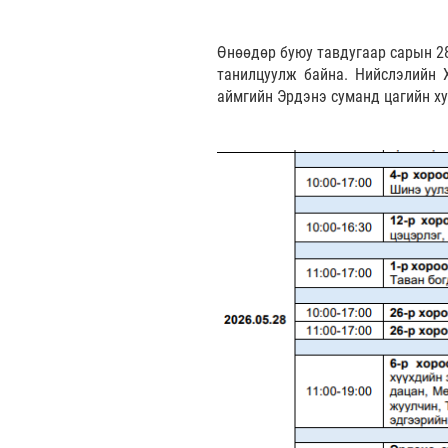
Өнөөдөр буюу тавдугаар сарын 28
танилцуулж байна. Нийслэлийн Х
аймгийн Эрдэнэ суманд цагийн ху