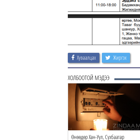
Хуваалцах
Жиргэх
ХОЛБООТОЙ МЭДЭЭ
Өнөөдөр Хан-Уул, Сүхбаатар