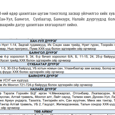
-ний өдөр цахилгаан шугам тоноглолд засвар үйлчилгээ хийх хув
ан-Уул, Баянгол, Сүхбаатар, Баянзүрх, Налайх дүүргүүдэд бол
ваарийн дагуу цахилгаан хязгаарлалт хийнэ.