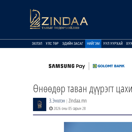
ЭХЛЭЛ
УЛС ТӨР
ЭДИЙН ЗАСАГ
НИЙГЭМ
УУЛ УУРХАЙ
ХУ
Өнөөдөр таван дүүрэгт цах
З.Энхлэн
Zindaa.mn
|
2026 оны 05 сарын 28