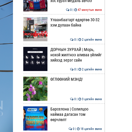
хос хүрэл медаль авчээ
0 |
47 минутын өмнө
Улаанбаатарт өдөртөө 30-32
хэм дулаан байна
0 |
2 цагийн өмнө
ДОРНЫН ЗУРХАЙ | Морь,
нохой жилтнээ аливаа үйлийг
хийхэд эерэг сайн
0 |
2 цагийн өмнө
ӨГЛӨӨНИЙ МЭНД!
0 |
3 цагийн өмнө
Барселона | Солилцоо
наймаа дагасан том
өөрчлөлт
0 |
18 цагийн өмнө