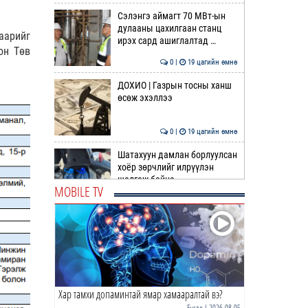
Сэлэнгэ аймагт 70 МВт-ын
дулааны цахилгаан станц
аарийг
ирэх сард ашиглалтад …
он Төв
0 |
19 цагийн өмнө
ДОХИО | Газрын тосны ханш
өсөж эхэллээ
0 |
19 цагийн өмнө
Шатахуун дамлан борлуулсан
хоёр зөрчлийг илрүүлэн
шалгаж байна
MOBILE TV
1 |
20 цагийн өмнө
АҮЭБЯ: Шатахуун олгох
хязгаарыг 100,000 төгрөгт
хүргэхээр судалж байна
0 |
21 цагийн өмнө
Хар тамхи допаминтай ямар хамааралтай вэ?
ОБЕГ | Олон улсын туршлага
судлах сургалт, дадлагад 14
Бусад
| 2026-08-05