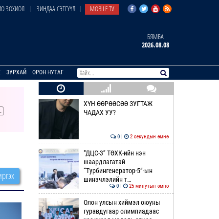
О ЗОХИОЛ
ЗИНДАА СЭТГҮҮЛ
MOBILE TV
БЯМБА
2026.08.08
E
ЗУРХАЙ
ОРОН НУТАГ
ХҮН ӨӨРӨӨСӨӨ ЗУГТАЖ
ЧАДАХ УУ?
0 |
2 секундын өмнө
"ДЦС-3” ТӨХК-ийн нэн
шаардлагатай
“Турбингенератор-5”-ын
ргэх
шинэчлэлийн т…
0 |
25 минутын өмнө
Олон улсын хиймэл оюуны
гуравдугаар олимпиадаас