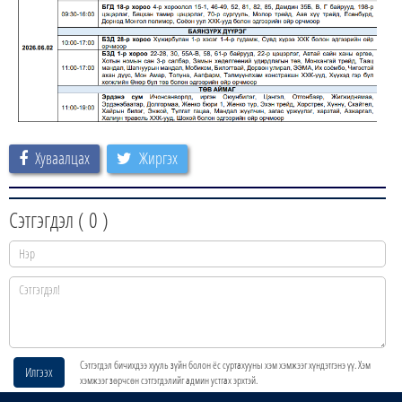
Хуваалцах
Жиргэх
Сэтгэгдэл (
0
)
Сэтгэгдэл бичихдээ хууль зүйн болон ёс суртахууны хэм хэмжээг хүндэтгэнэ үү. Хэм
Илгээх
хэмжээг зөрчсөн сэтгэгдэлийг админ устгах эрхтэй.