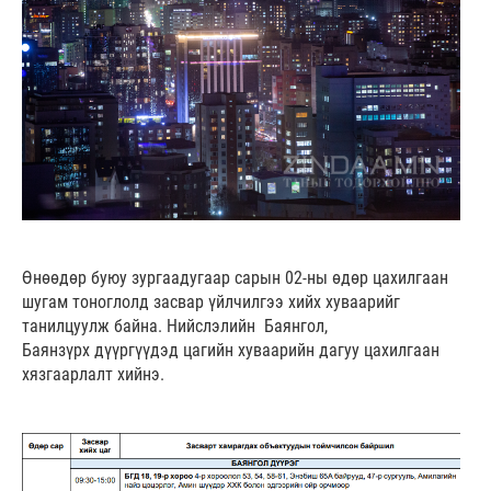
Өнөөдөр буюу зургаадугаар сарын 02-ны өдөр цахилгаан
шугам тоноглолд засвар үйлчилгээ хийх хуваарийг
танилцуулж байна. Нийслэлийн Баянгол,
Баянзүрх дүүргүүдэд цагийн хуваарийн дагуу цахилгаан
хязгаарлалт хийнэ.