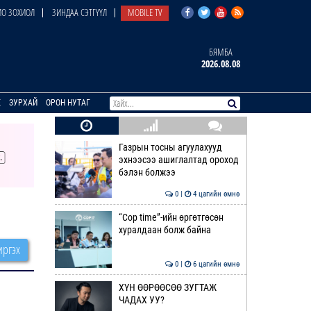
О ЗОХИОЛ
ЗИНДАА СЭТГҮҮЛ
MOBILE TV
БЯМБА
2026.08.08
E
ЗУРХАЙ
ОРОН НУТАГ
Газрын тосны агуулахууд
эхнээсээ ашиглалтад ороход
бэлэн болжээ
0 |
4 цагийн өмнө
“Cop time”-ийн өргөтгөсөн
хуралдаан болж байна
ргэх
0 |
6 цагийн өмнө
ХҮН ӨӨРӨӨСӨӨ ЗУГТАЖ
ЧАДАХ УУ?