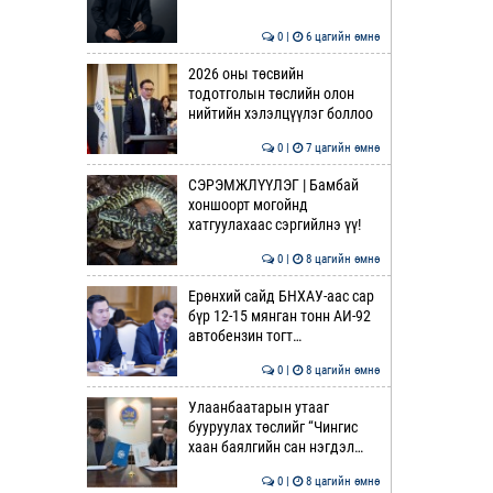
0 |
6 цагийн өмнө
2026 оны төсвийн
тодотголын төслийн олон
нийтийн хэлэлцүүлэг боллоо
0 |
7 цагийн өмнө
СЭРЭМЖЛҮҮЛЭГ | Бамбай
хоншоорт могойнд
хатгуулахаас сэргийлнэ үү!
0 |
8 цагийн өмнө
Ерөнхий сайд БНХАУ-аас сар
бүр 12-15 мянган тонн АИ-92
автобензин тогт…
0 |
8 цагийн өмнө
Улаанбаатарын утааг
бууруулах төслийг “Чингис
хаан баялгийн сан нэгдэл…
0 |
8 цагийн өмнө