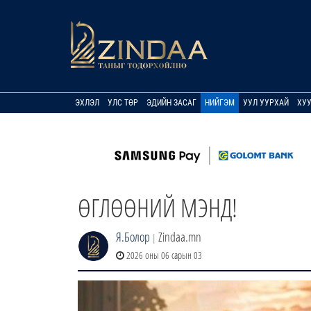
ЭХЛЭЛ
УЛС ТӨР
ЭДИЙН ЗАСАГ
НИЙГЭМ
УУЛ УУРХАЙ
ХУ
ӨГЛӨӨНИЙ МЭНД!
Я.Болор
Zindaa.mn
|
2026 оны 06 сарын 03