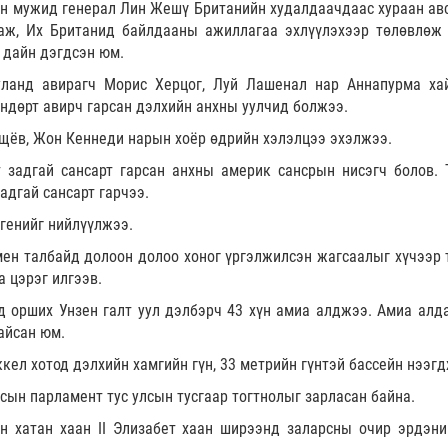
н мужид генерал Лин Жешү Британийн худалдаачдаас хураан авс
гаж, Их Британид байлдааны ажиллагаа эхлүүлэхээр төлөвлөж 
 дайн дэгдсэн юм.
ланд авирагч Морис Херцог, Луй Лашенал нар Аннапурма ха
ндөрт авирч гарсан дэлхийн анхны уулчид болжээ.
ущёв, Жон Кеннеди нарын хоёр өдрийн хэлэлцээ эхэлжээ.
 задгай сансарт гарсан анхны америк сансрын нисэгч болов. 
адгай сансарт гарчээ.
генийг нийлүүлжээ.
ен талбайд долоон долоо хоног үргэлжилсэн жагсаалыг хүчээр 
а цэрэг илгээв.
 орших Унзен галт уул дэлбэрч 43 хүн амиа алджээ. Амиа алд
байсан юм.
кел хотод дэлхийн хамгийн гүн, 33 метрийн гүнтэй бассейн нээгд
сын парламент тус улсын тусгаар тогтнолыг зарласан байна.
н хатан хаан II Элизабет хаан ширээнд заларсны очир эрдэни