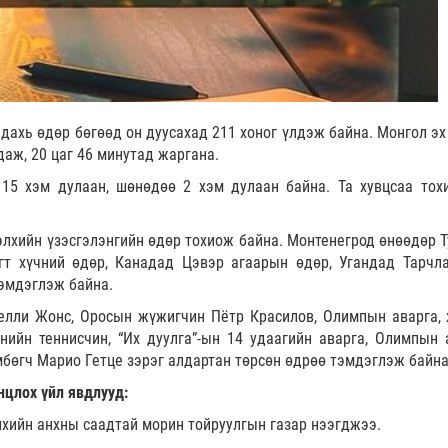
 дахь өдөр бөгөөд он дуусахад 211 хоног үлдэж байна. Монгол эх
даж, 20 цаг 46 минутад жаргана.
 15 хэм дулаан, шөнөдөө 2 хэм дулаан байна. Та хувцсаа тох
лхийн үзэсгэлэнгийн өдөр тохиож байна. Монтенегрод өнөөдөр Т
гт хүчний өдөр, Канадад Цэвэр агаарын өдөр, Угандад Тарчл
эмдэглэж байна.
елли Жонс, Оросын жүжигчин Пётр Красилов, Олимпын аварга, 
нийн теннисчин, “Их дуулга”-ын 14 удаагийн аварга, Олимпын 
бөгч Марио Гетце зэрэг алдартан төрсөн өдрөө тэмдэглэж байна
нцлох үйл явдлууд:
лхийн анхны саадтай морин тойруулгын газар нээгджээ.