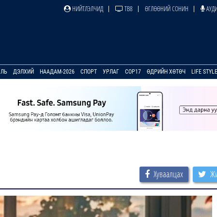
НИЙТЛЭЛЧИД
ТВ8
ӨГЛӨӨНИЙ СОНИН
АУДИ
УЛЬ
ДЭЛХИЙ
НААДАМ-2026
СПОРТ
УРЛАГ
COP17
ӨДРИЙН ХӨТӨЧ
LIFE STYL
Хуваалцах
Жи