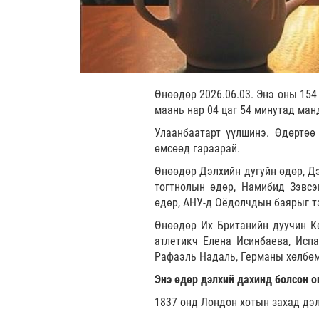
Өнөөдөр 2026.06.03. Энэ оны 154
маань нар 04 цаг 54 минутад ман
Улаанбаатарт үүлшинэ. Өдөртөө
өмсөөд гараарай.
Өнөөдөр Дэлхийн дугуйн өдөр, Дэ
тогтнолын өдөр, Намибид Зэвсэ
өдөр, АНУ-д Оёдолчдын баярыг т
Өнөөдөр Их Британийн дуучин К
атлетикч Елена Исинбаева, Испа
Рафаэль Надаль, Германы хөлбөм
Энэ өдөр дэлхий дахинд болсон о
1837 онд Лондон хотын захад дэ