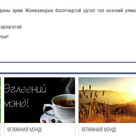
уданы арми Жанжаведын босогчидтой удтал гал нээсний улма
гарлагатай
сье!
ӨГЛӨӨНИЙ МЭНД!
ӨГЛӨӨНИЙ МЭНД!