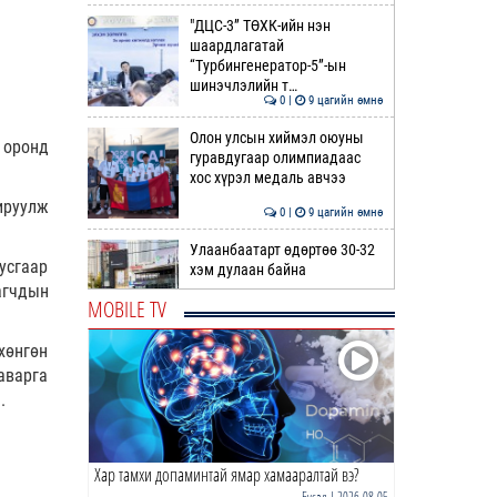
"ДЦС-3” ТӨХК-ийн нэн
шаардлагатай
“Турбингенератор-5”-ын
шинэчлэлийн т…
0 |
9 цагийн өмнө
Олон улсын хиймэл оюуны
 оронд
гуравдугаар олимпиадаас
хос хүрэл медаль авчээ
ируулж
0 |
9 цагийн өмнө
Улаанбаатарт өдөртөө 30-32
усгаар
хэм дулаан байна
агчдын
MOBILE TV
0 |
10 цагийн өмнө
хөнгөн
ДОРНЫН ЗУРХАЙ | Морь,
аварга
нохой жилтнээ аливаа үйлийг
.
хийхэд эерэг сайн
0 |
10 цагийн өмнө
Хар тамхи допаминтай ямар хамааралтай вэ?
ӨГЛӨӨНИЙ МЭНД!
Бусад
| 2026-08-05