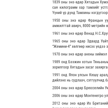
1839 оны энэ өдөр Хятадын Хумэ
сая килограмм хар тамхийг уст
Үүний үр дүнд Тамхины нэгдүгээр
1950 оны энэ өдөр Францын уу
амжилттай авирч, 8000 метрийн ө
1961 оны энэ өдөр Венад Н.С.Хр
1965 оны энэ өдөр Эдвард Уайт
“Жемини-4” хөлгөөр нисэх үедээ з
1970 оны энэ өдөр анхны хиймэл 
1989 онд Бээжин хотын Тяньаньм
зорилгоор Хятадын засаг захирга
1991 онд Япон улсын Кюшү аралд
дийлэнх нь судлаач, сэтгүүлчид 
2004 оны энэ өдөр Брюсселийн Ук
2006 оны энэ өдөр Монтенегро ул
2012 оны энэ өдөр Их Британий