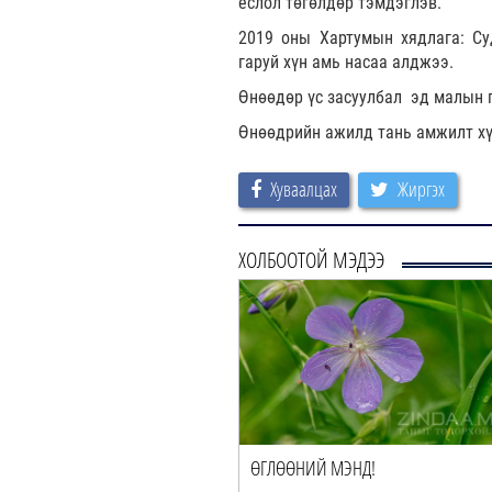
ёслол төгөлдөр тэмдэглэв.
2019 оны Хартумын хядлага: С
гаруй хүн амь насаа алджээ.
Өнөөдөр үс засуулбал эд малын 
Өнөөдрийн ажилд тань амжилт хү
Хуваалцах
Жиргэх
ХОЛБООТОЙ МЭДЭЭ
ӨГЛӨӨНИЙ МЭНД!