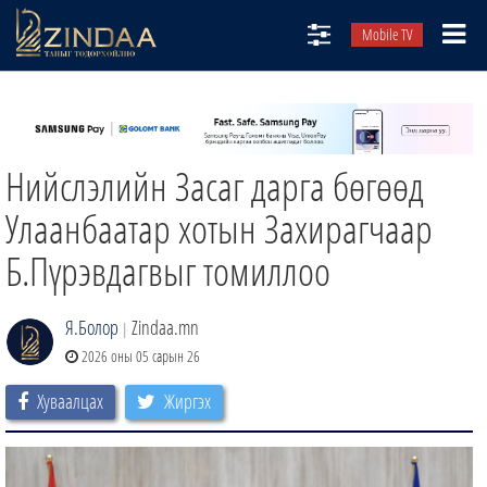
Mobile TV
НИЙТЛЭЛЧИД
ТВ8
Нийслэлийн Засаг дарга бөгөөд
ӨГЛӨӨНИЙ СОНИН
АУДИО ЗОХИОЛ
Улаанбаатар хотын Захирагчаар
ЗИНДАА СЭТГҮҮЛ
Б.Пүрэвдагвыг томиллоо
Я.Болор
Zindaa.mn
|
2026 оны 05 сарын 26
Хуваалцах
Жиргэх