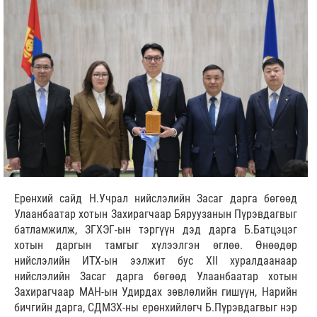
Ерөнхий сайд Н.Учрал нийслэлийн Засаг дарга бөгөөд
Улаанбаатар хотын Захирагчаар Бяруузанын Пүрэвдагвыг
батламжилж, ЗГХЭГ-ын тэргүүн дэд дарга Б.Батцэцэг
хотын даргын тамгыг хүлээлгэн өглөө. Өнөөдөр
нийслэлийн ИТХ-ын ээлжит бус XII хуралдаанаар
нийслэлийн Засаг дарга бөгөөд Улаанбаатар хотын
Захирагчаар МАН-ын Удирдах зөвлөлийн гишүүн, Нарийн
бичгийн дарга, СДМЗХ-ны ерөнхийлөгч Б.Пүрэвдагвыг нэр