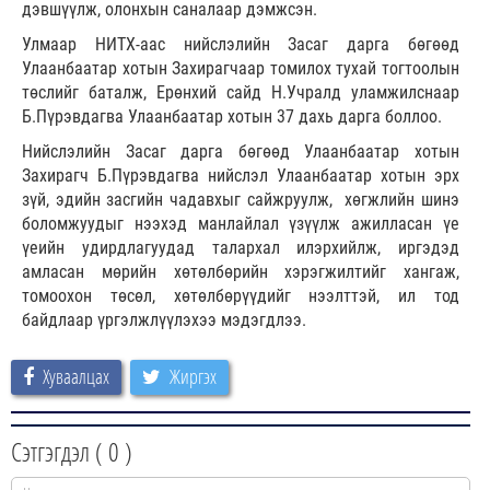
дэвшүүлж, олонхын саналаар дэмжсэн.
Улмаар НИТХ-аас нийслэлийн Засаг дарга бөгөөд
Улаанбаатар хотын Захирагчаар томилох тухай тогтоолын
төслийг баталж, Ерөнхий сайд Н.Учралд уламжилснаар
Б.Пүрэвдагва Улаанбаатар хотын 37 дахь дарга боллоо.
Нийслэлийн Засаг дарга бөгөөд Улаанбаатар хотын
Захирагч Б.Пүрэвдагва нийслэл Улаанбаатар хотын эрх
зүй, эдийн засгийн чадавхыг сайжруулж, хөгжлийн шинэ
боломжуудыг нээхэд манлайлал үзүүлж ажилласан үе
үеийн удирдлагуудад талархал илэрхийлж, иргэдэд
амласан мөрийн хөтөлбөрийн хэрэгжилтийг хангаж,
томоохон төсөл, хөтөлбөрүүдийг нээлттэй, ил тод
байдлаар үргэлжлүүлэхээ мэдэгдлээ.
Хуваалцах
Жиргэх
Сэтгэгдэл (
0
)