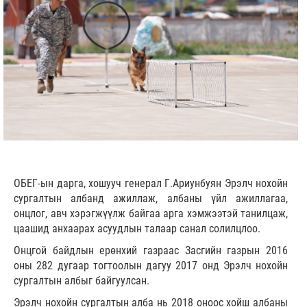
ОБЕГ-ын дарга, хошууч генерал Г.Ариунбуян Эрэлч нохойн
сургалтын албанд ажиллаж, албаны үйл ажиллагаа,
онцлог, авч хэрэгжүүлж байгаа арга хэмжээтэй танилцаж,
цаашид анхаарах асуудлын талаар санал солилцлоо.
Онцгой байдлын ерөнхий газраас Засгийн газрын 2016
оны 282 дугаар тогтоолын дагуу 2017 онд Эрэлч нохойн
сургалтын албыг байгуулсан.
Эрэлч нохойн сургалтын алба нь 2018 оноос хойш албаны