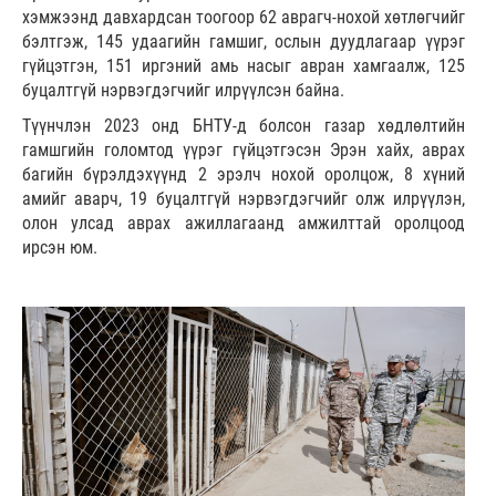
хэмжээнд давхардсан тоогоор 62 аврагч-нохой хөтлөгчийг
бэлтгэж, 145 удаагийн гамшиг, ослын дуудлагаар үүрэг
гүйцэтгэн, 151 иргэний амь насыг авран хамгаалж, 125
буцалтгүй нэрвэгдэгчийг илрүүлсэн байна.
Түүнчлэн 2023 онд БНТУ-д болсон газар хөдлөлтийн
гамшгийн голомтод үүрэг гүйцэтгэсэн Эрэн хайх, аврах
багийн бүрэлдэхүүнд 2 эрэлч нохой оролцож, 8 хүний
амийг аварч, 19 буцалтгүй нэрвэгдэгчийг олж илрүүлэн,
олон улсад аврах ажиллагаанд амжилттай оролцоод
ирсэн юм.