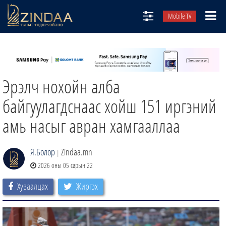
Mobile TV
НИЙТЛЭЛЧИД
ТВ8
Эрэлч нохойн алба
ӨГЛӨӨНИЙ СОНИН
АУДИО ЗОХИОЛ
байгуулагдснаас хойш 151 иргэний
ЗИНДАА СЭТГҮҮЛ
амь насыг авран хамгааллаа
Я.Болор
Zindaa.mn
|
2026 оны 05 сарын 22
Хуваалцах
Жиргэх