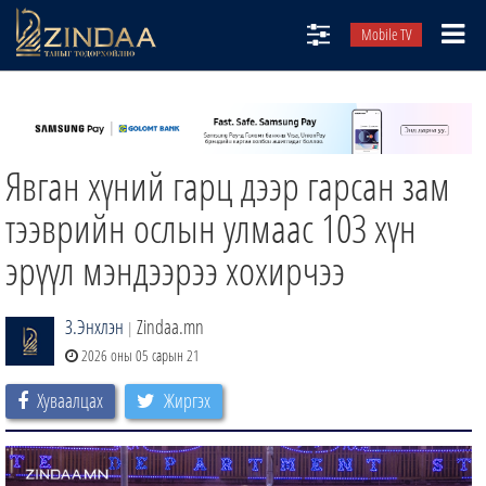
Mobile TV
НИЙТЛЭЛЧИД
ТВ8
Явган хүний гарц дээр гарсан зам
ӨГЛӨӨНИЙ СОНИН
АУДИО ЗОХИОЛ
тээврийн ослын улмаас 103 хүн
ЗИНДАА СЭТГҮҮЛ
эрүүл мэндээрээ хохирчээ
З.Энхлэн
Zindaa.mn
|
2026 оны 05 сарын 21
Хуваалцах
Жиргэх