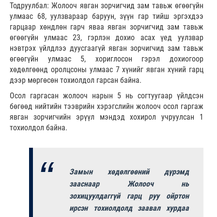
Тодруулбал: Жолооч явган зорчигчид зам тавьж өгөөгүйн
улмаас 68, уулзвараар баруун, зүүн гар тийш эргэхдээ
гарцаар хөндлөн гарч яваа явган зорчигчид зам тавьж
өгөөгүйн улмаас 23, гэрлэн дохио асах үед уулзвар
нэвтрэх үйлдлээ дуусгаагүй явган зорчигчид зам тавьж
өгөөгүйн улмаас 5, хориглосон гэрэл дохиогоор
хөдөлгөөнд оролцсоны улмаас 7 хүнийг явган хүний гарц
дээр мөргөсөн тохиолдол гарсан байна.
Осол гаргасан жолооч нарын 5 нь согтуугаар үйлдсэн
бөгөөд нийтийн тээврийн хэрэгслийн жолооч осол гаргаж
явган зорчигчийн эрүүл мэндэд хохирол учруулсан 1
тохиолдол байна.
Замын хөдөлгөөний дүрэмд
зааснаар Жолооч нь
зохицуулдаггүй гарц руу ойртон
ирсэн тохиолдолд заавал хурдаа