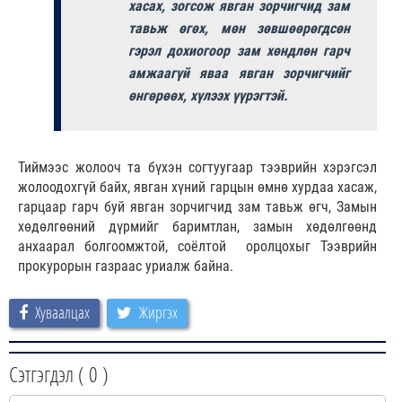
хасах, зогсож явган зорчигчид зам
тавьж өгөх, мөн зөвшөөрөгдсөн
гэрэл дохиогоор зам хөндлөн гарч
амжаагүй яваа явган зорчигчийг
өнгөрөөх, хүлээх үүрэгтэй.
Тиймээс жолооч та бүхэн согтуугаар тээврийн хэрэгсэл
жолоодохгүй байх, явган хүний гарцын өмнө хурдаа хасаж,
гарцаар гарч буй явган зорчигчид зам тавьж өгч, Замын
хөдөлгөөний дүрмийг баримтлан, замын хөдөлгөөнд
анхаарал болгоомжтой, соёлтой оролцохыг Тээврийн
прокурорын газраас уриалж байна.
Хуваалцах
Жиргэх
Сэтгэгдэл (
0
)