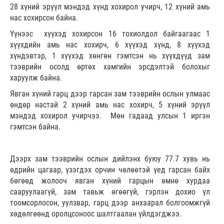
28 хүний эрүүл мэндэд хүнд хохирол учирч, 12 хүний амь
нас хохирсон байна.
Үүнээс хүүхэд хохирсон 16 тохиолдол байгаагаас 1
хүүхдийн амь нас хохирч, 6 хүүхэд хүнд, 8 хүүхэд
хүндэвтэр, 1 хүүхэд хөнгөн гэмтсэн нь хүүхдүүд зам
тээврийн осолд өртөх хамгийн эрсдэлтэй болохыг
харуулж байна.
Явган хүний гарц дээр гарсан зам тээврийн ослын улмаас
өндөр настай 2 хүний амь нас хохирч, 5 хүний эрүүл
мэндэд хохирол учирчээ. Мөн гадаад улсын 1 иргэн
гэмтсэн байна.
Дээрх зам тээврийн ослын дийлэнх буюу 77.7 хувь нь
өдрийн цагаар, үзэгдэх орчин чөлөөтэй үед гарсан байх
бөгөөд жолооч явган хүний гарцын өмнө хурдаа
сааруулаагүй, зам тавьж өгөөгүй, гэрлэн дохио үл
тоомсорлосон, уулзвар, гарц дээр анхаарал болгоомжгүй
хөдөлгөөнд оролцсоноос шалтгаалан үйлдэгджээ.