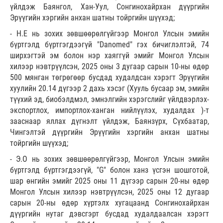
үйлдэж Баянгол, Хан-Уул, Сонгинохайрхан дүүргийн
Эрүүгийн хэргийн анхан шатны тойргийн шүүхэд;
- Н.Е нь зохих зөвшөөрөлгүйгээр Монгол Улсын эмийн
бүртгэлд бүртгэгдээгүй "Danomed" гэх бичиглэлтэй, 74
ширхэгтэй эм болон нэр хаяггүй эмийг Монгол Улсын
хилээр нэвтрүүлсэн, 2025 оны 3 дугаар сарын 10-ны өдөр
500 мянган төгрөгөөр бусдад худалдсан хэрэгт Эрүүгийн
хуулийн 20.14 дүгээр 2 дахь хэсэг (Хууль бусаар эм, эмийн
түүхий эд, биобэлдмэл, эмнэлгийн хэрэгслийг үйлдвэрлэх-
экспортлох, импортлох-ханган нийлүүлэх, худалдах )-т
зааснаар яллах дүгнэлт үйлдэж, Баянзүрх, Сүхбаатар,
Чингэлтэй дүүргийн Эрүүгийн хэргийн анхан шатны
тойргийн шүүхэд;
- Э.О нь зохих зөвшөөрөлгүйгээр, Монгол Улсын эмийн
бүртгэлд бүртгэгдээгүй, "G" болон ханз үсгэн шошготой,
шар өнгийн эмийг 2025 оны 11 дүгээр сарын 20-ны өдөр
Монгол Улсын хилээр нэвтрүүлсэн, 2025 оны 12 дугаар
сарын 20-ны өдөр хүртэлх хугацаанд Сонгинохайрхан
дүүргийн нутаг дэвсгэрт бусдад худалдаалсан хэрэгт