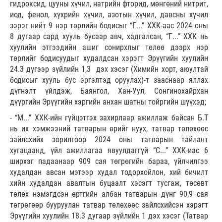
гидроксид, цууны хүчил, натрийн фторид, мөнгөний нитрит,
иод, фенол, хүхрийн хүчил, азотын хүчил, давсны хүчил
зэрэг нийт 9 нэр төрлийн бодисыг “Г...” ХХК-аас 2024 оны
8 дугаар сард хууль бусаар авч, хадгалсан, “Г...” ХХК нь
хуулийн этгээдийн ашиг сонирхлыг төлөө дээрх нэр
төрлийг бодисуудыг худалдсан хэрэгт Эрүүгийн хуулийн
24.3 дүгээр зүйлийн 1,3 дэх хэсэг (Химийн хорт, аюултай
бодисыг хууль бус эргэлтэд оруулах)-т зааснаар яллах
дүгнэлт үйлдэж, Баянгол, Хан-Уул, Сонгинохайрхан
дүүргийн Эрүүгийн хэргийн анхан шатны тойргийн шүүхэд;
- “М...” ХХК-ийн гүйцэтгэх захирлаар ажиллаж байсан Б.Т
нь их хэмжээний татварын өрийг нуух, татвар төлөхөөс
зайлсхийх зорилгоор 2024 оны татварын тайлант
хугацаанд, үйл ажиллагаа явуулдаггүй “С...” ХХК-иас 6
ширхэг падаанаар 909 сая төгрөгийн бараа, үйлчилгээ
худалдан авсан мэтээр худал тодорхойлон, хий бичилт
хийн худалдан авалтын буцаалт хэсэгт тусгаж, төсөвт
төлөх нэмэгдсэн өртгийн албан татварын дүнг 90,9 сая
төгрөгөөр бууруулан татвар төлөхөөс зайлсхийсэн хэрэгт
Эрүүгийн хуулийн 18.3 дугаар зүйлийн 1 дэх хэсэг (Татвар