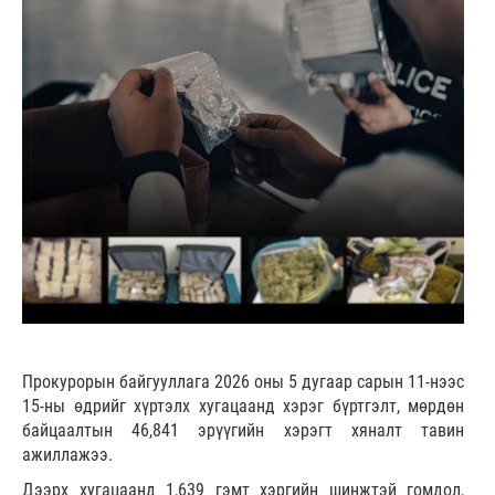
Прокурорын байгууллага 2026 оны 5 дугаар сарын 11-нээс
15-ны өдрийг хүртэлх хугацаанд хэрэг бүртгэлт, мөрдөн
байцаалтын 46,841 эрүүгийн хэрэгт хяналт тавин
ажиллажээ.
Дээрх хугацаанд 1,639 гэмт хэргийн шинжтэй гомдол,