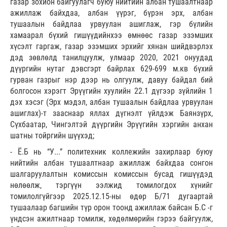
газар зохион байгуулагч буюу нийтийн албан тушаалтнаар
ажиллаж байхдаа, албан үүрэг, бүрэн эрх, албан
тушаалын байдлаа урвуулан ашиглаж, гэр бүлийн
хамаарал бүхий гишүүдийнхээ өмнөөс газар эзэмших
хүсэлт гаргаж, газар эзэмших эрхийг хянан шийдвэрлэх
дэд зөвлөлд танилцуулж, улмаар 2020, 2021 онуудад
дүүргийн нутаг дэвсгэрт байрлах 629-699 м.кв бүхий
гурван газрыг нэр дээр нь олгуулж, давуу байдал бий
болгосон хэрэгт Эрүүгийн хуулийн 22.1 дүгээр зүйлийн 1
дэх хэсэг (Эрх мэдэл, албан тушаалын байдлаа урвуулан
ашиглах)-т зааснаар яллах дүгнэлт үйлдэж Баянзүрх,
Сүхбаатар, Чингэлтэй дүүргийн Эрүүгийн хэргийн анхан
шатны тойргийн шүүхэд;
- Ё.Б нь “У...” политехник коллежийн захирлаар буюу
нийтийн албан тушаалтнаар ажиллаж байхдаа сонгон
шалгаруулалтын комиссын комиссын бусад гишүүдэд
нөлөөлж, тэргүүн ээлжид томилогдох хүнийг
томилолгүйгээр 2025.12.15-ны өдөр Б/71 дугаартай
тушаалаар багшийн түр орон тоонд ажиллаж байсан Б.С -г
үндсэн ажилтнаар томилж, хөдөлмөрийн гэрээ байгуулж,