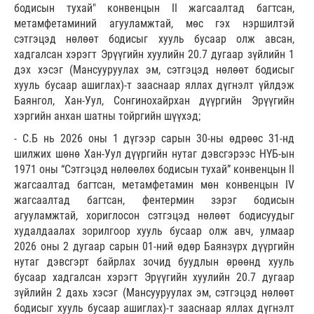
бодисын тухай" конвенцын II жагсаалтад багтсан,
метамфетаминий агууламжтай, мөс гэх нэршилтэй
сэтгэцэд нөлөөт бодисыг хууль бусаар олж авсан,
хадгалсан хэрэгт Эрүүгийн хуулийн 20.7 дугаар зүйлийн 1
дэх хэсэг (Мансууруулах эм, сэтгэцэд нөлөөт бодисыг
хууль бусаар ашиглах)-т зааснаар яллах дүгнэлт үйлдэж
Баянгол, Хан-Уул, Сонгинохайрхан дүүргийн Эрүүгийн
хэргийн анхан шатны тойргийн шүүхэд;
- С.Б нь 2026 оны 1 дүгээр сарын 30-ны өдрөөс 31-нд
шилжих шөнө Хан-Уул дүүргийн нутаг дэвсгэрээс НҮБ-ын
1971 оны “Сэтгэцэд нөлөөлөх бодисын тухай” конвенцын II
жагсаалтад багтсан, метамфетамин мөн конвенцын IV
жагсаалтад багтсан, фентермин зэрэг бодисын
агууламжтай, хориглосон сэтгэцэд нөлөөт бодисуудыг
худалдаалах зорилгоор хууль бусаар олж авч, улмаар
2026 оны 2 дугаар сарын 01-ний өдөр Баянзүрх дүүргийн
нутаг дэвсгэрт байрлах зочид буудлын өрөөнд хууль
бусаар хадгалсан хэрэгт Эрүүгийн хуулийн 20.7 дугаар
зүйлийн 2 дахь хэсэг (Мансууруулах эм, сэтгэцэд нөлөөт
бодисыг хууль бусаар ашиглах)-т зааснаар яллах дүгнэлт