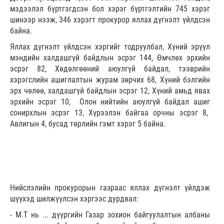
мэдээлэл бүртгэгдсэн бол хэрэг бүртгэлтийн 745 хэрэг
шинээр нээж, 346 хэрэгт прокурор яллах дүгнэлт үйлдсэн
байна.
Яллах дүгнэлт үйлдсэн хэргийг тодруулбал, Хүний эрүүл
мэндийн халдашгүй байдлын эсрэг 144, Өмчлөх эрхийн
эсрэг 82, Хөдөлгөөний аюулгүй байдал, тээврийн
хэрэгслийн ашиглалтын журам зөрчих 68, Хүний бэлгийн
эрх чөлөө, халдашгүй байдлын эсрэг 12, Хүний амьд явах
эрхийн эсрэг 10, Олон нийтийн аюулгүй байдал ашиг
сонирхлын эсрэг 13, Хүрээлэн байгаа орчны эсрэг 8,
Авлигын 4, бусад төрлийн гэмт хэрэг 5 байна.
Нийслэлийн прокурорын газраас яллах дүгнэлт үйлдэж
шүүхэд шилжүүлсэн хэргээс дурдвал:
- М.Т нь ... дүүргийн Газар зохион байгуулалтын албаны