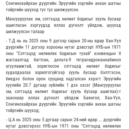
Сонгинохайрхан дүүргийн Эрүүгийн хэргийн анхан шатны
тойргийн шүүхэд тус тус шилжүүлсэн.
Мансууруулах эм, сэтгэцэд нөлөөт бодисыг хууль бусаар
ашигласан хэргүүдэд яллах дүгнэлт үйлдэж, шүүхэд
шилжүүлсэн талаар
- Т.Д нь нь 2025 оны 9 дүгээр сарын 20-ны өдөр Хан-Уул
дүүргийн 11 дүгээр хорооны нутаг дэвсгэрт НҮБ-ын 1971
оны "Сэтгэцэд нөлөөлөх бодисын тухай" конвенцын II
жагсаалтад багтсан, дельта-9 тетрагидроканнабинол
агууламжтай, хориглосон сэтгэцэд нөлөөт бодисыг
худалдаалах зорилгогүйгээр хууль бусаар бэлтгэсэн,
биедээ болон орон сууцанд хадгалсан хэрэгт Эрүүгийн
хуулийн 20.7 дугаар зүйлийн 1 дэх хэсэг (Мансууруулах
эм, сэтгэцэд нөлөөт бодисыг хууль бусаар ашиглах)-т
зааснаар яллах дүгнэлт үйлдэж Баянгол, Хан-Уул,
Сонгинохайрхан дүүргийн Эрүүгийн хэргийн анхан шатны
тойргийн шүүхэд;
- Ц.А нь 2025 оны 5 дугаар сарын 24-ний өдөр ... дүүргийн
нутаг дэвсгэрээс НҮБ-ын 1971 оны "Сэтгэцэд нөлөөлөх