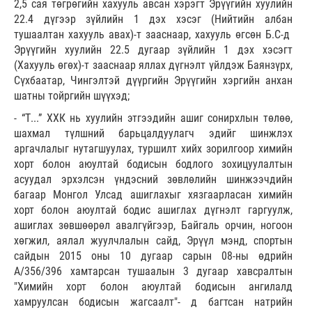
2,5 сая төгрөгийн хахууль авсан хэрэгт Эрүүгийн хуулийн
22.4 дүгээр зүйлийн 1 дэх хэсэг (Нийтийн албан
тушаалтан хахууль авах)-т зааснаар, хахууль өгсөн Б.С-д
Эрүүгийн хуулийн 22.5 дугаар зүйлийн 1 дэх хэсэгт
(Хахууль өгөх)-т зааснаар яллах дүгнэлт үйлдэж Баянзүрх,
Сүхбаатар, Чингэлтэй дүүргийн Эрүүгийн хэргийн анхан
шатны тойргийн шүүхэд;
- “Т...” ХХК нь хуулийн этгээдийн ашиг сонирхлын төлөө,
шахмал түлшний барьцалдуулагч эдийг шинжлэх
аргачлалыг нутагшуулах, туршилт хийх зорилгоор химийн
хорт болон аюултай бодисын бодлого зохицуулалтын
асуудал эрхэлсэн үндэсний зөвлөлийн шинжээчдийн
багаар Монгол Улсад ашиглахыг хязгаарласан химийн
хорт болон аюултай бодис ашиглах дүгнэлт гаргуулж,
ашиглах зөвшөөрөл авалгүйгээр, Байгаль орчин, ногоон
хөгжил, аялал жуулчлалын сайд, Эрүүл мэнд, спортын
сайдын 2015 оны 10 дугаар сарын 08-ны өдрийн
А/356/396 хамтарсан тушаалын 3 дугаар хавсралтын
"Химийн хорт болон аюултай бодисын ангилалд
хамруулсан бодисын жагсаалт"- д багтсан натрийн