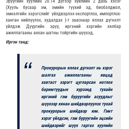
Эрүүгийн хуулийн 20.14 дүгээр зүйлийн 2 дахь хэсэг
(Хууль бусаар эм, эмийн түүхий эд, биобэлдмэл,
эмнэлгийн хэрэгслийг үйлдвэрлэх-экспортлох, импортлох-
ханган нийлүүлэх, худалдах )-т зааснаар яллах дүгнэлт
үйлдэж Дүүргийн эрүү, иргэний хэргийн хялбар
ажиллагааны анхан шатны тойргийн шүүхэд,
Иргэн танд:
Прокурорын яллах дүгнэлт нь хэрэг
шалгах ажиллагааны явцад
хавтаст хэрэгт цугларсан нотлох
баримтуудын хүрээнд тухайн
иргэний гэм буруугийн асуудлыг
шүүхээр хянан шийдвэрлүүлэх тухай
прокурорын шийдвэр юм. Гэмт
хэрэг үйлдсэн, гэм буруугийн эцсийн
шийдвэрийг шүүх гаргах хуулийн