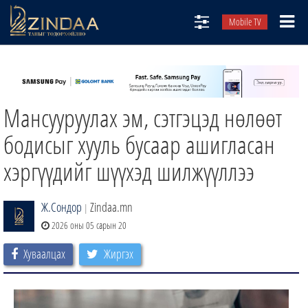
Mobile TV
НИЙТЛЭЛЧИД
ТВ8
Мансууруулах эм, сэтгэцэд нөлөөт
ӨГЛӨӨНИЙ СОНИН
АУДИО ЗОХИОЛ
бодисыг хууль бусаар ашигласан
ЗИНДАА СЭТГҮҮЛ
хэргүүдийг шүүхэд шилжүүллээ
Ж.Сондор
Zindaa.mn
|
2026 оны 05 сарын 20
Хуваалцах
Жиргэх