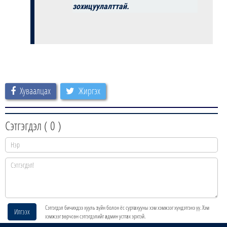
зохицуулалттай.
Хуваалцах
Жиргэх
Сэтгэгдэл (
0
)
Сэтгэгдэл бичихдээ хууль зүйн болон ёс суртахууны хэм хэмжээг хүндэтгэнэ үү. Хэм
Илгээх
хэмжээг зөрчсөн сэтгэгдэлийг админ устгах эрхтэй.