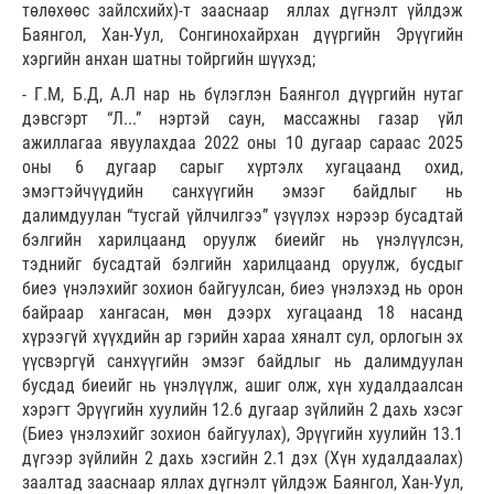
төлөхөөс зайлсхийх)-т зааснаар яллах дүгнэлт үйлдэж
Баянгол, Хан-Уул, Сонгинохайрхан дүүргийн Эрүүгийн
хэргийн анхан шатны тойргийн шүүхэд;
- Г.М, Б.Д, А.Л нар нь бүлэглэн Баянгол дүүргийн нутаг
дэвсгэрт “Л...” нэртэй саун, массажны газар үйл
ажиллагаа явуулахдаа 2022 оны 10 дугаар сараас 2025
оны 6 дугаар сарыг хүртэлх хугацаанд охид,
эмэгтэйчүүдийн санхүүгийн эмзэг байдлыг нь
далимдуулан “тусгай үйлчилгээ” үзүүлэх нэрээр бусадтай
бэлгийн харилцаанд оруулж биеийг нь үнэлүүлсэн,
тэднийг бусадтай бэлгийн харилцаанд оруулж, бусдыг
биеэ үнэлэхийг зохион байгуулсан, биеэ үнэлэхэд нь орон
байраар хангасан, мөн дээрх хугацаанд 18 насанд
хүрээгүй хүүхдийн ар гэрийн хараа хяналт сул, орлогын эх
үүсвэргүй санхүүгийн эмзэг байдлыг нь далимдуулан
бусдад биеийг нь үнэлүүлж, ашиг олж, хүн худалдаалсан
хэрэгт Эрүүгийн хуулийн 12.6 дугаар зүйлийн 2 дахь хэсэг
(Биеэ үнэлэхийг зохион байгуулах), Эрүүгийн хуулийн 13.1
дүгээр зүйлийн 2 дахь хэсгийн 2.1 дэх (Хүн худалдаалах)
заалтад зааснаар яллах дүгнэлт үйлдэж Баянгол, Хан-Уул,