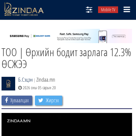
Mobile TV
НИЙТЛЭЛЧИД
ТВ8
ТОО | Өрхийн бодит зарлага 12.3%
ӨГЛӨӨНИЙ СОНИН
АУДИО ЗОХИОЛ
ӨСЖЭЭ
ЗИНДАА СЭТГҮҮЛ
Б.Сэцэн
Zindaa.mn
|
2026 оны 05 сарын 20
Хуваалцах
Жиргэх