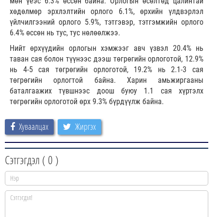
мөн үеэс 6.3% өссөн байна. Орлогын өсөлтөд цалинтай
хөдөлмөр эрхлэлтийн орлого 6.1%, өрхийн үлдвэрлэл
үйлчилгээний орлого 5.9%, тэтгэвэр, тэтгэмжийн орлого
6.4% өссөн нь тус, тус нөлөөлжээ.
Нийт өрхүүдийн орлогын хэмжээг авч үзвэл 20.4% нь
таван сая болон түүнээс дээш төгрөгийн орлоготой, 12.9%
нь 4-5 сая төгрөгийн орлоготой, 19.2% нь 2.1-3 сая
төгрөгийн орлогтой байна. Харин амьжиргааны
баталгаажих түвшнээс доош буюу 1.1 сая хүртэлх
төгрөгийн орлоготой өрх 9.3% бүрдүүлж байна.
Хуваалцах
Жиргэх
Сэтгэгдэл (
0
)