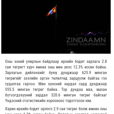
Оны эхний улирлын байдлаар өрхийн бодит зарлага 2.8
сая төгрөгт хүрч өмнөх оны мөн үеэс 12.3% өссөн байна.
Зарлагын дийлэнхийг буюу дунджаар 625.9 мянган
төгрөгийг зээлийн эргэн төлөлтөд зарцуулж байгаа гэх
судалгаа гарчээ. Мөн хүнсний зардал сард дунджаар
555.5 мянган төгрөг байна. Тэр дундаа мах, махан
бүтээгдэхүүний зардал 320.6 мянган төгрөг байгааг
Үндэсний статистикийн хорооноос тодотгосон юм.
Харин өрхийн бодит орлого 2.9 сая төгрөг болж өмнөх оны