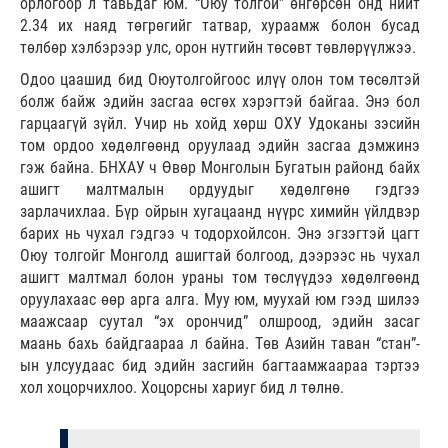
орлогоор л тавьдаг юм. “Оюу толгой” өнгөрсөн онд нийт
2.34 их наяд төгрөгийг татвар, хураамж болон бусад
төлбөр хэлбэрээр улс, орон нутгийн төсөвт төвлөрүүлжээ.
Одоо цаашид бид Оюутолгойгоос илүү олон том төсөлтэй
болж байж эдийн засгаа өсгөх хэрэгтэй байгаа. Энэ бол
гарцаагүй зүйл. Учир нь хойд хөрш ОХУ Удоканы зэсийн
том ордоо хөдөлгөөнд оруулаад эдийн засгаа дэмжинэ
гэж байна. БНХАУ ч Өвөр Монголын Бугатын районд байх
ашигт малтмалын ордуудыг хөдөлгөнө гэдгээ
зарлачихлаа. Бүр ойрын хугацаанд нүүрс химийн үйлдвэр
барих нь чухал гэдгээ ч тодорхойлсон. Энэ эгзэгтэй цагт
Оюу толгойг Монголд ашигтай болгоод, дээрээс нь чухал
ашигт малтмал болон ураны том төслүүдээ хөдөлгөөнд
оруулахаас өөр арга алга. Муу юм, муухай юм гээд шилээ
маажсаар суутал “эх орончид” олшроод, эдийн засаг
маань бахь байдгаараа л байна. Төв Азийн таван “стан”-
ын улсуудаас бид эдийн засгийн багтаамжаараа тэртээ
хол хоцорчихлоо. Хоцорсны хариуг бид л төлнө.