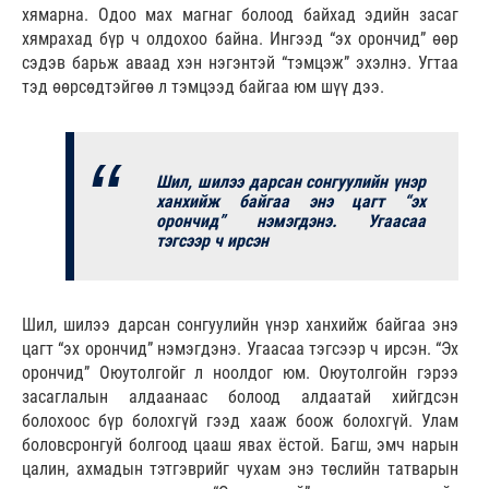
хямарна. Одоо мах магнаг болоод байхад эдийн засаг
хямрахад бүр ч олдохоо байна. Ингээд “эх орончид” өөр
сэдэв барьж аваад хэн нэгэнтэй “тэмцэж” эхэлнэ. Угтаа
тэд өөрсөдтэйгөө л тэмцээд байгаа юм шүү дээ.
Шил, шилээ дарсан сонгуулийн үнэр
ханхийж байгаа энэ цагт “эх
орончид” нэмэгдэнэ. Угаасаа
тэгсээр ч ирсэн
Шил, шилээ дарсан сонгуулийн үнэр ханхийж байгаа энэ
цагт “эх орончид” нэмэгдэнэ. Угаасаа тэгсээр ч ирсэн. “Эх
орончид” Оюутолгойг л ноолдог юм. Оюутолгойн гэрээ
засаглалын алдаанаас болоод алдаатай хийгдсэн
болохоос бүр болохгүй гээд хааж боож болохгүй. Улам
боловсронгуй болгоод цааш явах ёстой. Багш, эмч нарын
цалин, ахмадын тэтгэврийг чухам энэ төслийн татварын