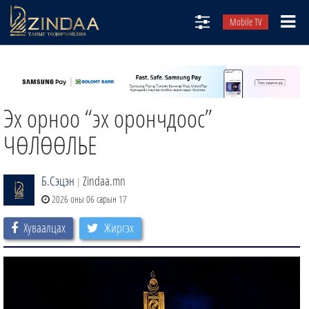
Mobile TV
НИЙТЛЭЛЧИД
ТВ8
Эх орноо “эх орончдоос”
ӨГЛӨӨНИЙ СОНИН
АУДИО ЗОХИОЛ
ЧӨЛӨӨЛЬЕ
ЗИНДАА СЭТГҮҮЛ
Б.Сэцэн
Zindaa.mn
|
2026 оны 06 сарын 17
Хуваалцах
Жиргэх