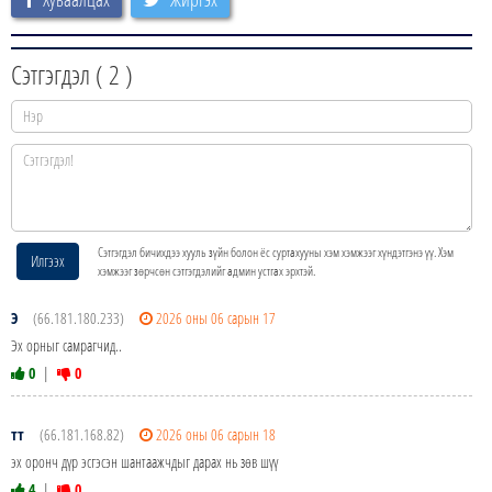
Сэтгэгдэл (
2
)
Сэтгэгдэл бичихдээ хууль зүйн болон ёс суртахууны хэм хэмжээг хүндэтгэнэ үү. Хэм
Илгээх
хэмжээг зөрчсөн сэтгэгдэлийг админ устгах эрхтэй.
Э
(66.181.180.233)
2026 оны 06 сарын 17
Эх орныг самрагчид..
0
|
0
тт
(66.181.168.82)
2026 оны 06 сарын 18
эх оронч дүр эсгэсэн шантаажчдыг дарах нь зөв шүү
4
|
0