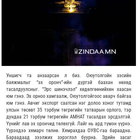
Уншигч та анзаарсан л биз. Оюутолгойн зэсийн
баяжмалыг “эх оронч”-ийн дүртэй баахан нөхөд
тасалдуулсныг. “Эрс шинэчлэл” хөдөлгөөнийхөн хаасан
юм гэнэ. Эх орноо хамгаалж, Оюутолгойгоос аварч байгаа
юм гэнэ. Авчиг экспорт саатсан нэг долоо хоног тутамд
улсын төсөвт 35 тэрбум төгрөгийн татварын орлого, тэр
дундаа 21 тэрбум төгрөгийн АМНАТ тасалдах эрсдэлтэй.
Үүнийг лав эх орончид төлөхгүй. Лайг нь ард түмэн үүрнэ.
Үүрэхдээ хямарч төлнө. Хямрахдаа ОУВС-гаа бараадна.
Бараадаад зээлжих зэрэглэл буурна. Эдийн засаг