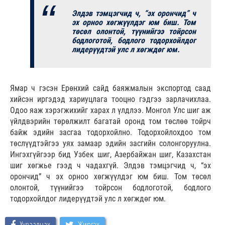
Элдэв тэмцэгчид ч, “эх орончид” ч
эх орноо хөгжүүлдэг юм биш. Том
төсөл олонтой, түүнийгээ тойрсон
бодлоготой, бодлого тодорхойлдог
лидерүүдтэй улс л хөгждөг юм.
Ямар ч гэсэн Ерөнхий сайд баяжмалын экспортод саад
хийсэн иргэдэд хариуцлага тооцно гэдгээ зарлачихлаа.
Одоо яаж хэрэгжихийг харах л үлдлээ. Монгол Улс шиг аж
үйлдвэрийн төрөлжилт багатай оронд том төслөө тойрч
байж эдийн засгаа тодорхойлно. Тодорхойлохдоо том
төслүүдтэйгээ уях замаар эдийн засгийн солонгоруулна.
Ингэхгүйгээр бид Узбек шиг, Азербайжан шиг, Казахстан
шиг хөгжье гээд ч чадахгүй. Элдэв тэмцэгчид ч, “эх
орончид” ч эх орноо хөгжүүлдэг юм биш. Том төсөл
олонтой, түүнийгээ тойрсон бодлоготой, бодлого
тодорхойлдог лидерүүдтэй улс л хөгждөг юм.
Хуваалцах
Жиргэх