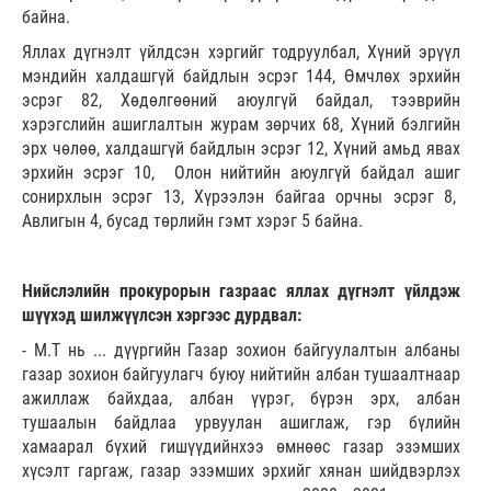
байна.
Яллах дүгнэлт үйлдсэн хэргийг тодруулбал, Хүний эрүүл
мэндийн халдашгүй байдлын эсрэг 144, Өмчлөх эрхийн
эсрэг 82, Хөдөлгөөний аюулгүй байдал, тээврийн
хэрэгслийн ашиглалтын журам зөрчих 68, Хүний бэлгийн
эрх чөлөө, халдашгүй байдлын эсрэг 12, Хүний амьд явах
эрхийн эсрэг 10, Олон нийтийн аюулгүй байдал ашиг
сонирхлын эсрэг 13, Хүрээлэн байгаа орчны эсрэг 8,
Авлигын 4, бусад төрлийн гэмт хэрэг 5 байна.
Нийслэлийн прокурорын газраас яллах дүгнэлт үйлдэж
шүүхэд шилжүүлсэн хэргээс дурдвал:
- М.Т нь ... дүүргийн Газар зохион байгуулалтын албаны
газар зохион байгуулагч буюу нийтийн албан тушаалтнаар
ажиллаж байхдаа, албан үүрэг, бүрэн эрх, албан
тушаалын байдлаа урвуулан ашиглаж, гэр бүлийн
хамаарал бүхий гишүүдийнхээ өмнөөс газар эзэмших
хүсэлт гаргаж, газар эзэмших эрхийг хянан шийдвэрлэх