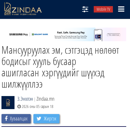
Mobile TV
НИЙТЛЭЛЧИД
ТВ8
Мансууруулах эм, сэтгэцэд нөлөөт
ӨГЛӨӨНИЙ СОНИН
АУДИО ЗОХИОЛ
бодисыг хууль бусаар
ЗИНДАА СЭТГҮҮЛ
ашигласан хэргүүдийг шүүхэд
шилжүүллээ
З.Энхлэн
Zindaa.mn
|
2026 оны 05 сарын 18
Хуваалцах
Жиргэх