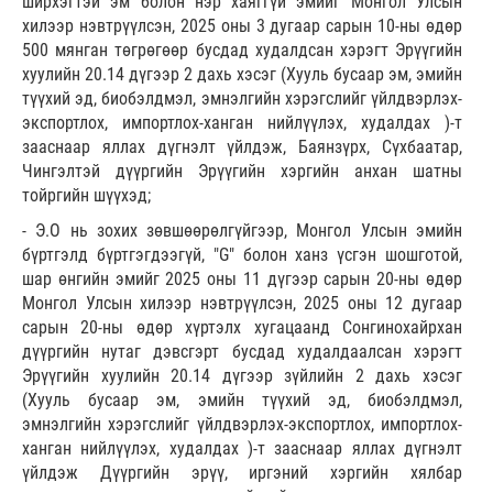
ширхэгтэй эм болон нэр хаяггүй эмийг Монгол Улсын
хилээр нэвтрүүлсэн, 2025 оны 3 дугаар сарын 10-ны өдөр
500 мянган төгрөгөөр бусдад худалдсан хэрэгт Эрүүгийн
хуулийн 20.14 дүгээр 2 дахь хэсэг (Хууль бусаар эм, эмийн
түүхий эд, биобэлдмэл, эмнэлгийн хэрэгслийг үйлдвэрлэх-
экспортлох, импортлох-ханган нийлүүлэх, худалдах )-т
зааснаар яллах дүгнэлт үйлдэж, Баянзүрх, Сүхбаатар,
Чингэлтэй дүүргийн Эрүүгийн хэргийн анхан шатны
тойргийн шүүхэд;
- Э.О нь зохих зөвшөөрөлгүйгээр, Монгол Улсын эмийн
бүртгэлд бүртгэгдээгүй, "G" болон ханз үсгэн шошготой,
шар өнгийн эмийг 2025 оны 11 дүгээр сарын 20-ны өдөр
Монгол Улсын хилээр нэвтрүүлсэн, 2025 оны 12 дугаар
сарын 20-ны өдөр хүртэлх хугацаанд Сонгинохайрхан
дүүргийн нутаг дэвсгэрт бусдад худалдаалсан хэрэгт
Эрүүгийн хуулийн 20.14 дүгээр зүйлийн 2 дахь хэсэг
(Хууль бусаар эм, эмийн түүхий эд, биобэлдмэл,
эмнэлгийн хэрэгслийг үйлдвэрлэх-экспортлох, импортлох-
ханган нийлүүлэх, худалдах )-т зааснаар яллах дүгнэлт
үйлдэж Дүүргийн эрүү, иргэний хэргийн хялбар