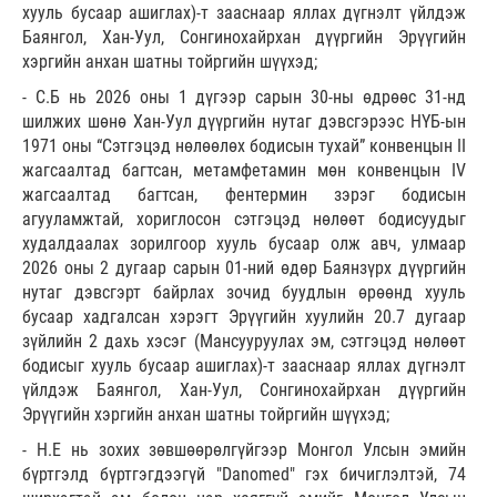
хууль бусаар ашиглах)-т зааснаар яллах дүгнэлт үйлдэж
Баянгол, Хан-Уул, Сонгинохайрхан дүүргийн Эрүүгийн
хэргийн анхан шатны тойргийн шүүхэд;
- С.Б нь 2026 оны 1 дүгээр сарын 30-ны өдрөөс 31-нд
шилжих шөнө Хан-Уул дүүргийн нутаг дэвсгэрээс НҮБ-ын
1971 оны “Сэтгэцэд нөлөөлөх бодисын тухай” конвенцын II
жагсаалтад багтсан, метамфетамин мөн конвенцын IV
жагсаалтад багтсан, фентермин зэрэг бодисын
агууламжтай, хориглосон сэтгэцэд нөлөөт бодисуудыг
худалдаалах зорилгоор хууль бусаар олж авч, улмаар
2026 оны 2 дугаар сарын 01-ний өдөр Баянзүрх дүүргийн
нутаг дэвсгэрт байрлах зочид буудлын өрөөнд хууль
бусаар хадгалсан хэрэгт Эрүүгийн хуулийн 20.7 дугаар
зүйлийн 2 дахь хэсэг (Мансууруулах эм, сэтгэцэд нөлөөт
бодисыг хууль бусаар ашиглах)-т зааснаар яллах дүгнэлт
үйлдэж Баянгол, Хан-Уул, Сонгинохайрхан дүүргийн
Эрүүгийн хэргийн анхан шатны тойргийн шүүхэд;
- Н.Е нь зохих зөвшөөрөлгүйгээр Монгол Улсын эмийн
бүртгэлд бүртгэгдээгүй "Danomed" гэх бичиглэлтэй, 74