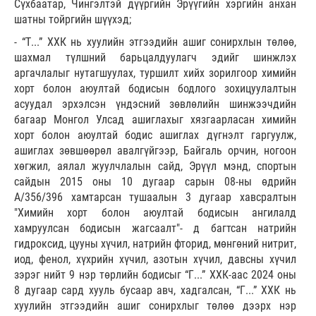
Сүхбаатар, Чингэлтэй дүүргийн Эрүүгийн хэргийн анхан
шатны тойргийн шүүхэд;
- “Т...” ХХК нь хуулийн этгээдийн ашиг сонирхлын төлөө,
шахмал түлшний барьцалдуулагч эдийг шинжлэх
аргачлалыг нутагшуулах, туршилт хийх зорилгоор химийн
хорт болон аюултай бодисын бодлого зохицуулалтын
асуудал эрхэлсэн үндэсний зөвлөлийн шинжээчдийн
багаар Монгол Улсад ашиглахыг хязгаарласан химийн
хорт болон аюултай бодис ашиглах дүгнэлт гаргуулж,
ашиглах зөвшөөрөл авалгүйгээр, Байгаль орчин, ногоон
хөгжил, аялал жуулчлалын сайд, Эрүүл мэнд, спортын
сайдын 2015 оны 10 дугаар сарын 08-ны өдрийн
А/356/396 хамтарсан тушаалын 3 дугаар хавсралтын
"Химийн хорт болон аюултай бодисын ангилалд
хамруулсан бодисын жагсаалт"- д багтсан натрийн
гидроксид, цууны хүчил, натрийн фторид, мөнгөний нитрит,
иод, фенол, хүхрийн хүчил, азотын хүчил, давсны хүчил
зэрэг нийт 9 нэр төрлийн бодисыг “Г...” ХХК-аас 2024 оны
8 дугаар сард хууль бусаар авч, хадгалсан, “Г...” ХХК нь
хуулийн этгээдийн ашиг сонирхлыг төлөө дээрх нэр