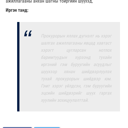
ажиллагааны анхан шатны тойргийн шүүхэд,
Иргэн танд:
Прокурорын яллах дүгнэлт нь хэрэг
шалгах ажиллагааны явцад хавтаст
хэрэгт цугларсан нотлох
баримтуудын хүрээнд тухайн
иргэний гэм буруугийн асуудлыг
шүүхээр хянан шийдвэрлүүлэх
тухай прокурорын шийдвэр юм.
Гэмт хэрэг үйлдсэн, гэм буруугийн
эцсийн шийдвэрийг шүүх гаргах
хуулийн зохицуулалттай.