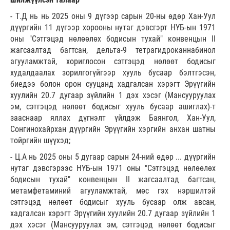
- Т.Д нь нь 2025 оны 9 дүгээр сарын 20-ны өдөр Хан-Уул
дүүргийн 11 дүгээр хорооны нутаг дэвсгэрт НҮБ-ын 1971
оны "Сэтгэцэд нөлөөлөх бодисын тухай" конвенцын II
жагсаалтад багтсан, дельта-9 тетрагидроканнабинол
агууламжтай, хориглосон сэтгэцэд нөлөөт бодисыг
худалдаалах зорилгогүйгээр хууль бусаар бэлтгэсэн,
биедээ болон орон сууцанд хадгалсан хэрэгт Эрүүгийн
хуулийн 20.7 дугаар зүйлийн 1 дэх хэсэг (Мансууруулах
эм, сэтгэцэд нөлөөт бодисыг хууль бусаар ашиглах)-т
зааснаар яллах дүгнэлт үйлдэж Баянгол, Хан-Уул,
Сонгинохайрхан дүүргийн Эрүүгийн хэргийн анхан шатны
тойргийн шүүхэд;
- Ц.А нь 2025 оны 5 дугаар сарын 24-ний өдөр ... дүүргийн
нутаг дэвсгэрээс НҮБ-ын 1971 оны "Сэтгэцэд нөлөөлөх
бодисын тухай" конвенцын II жагсаалтад багтсан,
метамфетаминий агууламжтай, мөс гэх нэршилтэй
сэтгэцэд нөлөөт бодисыг хууль бусаар олж авсан,
хадгалсан хэрэгт Эрүүгийн хуулийн 20.7 дугаар зүйлийн 1
дэх хэсэг (Мансууруулах эм, сэтгэцэд нөлөөт бодисыг