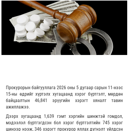
Прокурорын байгууллага 2026 оны 5 дугаар сарын 11-нээс
15-ны өдрийг хүртэлх хугацаанд хэрэг бүртгэлт, мөрдөн
байцаалтын 46,841 эрүүгийн хэрэгт хяналт тавин
ажиллажээ.
Дээрх хугацаанд 1,639 гэмт хэргийн шинжтэй гомдол,
мэдээлэл бүртгэгдсэн бол хэрэг бүртгэлтийн 745 хэрэг
шинээр нээж, 346 хэрэгт прокурор яллах дүгнэлт үйлдсэн