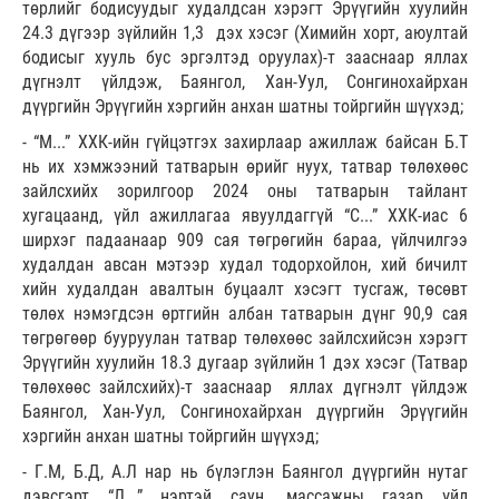
төрлийг бодисуудыг худалдсан хэрэгт Эрүүгийн хуулийн
24.3 дүгээр зүйлийн 1,3 дэх хэсэг (Химийн хорт, аюултай
бодисыг хууль бус эргэлтэд оруулах)-т зааснаар яллах
дүгнэлт үйлдэж, Баянгол, Хан-Уул, Сонгинохайрхан
дүүргийн Эрүүгийн хэргийн анхан шатны тойргийн шүүхэд;
- “М...” ХХК-ийн гүйцэтгэх захирлаар ажиллаж байсан Б.Т
нь их хэмжээний татварын өрийг нуух, татвар төлөхөөс
зайлсхийх зорилгоор 2024 оны татварын тайлант
хугацаанд, үйл ажиллагаа явуулдаггүй “С...” ХХК-иас 6
ширхэг падаанаар 909 сая төгрөгийн бараа, үйлчилгээ
худалдан авсан мэтээр худал тодорхойлон, хий бичилт
хийн худалдан авалтын буцаалт хэсэгт тусгаж, төсөвт
төлөх нэмэгдсэн өртгийн албан татварын дүнг 90,9 сая
төгрөгөөр бууруулан татвар төлөхөөс зайлсхийсэн хэрэгт
Эрүүгийн хуулийн 18.3 дугаар зүйлийн 1 дэх хэсэг (Татвар
төлөхөөс зайлсхийх)-т зааснаар яллах дүгнэлт үйлдэж
Баянгол, Хан-Уул, Сонгинохайрхан дүүргийн Эрүүгийн
хэргийн анхан шатны тойргийн шүүхэд;
- Г.М, Б.Д, А.Л нар нь бүлэглэн Баянгол дүүргийн нутаг
дэвсгэрт “Л...” нэртэй саун, массажны газар үйл