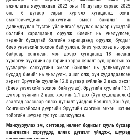
ажиллагаа явуулахдаа 2022 оны 10 дугаар сараас 2025
оны 6 дугаар сарыг хүртэлх хугацаанд охид,
эмэгтэйчүүдийн санхүүгийн эмзэг байдлыг нь
далимдуулан “тусгай үйлчилгээ” үзүүлэх нэрээр бусадтай
бэлгийн харилцаанд оруулж биеийг нь үнэлүүлсэн,
тэднийг бусадтай бэлгийн харилцаанд оруулж, бусдыг
биеэ үнэлэхийг зохион байгуулсан, биеэ үнэлэхэд нь орон
байраар хангасан, мөн дээрх хугацаанд 18 насанд
хүрээгүй хүүхдийн ар гэрийн хараа хяналт сул, орлогын эх
үүсвэргүй санхүүгийн эмзэг байдлыг нь далимдуулан
бусдад биеийг нь үнэлүүлж, ашиг олж, хүн худалдаалсан
хэрэгт Эрүүгийн хуулийн 12.6 дугаар зүйлийн 2 дахь хэсэг
(Биеэ үнэлэхийг зохион байгуулах), Эрүүгийн хуулийн 13.1
дүгээр зүйлийн 2 дахь хэсгийн 2.1 дэх (Хүн худалдаалах)
заалтад зааснаар яллах дүгнэлт үйлдэж Баянгол, Хан-Уул,
Сонгинохайрхан дүүргийн Эрүүгийн хэргийн анхан шатны
тойргийн шүүхэд тус тус шилжүүлсэн.
Мансууруулах эм, сэтгэцэд нөлөөт бодисыг хууль бусаар
ашигласан хэргүүдэд яллах дүгнэлт үйлдэж, шүүхэд
шилжүүлсэн талаар