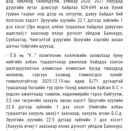
дэд зөвлөлд танилцуулж, улмаар 2020, 2021 онуудад
дүүргийн нутаг дэвсгэрт байрлах 629-699 м.кв бүхий
гурван газрыг нэр дээр нь олгуулж, давуу байдал бий
болгосон хэрэгт Эрүүгийн хуулийн 22.1 дүгээр зүйлийн 1
дэх хэсэг (Эрх мэдэл, албан тушаалын байдлаа урвуулан
ашиглах)-т зааснаар яллах дүгнэлт үйлдэж Баянзүрх,
Сүхбаатар, Чингэлтэй дүүргийн Эрүүгийн хэргийн анхан
шатны тойргийн шүүхэд;
- Ё.Б нь “У...” политехник коллежийн захирлаар буюу
нийтийн албан тушаалтнаар ажиллаж байхдаа сонгон
шалгаруулалтын комиссын комиссын бусад гишүүдэд
нөлөөлж, тэргүүн ээлжид томилогдох хүнийг
томилолгүйгээр 2025.12.15-ны өдөр Б/71 дугаартай
тушаалаар багшийн түр орон тоонд ажиллаж байсан Б.С -г
үндсэн ажилтнаар томилж, хөдөлмөрийн гэрээ байгуулж,
2,5 сая төгрөгийн хахууль авсан хэрэгт Эрүүгийн хуулийн
22.4 дүгээр зүйлийн 1 дэх хэсэг (Нийтийн албан
тушаалтан хахууль авах)-т зааснаар, хахууль өгсөн Б.С-д
Эрүүгийн хуулийн 22.5 дугаар зүйлийн 1 дэх хэсэгт
(Хахууль өгөх)-т зааснаар яллах дүгнэлт үйлдэж Баянзүрх,