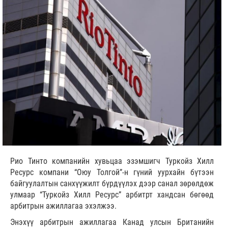
Рио Тинто компанийн хувьцаа эзэмшигч Туркойз Хилл
Ресурс компани “Оюу Толгой”-н гүний уурхайн бүтээн
байгуулалтын санхүүжилт бүрдүүлэх дээр санал зөрөлдөж
улмаар “Туркойз Хилл Ресурс” арбитрт хандсан бөгөөд
арбитрын ажиллагаа эхэлжээ.
Энэхүү арбитрын ажиллагаа Канад улсын Британийн