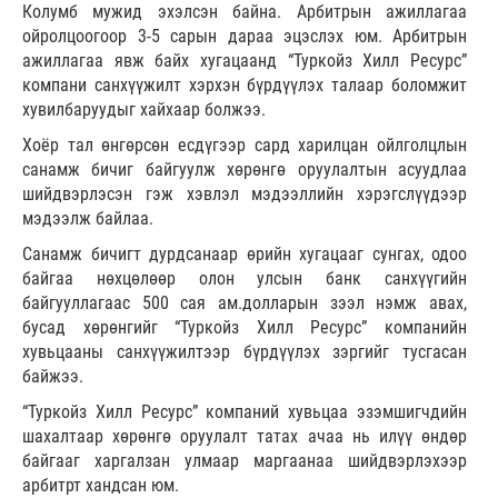
Колумб мужид эхэлсэн байна. Арбитрын ажиллагаа
ойролцоогоор 3-5 сарын дараа эцэслэх юм. Арбитрын
ажиллагаа явж байх хугацаанд “Туркойз Хилл Ресурс”
компани санхүүжилт хэрхэн бүрдүүлэх талаар боломжит
хувилбаруудыг хайхаар болжээ.
Хоёр тал өнгөрсөн есдүгээр сард харилцан ойлголцлын
санамж бичиг байгуулж хөрөнгө оруулалтын асуудлаа
шийдвэрлэсэн гэж хэвлэл мэдээллийн хэрэгслүүдээр
мэдээлж байлаа.
Санамж бичигт дурдсанаар өрийн хугацааг сунгах, одоо
байгаа нөхцөлөөр олон улсын банк санхүүгийн
байгууллагаас 500 сая ам.долларын зээл нэмж авах,
бусад хөрөнгийг “Туркойз Хилл Ресурс” компанийн
хувьцааны санхүүжилтээр бүрдүүлэх зэргийг тусгасан
байжээ.
“Туркойз Хилл Ресурс” компаний хувьцаа эзэмшигчдийн
шахалтаар хөрөнгө оруулалт татах ачаа нь илүү өндөр
байгааг харгалзан улмаар маргаанаа шийдвэрлэхээр
арбитрт хандсан юм.