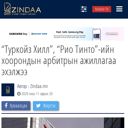
Mobile TV
НИЙТЛЭЛЧИД
ТВ8
“Туркойз Хилл”, “Рио Тинто”-ийн
ӨГЛӨӨНИЙ СОНИН
АУДИО ЗОХИОЛ
хоорондын арбитрын ажиллагаа
ЗИНДАА СЭТГҮҮЛ
эхэлжээ
Автор
Zindaa.mn
|
2020 оны 11 сарын 20
Хуваалцах
Жиргэх