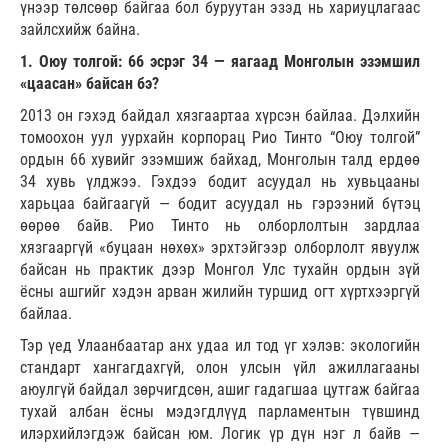
үнээр төлсөөр байгаа бол буруутан эзэд нь хариуцлагаас
зайлсхийж байна.
1. Оюу толгой: 66 эсрэг 34 — яагаад Монголын эзэмшил
«цаасан» байсан бэ?
2013 он гэхэд байдал хязгаартаа хүрсэн байлаа. Дэлхийн
томоохон уул уурхайн корпорац Рио Тинто “Оюу толгой”
ордын 66 хувийг эзэмшиж байхад, Монголын талд ердөө
34 хувь үлджээ. Гэхдээ бодит асуудал нь хувьцааны
харьцаа байгаагүй — бодит асуудал нь гэрээний бүтэц
өөрөө байв. Рио Тинто нь олборлолтын зардлаа
хязгааргүй «буцаан нөхөх» эрхтэйгээр олборлолт явуулж
байсан нь практик дээр Монгол Улс тухайн ордын зүй
ёсны ашгийг хэдэн арван жилийн туршид огт хүртхээргүй
байлаа.
Тэр үед Улаанбаатар анх удаа ил тод үг хэлэв: экологийн
стандарт хангагдахгүй, олон улсын үйл ажиллагааны
аюулгүй байдал зөрчигдсөн, ашиг гадагшаа цутгаж байгаа
тухай албан ёсны мэдэгдлүүд парламентын түвшинд
илэрхийлэгдэж байсан юм. Логик үр дүн нэг л байв —