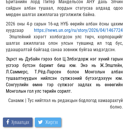
Британийн лорд Питер Мандельсон АНУ дахь Элчин
сайдын албан тушаал, лордын статусаа алдаад одоо
мөрдөн шалгах ажиллагаа үргэлжилж байна.
2026 оны 4-р сарын 16-нд НҮБ өөрийн албан ёсны цахим
хуудсаар
https://news.un.org/ru/story/2026/04/1467724
Эпштейний хэрэгт холбогдсон улс төрч, корпорацийг
шалгах ажиллагаа олон улсын түвшинд ил тод бус,
удаашралтай байгаад санаа зовниж буйгаа мэдэгдсэн.
Эцэст нь Дубайн гэрээ бол Ц.Элбэгдорж нэг хүний гарын
үсгээр бүтсэн баримт биш юм. Энэ нь Ж.Эпштейн,
Л.Саммерс, Т.Рёд-Ларсен болон Монголын албан
тушаалтнуудын нийлсэн сүлжээний бүтээгдэхүүн юм.
Сонгуулийн өмнө тэр сүлжээг задлах нь өнөөгийн
Монголын гол улс төрийн сорилт.
Санамж | Тус нийтлэл нь редакцын бодлогод хамаарахгүй
болно.
Хуваалцах
Жиргэх