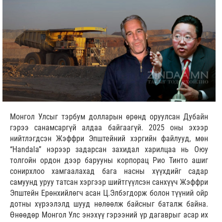
Монгол Улсыг тэрбум долларын өрөнд оруулсан Дубайн
гэрээ санамсаргүй алдаа байгаагүй. 2025 оны эхээр
нийтлэгдсэн Жэффри Эпштейний хэргийн файлууд, мөн
“Handala” нэрээр задарсан захидал харилцаа нь Оюу
толгойн ордон дээр барууны корпорац Рио Тинто ашиг
сонирхлоо хамгаалахад бага насны хүүхдийг садар
самуунд уруу татсан хэргээр шийтгүүлсэн санхүүч Жэффри
Эпштейн Ерөнхийлөгч асан Ц.Элбэгдорж болон түүний ойр
дотны хүрээлэлд шууд нөлөөлж байсныг баталж байна.
Өнөөдөр Монгол Улс энэхүү гэрээний үр дагаврыг асар их