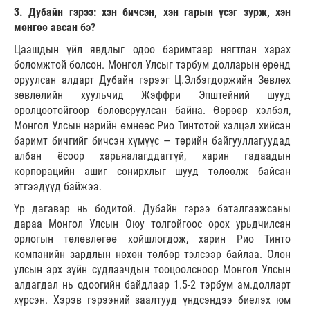
3. Дубайн гэрээ: хэн бичсэн, хэн гарын үсэг зурж, хэн
мөнгөө авсан бэ?
Цаашдын үйл явдлыг одоо баримтаар нягтлан харах
боломжтой болсон. Монгол Улсыг тэрбум долларын өрөнд
оруулсан алдарт Дубайн гэрээг Ц.Элбэгдоржийн Зөвлөх
зөвлөлийн хуульчид Жэффри Эпштейний шууд
оролцоотойгоор боловсруулсан байна. Өөрөөр хэлбэл,
Монгол Улсын нэрийн өмнөөс Рио Тинтотой хэлцэл хийсэн
баримт бичгийг бичсэн хүмүүс — төрийн байгууллагуудад
албан ёсоор харьяалагддаггүй, харин гадаадын
корпорацийн ашиг сонирхлыг шууд төлөөлж байсан
этгээдүүд байжээ.
Үр дагавар нь бодитой. Дубайн гэрээ баталгаажсаны
дараа Монгол Улсын Оюу толгойгоос орох урьдчилсан
орлогын төлөвлөгөө хойшлогдож, харин Рио Тинто
компанийн зардлын нөхөн төлбөр тэлсээр байлаа. Олон
улсын эрх зүйн судлаачдын тооцоолсноор Монгол Улсын
алдагдал нь одоогийн байдлаар 1.5-2 тэрбум ам.долларт
хүрсэн. Хэрэв гэрээний заалтууд үндсэндээ биелэх юм