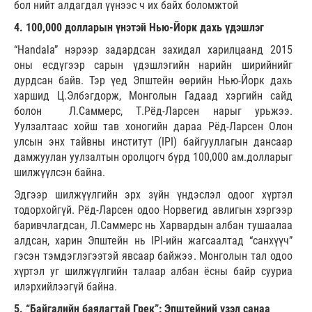
бол нийт алдагдал үүнээс ч их байх боломжтой
4. 100,000 долларын үнэтэй Нью-Йорк дахь үдэшлэг
“Handala” нэрээр задардсан захидал харилцаанд 2015
оны есдүгээр сарын үдэшлэгийн нарийн ширийнийг
дурдсан байв. Тэр үед Эпштейн өөрийн Нью-Йорк дахь
харшид Ц.Элбэгдорж, Монголын Гадаад хэргийн сайд
болон Л.Саммерс, Т.Рёд-Ларсен нарыг урьжээ.
Уулзалтаас хойш тав хоногийн дараа Рёд-Ларсен Олон
улсын энх тайвны институт (IPI) байгууллагын дансаар
дамжуулан уулзалтын оролцогч бүрд 100,000 ам.долларыг
шилжүүлсэн байна.
Эдгээр шилжүүлгийн эрх зүйн үндэслэл одоог хүртэл
тодорхойгүй. Рёд-Ларсен одоо Норвегид авлигын хэргээр
баривчлагдсан, Л.Саммерс нь Харвардын албан тушаалаа
алдсан, харин Эпштейн нь IPI-ийн жагсаалтад “санхүүч”
гэсэн тэмдэглэгээтэй явсаар байжээ. Монголын тал одоо
хүртэл уг шилжүүлгийн талаар албан ёсны байр сууриа
илэрхийлээгүй байна.
5. “Байгалийн баялагтай Грек”: Эпштейний үзэл санаа