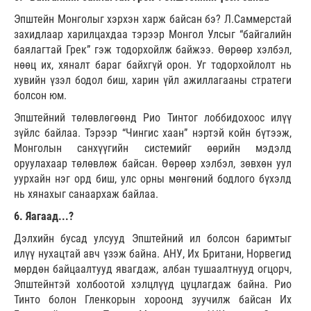
Эпштейн Монголыг хэрхэн харж байсан бэ? Л.Саммерстай
захидлаар харилцахдаа тэрээр Монгол Улсыг “байгалийн
баялагтай Грек” гэж тодорхойлж байжээ. Өөрөөр хэлбэл,
нөөц их, хяналт бараг байхгүй орон. Уг тодорхойлолт нь
хувийн үзэл бодол биш, харин үйл ажиллагааны стратеги
болсон юм.
Эпштейний төлөвлөгөөнд Рио Тинтог лоббидохоос илүү
зүйлс байлаа. Тэрээр “Чингис хаан” нэртэй койн бүтээж,
Монголын санхүүгийн системийг өөрийн мэдэлд
оруулахаар төлөвлөж байсан. Өөрөөр хэлбэл, зөвхөн уул
уурхайн нэг орд биш, улс орны мөнгөний бодлого бүхэлд
нь хянахыг санаархаж байлаа.
6. Яагаад...?
Дэлхийн бусад улсууд Эпштейний ил болсон баримтыг
илүү нухацтай авч үзэж байна. АНУ, Их Британи, Норвегид
мөрдөн байцаалтууд явагдаж, албан тушаалтнууд огцорч,
Эпштейнтэй холбоотой хэлцлүүд цуцлагдаж байна. Рио
Тинто болон Гленкорын хороонд зуучилж байсан Их