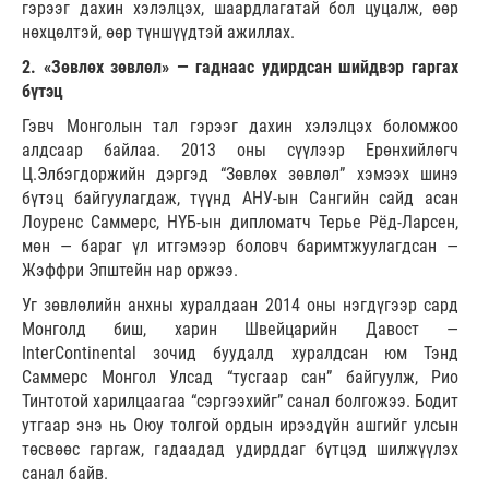
гэрээг дахин хэлэлцэх, шаардлагатай бол цуцалж, өөр
нөхцөлтэй, өөр түншүүдтэй ажиллах.
2. «Зөвлөх зөвлөл» — гаднаас удирдсан шийдвэр гаргах
бүтэц
Гэвч Монголын тал гэрээг дахин хэлэлцэх боломжоо
алдсаар байлаа. 2013 оны сүүлээр Ерөнхийлөгч
Ц.Элбэгдоржийн дэргэд “Зөвлөх зөвлөл” хэмээх шинэ
бүтэц байгуулагдаж, түүнд АНУ-ын Сангийн сайд асан
Лоуренс Саммерс, НҮБ-ын дипломатч Терье Рёд-Ларсен,
мөн — бараг үл итгэмээр боловч баримтжуулагдсан —
Жэффри Эпштейн нар оржээ.
Уг зөвлөлийн анхны хуралдаан 2014 оны нэгдүгээр сард
Монголд биш, харин Швейцарийн Давост —
InterContinental зочид буудалд хуралдсан юм Тэнд
Саммерс Монгол Улсад “тусгаар сан” байгуулж, Рио
Тинтотой харилцаагаа “сэргээхийг” санал болгожээ. Бодит
утгаар энэ нь Оюу толгой ордын ирээдүйн ашгийг улсын
төсвөөс гаргаж, гадаадад удирддаг бүтцэд шилжүүлэх
санал байв.