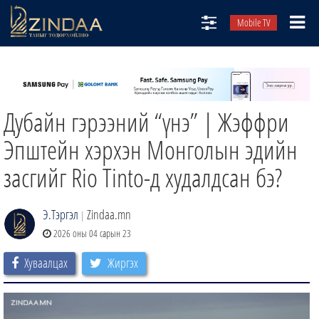
Mobile TV
НИЙТЛЭЛЧИД
ТВ8
Дубайн гэрээний “үнэ” | Жэффри
ӨГЛӨӨНИЙ СОНИН
АУДИО ЗОХИОЛ
Эпштейн хэрхэн Монголын эдийн
ЗИНДАА СЭТГҮҮЛ
засгийг Rio Tinto-д худалдсан бэ?
Э.Тэргэл
Zindaa.mn
|
2026 оны 04 сарын 23
Хуваалцах
Жиргэх