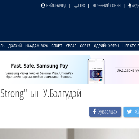
НИЙТЛЭЛЧИД
ТВ8
ӨГЛӨӨНИЙ СОНИН
АУДИ
УЛЬ
ДЭЛХИЙ
НААДАМ-2026
СПОРТ
УРЛАГ
COP17
ӨДРИЙН ХӨТӨЧ
LIFE STYL
Strong"-ын У.Бэлгүдэй
Хуваалцах
Жи