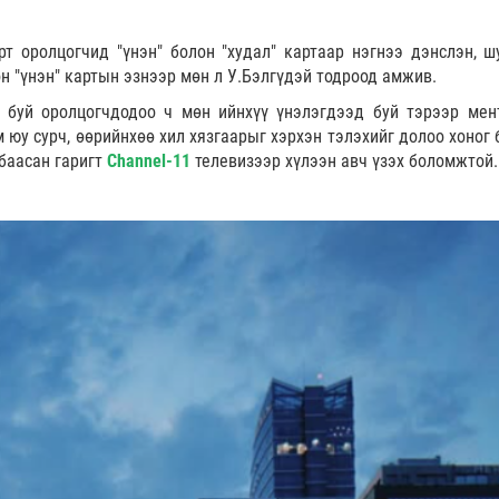
рт оролцогчид "үнэн" болон "худал" картаар нэгнээ дэнслэн, ш
он "үнэн" картын эзнээр мөн л У.Бэлгүдэй тодроод амжив.
 буй оролцогчдодоо ч мөн ийнхүү үнэлэгдээд буй тэрээр мен
 юу сурч, өөрийнхөө хил хязгаарыг хэрхэн тэлэхийг долоо хоног 
 баасан гаригт
Channel-11
телевизээр хүлээн авч үзэх боломжтой