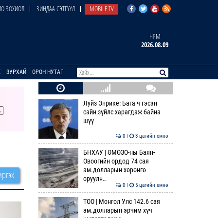
О ЗОХИОЛ
ЗИНДАА СЭТГҮҮЛ
MOBILE TV
НЯМ
2026.08.09
E
ЗУРХАЙ
ОРОН НУТАГ
Луйз Энрике: Бага ч гэсэн
сайн зүйлс харагдаж байна
шүү
0 |
3 цагийн өмнө
БНХАУ | ӨМӨЗО-ны Баян-
Овоогийн ордод 74 сая
ам.долларын хөрөнгө
ргэх
оруулн…
0 |
5 цагийн өмнө
ТОО | Монгол Улс 142.6 сая
ам.долларын эрчим хүч