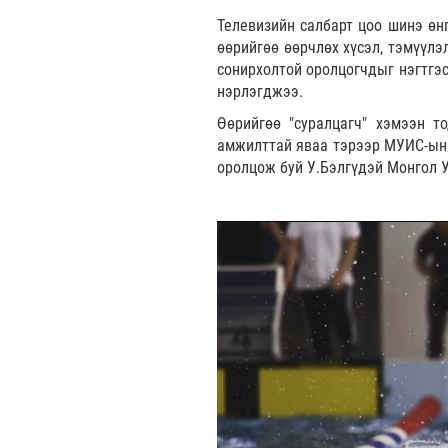
Телевизийн салбарт цоо шинэ өнг
өөрийгөө өөрчлөх хүсэл, тэмүүлэ
сонирхолтой оролцогчдыг нэгтгэ
нэрлэгджээ.
Өөрийгөө "суралцагч" хэмээн т
амжилттай яваа тэрээр МУИС-ын 
оролцож буй У.Бэлгүдэй Монгол 