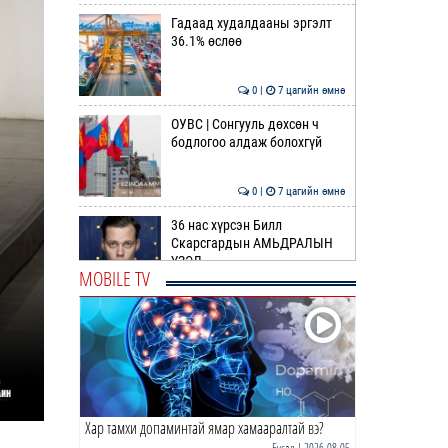
Гадаад худалдааны эргэлт
36.1% өслөө
0 |
7 цагийн өмнө
ОУВС | Сонгууль дөхсөн ч
бодлогоо алдаж болохгүй
0 |
7 цагийн өмнө
36 нас хүрсэн Билл
Скарсгардын АМЬДРАЛЫН
ҮЗЭЛ
MOBILE TV
0 |
9 цагийн өмнө
ӨРНИЙН ЗУРХАЙ |
Жинлүүрийнхний бүтээлч
байдал нэмэгдэнэ
0 |
10 цагийн өмнө
Хар тамхи допаминтай ямар хамааралтай вэ?
ӨГЛӨӨНИЙ МЭНД!
Бусад
| 2026-08-05