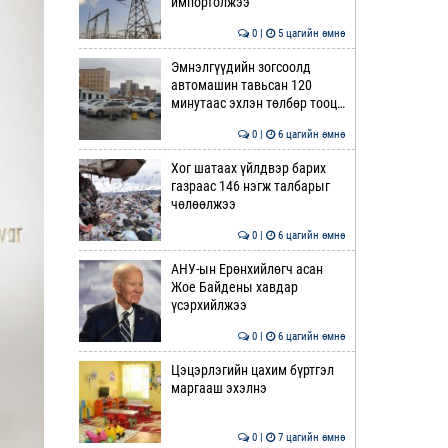
импортолжээ
0 |
5 цагийн өмнө
Эмнэлгүүдийн зогсоолд
автомашин тавьсан 120
минутаас эхлэн төлбөр тооц…
0 |
6 цагийн өмнө
Хог шатаах үйлдвэр барих
газраас 146 нэгж талбарыг
чөлөөлжээ
0 |
6 цагийн өмнө
АНУ-ын Ерөнхийлөгч асан
Жое Байдены хавдар
үсэрхийлжээ
0 |
6 цагийн өмнө
Цэцэрлэгийн цахим бүртгэл
маргааш эхэлнэ
0 |
7 цагийн өмнө