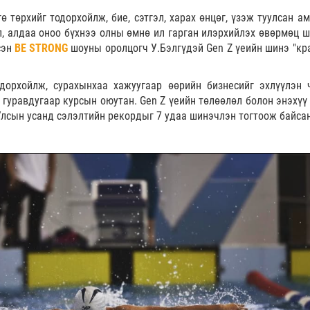
ө төрхийг тодорхойлж, бие, сэтгэл, харах өнцөг, үзэж туулсан а
л, алдаа оноо бүхнээ олны өмнө ил гарган илэрхийлэх өвөрмөц ш
сэн
BE STRONG
шоуны оролцогч У.Бэлгүдэй Gen Z үеийн шинэ "кр
одорхойлж, сурахынхаа хажуугаар өөрийн бизнесийг эхлүүлэн 
гуравдугаар курсын оюутан. Gen Z үеийн төлөөлөл болон энэхүү
Улсын усанд сэлэлтийн рекордыг 7 удаа шинэчлэн тогтоож байса