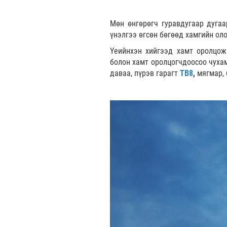
Мөн өнгөрөгч гуравдугаар дугаа
үнэлгээ өгсөн бөгөөд хамгийн ол
Үеийнхэн хийгээд хамт оролцож
болон хамт оролцогчдоосоо чухам
даваа, пүрэв гарагт
ТВ8
,
мягмар,