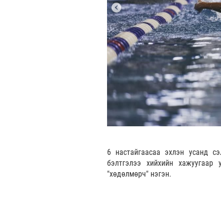
6 настайгаасаа эхлэн усанд сэ
бэлтгэлээ хийхийн хажуугаар 
"хөдөлмөрч" нэгэн.