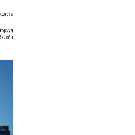
ударга
торууд
бүрийн
.