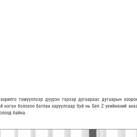
 зорилго тэмүүллээр дүүрэн тэрээр дугаараас дугаарын хооро
й нэгэн болохоо батлан харуулсаар буй нь Gen Z үеийнхний анх
болоод байна.