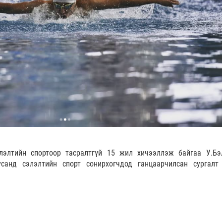
лэлтийн спортоор тасралтгүй 15 жил хичээллэж байгаа У.Бэ
усанд сэлэлтийн спорт сонирхогчдод ганцаарчилсан сургалт