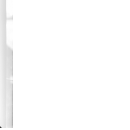
COP17
| 2026-07-28
Нийслэлийн цэцэрлэгийн бүртгэл 8 дугаар сарын
10-наас э…
Боловсрол
| 2026-07-27