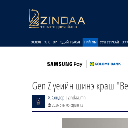
ЭХЛЭЛ
УЛС ТӨР
ЭДИЙН ЗАСАГ
НИЙГЭМ
УУЛ УУРХАЙ
ХУ
Gen Z үеийн шинэ краш "Be
Ж.Сондор
Zindaa.mn
|
2026 оны 05 сарын 12