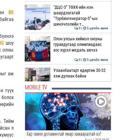
"ДЦС-3” ТӨХК-ийн нэн
лсан
BE
шаардлагатай
“Турбингенератор-5”-ын
байгаа
шинэчлэлийн т…
0 |
5 цагийн өмнө
бүхнээ
Олон улсын хиймэл оюуны
NG
шоу
гуравдугаар олимпиадаас
с олны
хос хүрэл медаль авчээ
угаарт
0 |
5 цагийн өмнө
Улаанбаатарт өдөртөө 30-32
рыг ам
хэм дулаан байна
MOBILE TV
н түүх
0 |
6 цагийн өмнө
 болох
ДОРНЫН ЗУРХАЙ | Морь,
өөрийн
нохой жилтнээ аливаа үйлийг
хийхэд эерэг сайн
а. Тийм
0 |
6 цагийн өмнө
айсан л
Хар тамхи допаминтай ямар хамааралтай вэ?
ӨГЛӨӨНИЙ МЭНД!
 хүмүүс
Бусад
| 2026-08-05