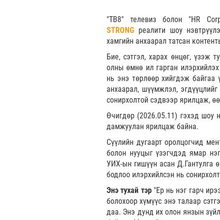
"ТВ8" телевиз болон "HR Cor
STRONG
реалити шоу нэвтрүүлэ
хамгийн анхаарал татсан контент
Бие, сэтгэл, харах өнцөг, үзэж 
олны өмнө ил гарган илэрхийлэх
нь энэ төрлөөр хийгдэж байгаа 
анхаарал, шүүмжлэл, эгдүүцлийг
сонирхолтой сэдвээр ярилцаж, ө
Өчигдөр (2026.05.11) гэхэд шоу 
дамжуулан ярилцаж байна.
Сүүлийн дугаарт оролцогчид мен
болон нууцыг үзэгчдэд ямар нэг
УИХ-ын гишүүн асан Д.Гантулга ө
бодлоо илэрхийлсэн нь сонирхол
Энэ тухай тэр
"Ер нь нэг гарч ирэ
болохоор хүмүүс энэ талаар сэтг
даа. Энэ дунд их олон янзын зүй