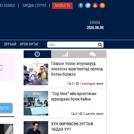
О ЗОХИОЛ
ЗИНДАА СЭТГҮҮЛ
MOBILE TV
БЯМБА
2026.08.08
E
ЗУРХАЙ
ОРОН НУТАГ
Газрын тосны агуулахууд
эхнээсээ ашиглалтад ороход
бэлэн болжээ
0 |
1 секундын өмнө
“Cop time”-ийн өргөтгөсөн
хуралдаан болж байна
ргэх
0 |
2 цагийн өмнө
ХҮН ӨӨРӨӨСӨӨ ЗУГТАЖ
ЧАДАХ УУ?