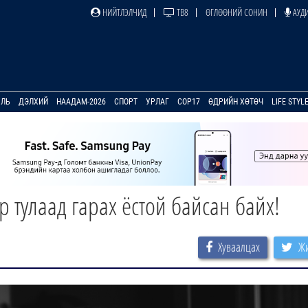
НИЙТЛЭЛЧИД
ТВ8
ӨГЛӨӨНИЙ СОНИН
АУДИ
УЛЬ
ДЭЛХИЙ
НААДАМ-2026
СПОРТ
УРЛАГ
COP17
ӨДРИЙН ХӨТӨЧ
LIFE STYL
р тулаад гарах ёстой байсан байх!
Хуваалцах
Жи