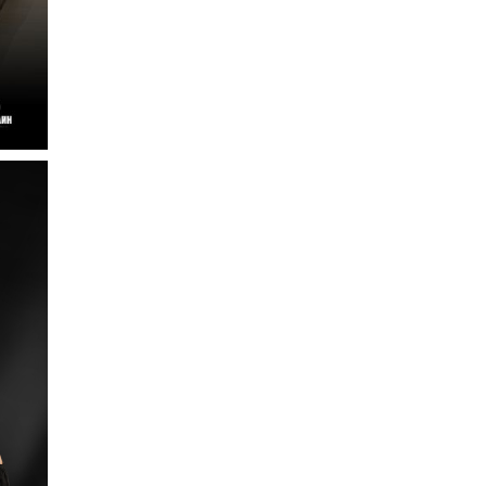
Долоодугаар сард 709,503
зөрчил бүртгэгджээ
0 |
2026-08-07
Худалдаа, үйлчилгээ
эрхлэхэд шаарддаг
давхардсан бүртгэлийг
хүчингүй б…
0 |
2026-08-07
Хилчин байлдагч галын
аюулаас нэг өрх айлыг
урьдчилан сэргийлж,
аварчэ…
0 |
2026-08-07
Буянт суманд алга болсон 10
настай охиныг эрэн хайх
ажиллагаа үргэлжил…
0 |
2026-08-07
ОБЕГ | Бүх сумд цас,
шуурганы үед зам нээх
зориулалтын техниктэй