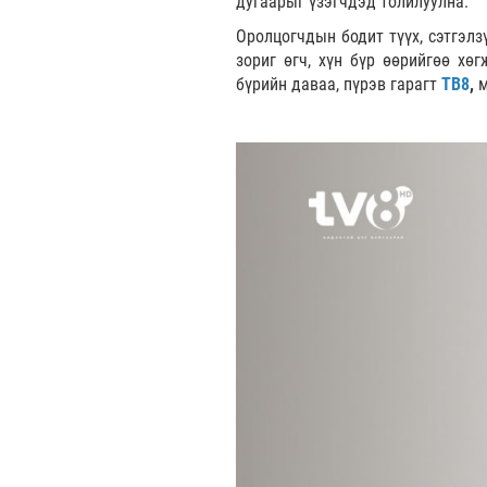
дугаарыг үзэгчдэд толилуулна.
Оролцогчдын бодит түүх, сэтгэл
зориг өгч, хүн бүр өөрийгөө хө
бүрийн даваа, пүрэв гарагт
ТВ8
,
м