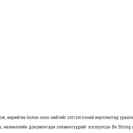
ож, өөрийгөө болон олон нийтийг сэтгэлгээний өөрчлөлтөд уриал
н, нөлөөллийн документари элементүүдийг хослуулсан Be Strong 