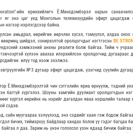
poration"-ийн ерөнхийлөгч Ё.Мөнхдэмбэрэл нарын санаачи
г яг энэ цаг үед Монголын телевизүүдийн эфирт цацагдаж 
ын нэгээр нэрлэгдсээр байна.
туулсан амьдрал, өөрийгөө өөрчлөх хүсэл, тэмүүлэл, алдаа оноо 
 өвөрмөц шийдэл, сонирхолтой оролцогчдыг нэгтгэсэн
BE STRO
үндэсний хэмжээний анхны реалити болж байгаа. Тийм ч учраа
 тэвчээртэй хүлээн авахаа илэрхийлсэн оролцогчид дугаараас д
өрсдийгөө илүү тод нээж эхэлжээ.
нэвтрүүлгийн №3 дугаар эфирт цацагдаж, үзэгчид сүүлийн дугаа
тор Ё.Мөнхдэмбэрэлтэй чин сэтгэлийн яриа өрнүүлж, тэдний үнэ
эн баггүй хүргэлээ. Шоуны хамгийн дуулиант оролцогчдын нэг
нөөг хүртэл өөрийнх нь нэрийг дагалдан яваа нэршлийн талаар 
той сэдэв.
эд, сайн муугаараа хэлүүлээд, энэ сэдвийг хаая гэж бодож байга
эгдэл бичих, тиймэрхүү байдлаар хандах болов уу гэдэг багцаа б
л байгаа л даа. Зарим нь үнэн голоосоо үзэн ядаад бичиж байгаа