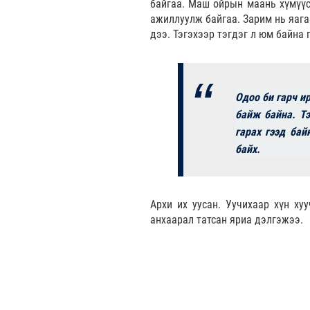
байгаа. Маш ойрын маань хүмүүс,
ажиллуулж байгаа. Зарим нь яага
дээ. Тэгэхээр тэгдэг л юм байна 
Одоо би гарч и
байж байна. Тэ
гарах гээд бай
байх.
Архи их уусан. Уучихаар хүн х
анхаарал татсан яриа дэлгэжээ.