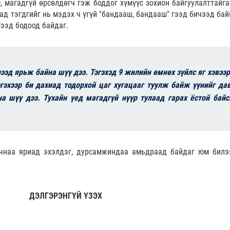
 магадгүй өрсөлдөгч гэж боддог хүмүүс зохион байгуулалттайга
ад тэгдгийг нь мэдэх ч үгүй "бандааш, бандааш" гээд бичээд бай
гээд бодоод байдаг.
рээд ярьж байна шүү дээ. Тэгэхэд 9 жилийн өмнөх зүйлс яг хэвээр
гэхээр би дахиад тодорхой цаг хугацааг туулж байж үүнийг да
на шүү дээ. Тухайн үед магадгүй нүүр тулаад гарах ёстой байс
уучнаа яриад эхэлдэг, дурсамжиндаа амьдраад байдаг юм билэ
ДЭЛГЭРЭНГҮЙ ҮЗЭХ