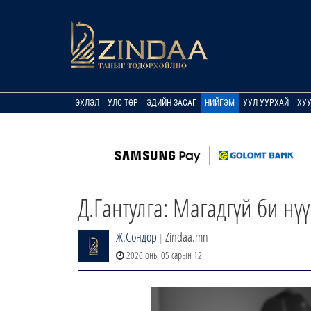
ЭХЛЭЛ
УЛС ТӨР
ЭДИЙН ЗАСАГ
НИЙГЭМ
УУЛ УУРХАЙ
ХУ
Д.Гантулга: Магадгүй би нүү
Ж.Сондор
Zindaa.mn
|
2026 оны 05 сарын 12