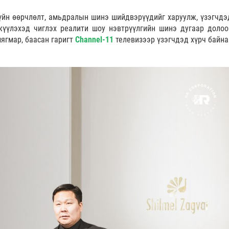
зүйн өөрчлөлт, амьдралын шинэ шийдвэрүүдийг харуулж, үзэгчдэ
гжүүлэхэд чиглэх реалити шоу нэвтрүүлгийн шинэ дугаар долоо
ягмар, баасан гаригт
Channel-11
телевизээр үзэгчдэд хүрч байна