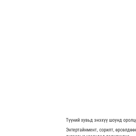
Түүний хувьд энэхүү шоунд оролц
Энтертайнмент, сорилт, өрсөлдөө