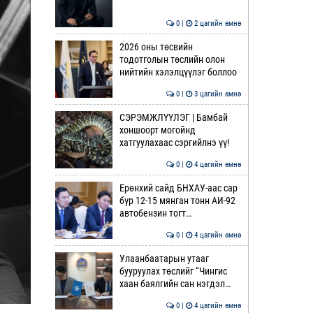
0 |
2 цагийн өмнө
2026 оны төсвийн
тодотголын төслийн олон
нийтийн хэлэлцүүлэг боллоо
0 |
3 цагийн өмнө
СЭРЭМЖЛҮҮЛЭГ | Бамбай
хоншоорт могойнд
хатгуулахаас сэргийлнэ үү!
0 |
4 цагийн өмнө
Ерөнхий сайд БНХАУ-аас сар
бүр 12-15 мянган тонн АИ-92
автобензин тогт…
0 |
4 цагийн өмнө
Улаанбаатарын утааг
бууруулах төслийг “Чингис
хаан баялгийн сан нэгдэл…
0 |
4 цагийн өмнө