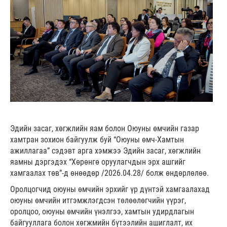
Эдийн засаг, хөгжлийн яам болон Оюуны өмчийн газар
хамтран зохион байгуулж буй “Оюуны өмч-Хамтын
ажиллагаа” сэдэвт арга хэмжээ Эдийн засаг, хөгжлийн
яамны дэргэдэх “Хөрөнгө оруулагчдын эрх ашгийг
хамгаалах төв”-д өнөөдөр /2026.04.28/ болж өндөрлөлөө.
Оролцогчид оюуны өмчийн эрхийг үр дүнтэй хамгаалахад
оюуны өмчийн итгэмжлэгдсэн төлөөлөгчийн үүрэг,
оролцоо, оюуны өмчийн үнэлгээ, хамтын удирдлагын
байгууллага болон хөгжмийн бүтээлийн ашиглалт, их