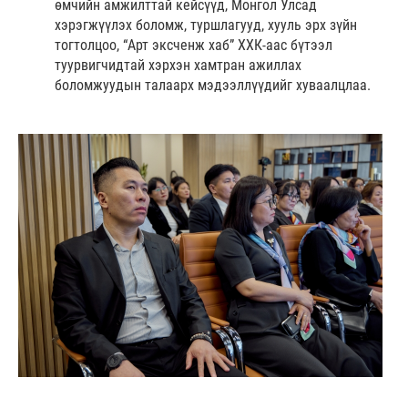
өмчийн амжилттай кейсүүд, Монгол Улсад
хэрэгжүүлэх боломж, туршлагууд, хууль эрх зүйн
тогтолцоо, “Арт эксченж хаб” ХХК-аас бүтээл
туурвигчидтай хэрхэн хамтран ажиллах
боломжуудын талаарх мэдээллүүдийг хуваалцлаа.