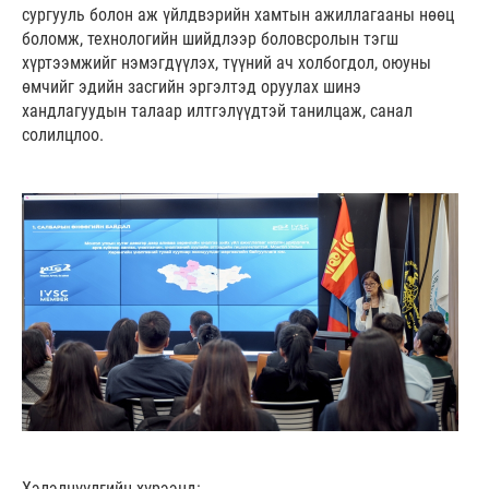
сургууль болон аж үйлдвэрийн хамтын ажиллагааны нөөц
боломж, технологийн шийдлээр боловсролын тэгш
хүртээмжийг нэмэгдүүлэх, түүний ач холбогдол, оюуны
өмчийг эдийн засгийн эргэлтэд оруулах шинэ
хандлагуудын талаар илтгэлүүдтэй танилцаж, санал
солилцлоо.
Хэлэлцүүлгийн хүрээнд: