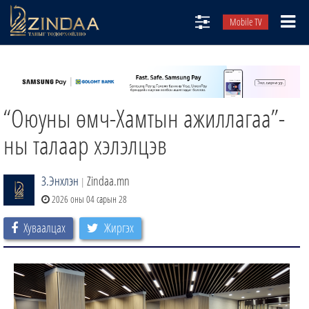
Mobile TV
НИЙТЛЭЛЧИД
ТВ8
“Оюуны өмч-Хамтын ажиллагаа”-
ӨГЛӨӨНИЙ СОНИН
АУДИО ЗОХИОЛ
ны талаар хэлэлцэв
ЗИНДАА СЭТГҮҮЛ
З.Энхлэн
Zindaa.mn
|
2026 оны 04 сарын 28
Хуваалцах
Жиргэх