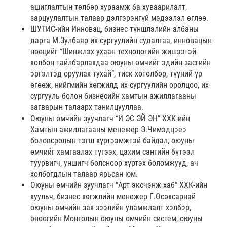
ашиглалтын төлбөр хураамж ба хуваарилалт,
зарцуулалтын талаар дэлгэрэнгүй мэдээлэл өглөө.
ШУТИС-ийн Инновац, бизнес түншлэлийн албаны
дарга М.Зулбаяр их сургуулийн судалгаа, инновацын
нөөцийг “Шинжлэх ухаан технологийн жишээтэй
холбон тайлбарлахдаа оюуны өмчийг эдийн засгийн
эргэлтэд оруулах тухай”, тиск хөтөлбөр, түүний үр
өгөөж, нийгмийн хөгжилд их сургуулийн оролцоо, их
сургууль болон бизнесийн хамтын ажиллагааны
загварын талаарх танилцууллаа.
Оюуны өмчийн зуучлагч “И ЭС ЭЙ ЭН” ХХК-ийн
Хамтын ажиллагааны менежер Э.Чимэдцэеэ
боловсролын тэгш хүртээмжтэй байдал, оюуны
өмчийг хамгаалах түгээх, цахим сангийн бүтээл
туурвигч, уншигч болсноор хүртэх боломжууд, ач
холбогдлын талаар ярьсан юм.
Оюуны өмчийн зуучлагч “Арт эксчэнж хаб” ХХК-ийн
хуульч, бизнес хөгжлийн менежер Г.Өсөхсарнай
оюуны өмчийн зах зээлийн уламжлалт хэлбэр,
өнөөгийн Монголын оюуны өмчийн систем, оюуны