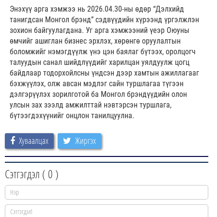
Энэхүү арга хэмжээ нь 2026.04.30-ны өдөр “Дэлхийд
танигдсан Монгол брэнд” сэдвүүдийн хүрээнд үргэлжлэн
зохион байгуулагдана. Уг арга хэмжээний үеэр Оюуны
өмчийг ашиглан бизнес эрхлэх, хөрөнгө оруулалтын
боломжийг нэмэгдүүлж үнэ цэн баялаг бүтээх, оролцогч
талуудын санал шийдлүүдийг харилцан уялдуулж цогц
байдлаар тодорхойлсны үндсэн дээр хамтын ажиллагааг
бэхжүүлэх, олж авсан мэдлэг сайн туршлагаа түгээн
дэлгэрүүлэх зорилготой ба Монгол брэндүүдийн олон
улсын зах зээлд амжилттай нэвтэрсэн туршлага,
бүтээгдэхүүнийг онцлон танилцуулна.
Хуваалцах
Жиргэх
Сэтгэгдэл (
0
)