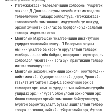
Итгэмжлэгдсэн төлөөлөгчдийн холбооны гүйцэтгэх
захирал Д.Дөлгөөн оюуны өмчийн итгэмжлэгдсэн
төлөөлөгчийн талаарх ойлголтууд, итгэмжлэгдсэн
төлөөлөгчийн хамгаалалт, мэдүүлгийн үе шатууд,
эрхийг хүчинтэй байлгах ба портфолио удирдлагын
талаарх мэдээлэл өгөв.
Монголын Мэргэшсэн Үнэлгээчдийн институтийн
удирдах зөвлөлийн гишүүн П.Болормаа оюуны
өмчийн үнэлгээ ба хөрөнгө оруулалтын талаарх
салбарын өнөөгийн байдал, шаардлага хэрэгцээ, ач
холбогдол, үнэлгээний арга зүй, практикийн талаар
илтгэл хэлэлцүүллээ.
Монголын зохиолч, хөгжмийн зохиолч, нийтлэгчдийн
нийгэмлэгийн Удирдах зөвлөлийн дарга, Урлагийн
гавьяат зүтгэлтэн Т.Сэр-Од зохиогчийн эрх ба
хамаарах эрх, хамтын удирдлагын нийгэмлэгүүдийн
удирдах эрх, чиг үүрэг, олон улсын зохиогчийн эрх
болон хамаарах эрхийг хамгаалах байгууллагууд,
бүртгэн баримтжуулалт, бүтээл ашиглалтын төлбөр
тооцох аргачлал, нийтийн гүйцэтгэлийн эрх, бүтээл