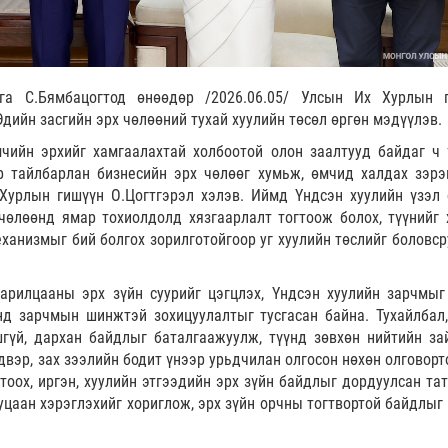
а С.Бямбацогтод өнөөдөр /2026.06.05/ Улсын Их Хурлын 
Эдийн засгийн эрх чөлөөний тухай хуулийн төсөл өргөн мэдүүлэв.
чийн эрхийг хамгаалахтай холбоотой олон заалтууд байдаг ч 
р тайлбарлан бизнесийн эрх чөлөөг хумьж, өмчид халдах зэрэ
Хурлын гишүүн О.Цогтгэрэл хэлэв. Иймд Үндсэн хуулийн үзэл 
 чөлөөнд ямар тохиолдолд хязгаарлалт тогтоож болох, түүнийг 
ханизмыг бий болгох зорилготойгоор уг хуулийн төслийг боловср
арилцааны эрх зүйн суурийг цэгцлэх, Үндсэн хуулийн зарчмыг
нд зарчмын шинжтэй зохицуулалтыг тусгасан байна. Тухайлбал,
гүй, дархан байдлыг баталгаажуулж, түүнд зөвхөн нийтийн за
двэр, зах зээлийн бодит үнээр урьдчилан олгосон нөхөн олговорт
оох, иргэн, хуулийн этгээдийн эрх зүйн байдлыг дордуулсан та
уцаан хэрэглэхийг хориглож, эрх зүйн орчны тогтвортой байдлыг 