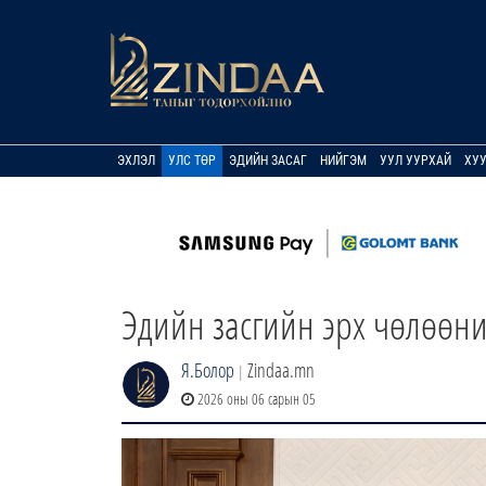
ЭХЛЭЛ
УЛС ТӨР
ЭДИЙН ЗАСАГ
НИЙГЭМ
УУЛ УУРХАЙ
ХУ
Эдийн засгийн эрх чөлөөни
Я.Болор
Zindaa.mn
|
2026 оны 06 сарын 05