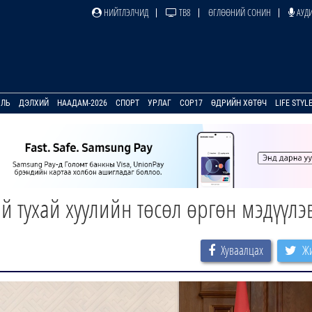
НИЙТЛЭЛЧИД
ТВ8
ӨГЛӨӨНИЙ СОНИН
АУДИ
УЛЬ
ДЭЛХИЙ
НААДАМ-2026
СПОРТ
УРЛАГ
COP17
ӨДРИЙН ХӨТӨЧ
LIFE STYL
й тухай хуулийн төсөл өргөн мэдүүлэ
Хуваалцах
Жи