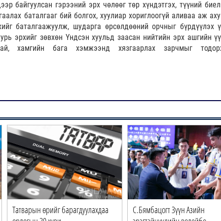
эр байгуулсан гэрээний эрх чөлөөг төр хүндэтгэх, түүний биел
гаалах баталгааг бий болгох, хуулиар хориглоогүй аливаа аж аху
хийг баталгаажуулж, шударга өрсөлдөөний орчныг бүрдүүлэх ү
уурь эрхийг зөвхөн Үндсэн хуульд заасан нийтийн эрх ашгийн үү
тай, хамгийн бага хэмжээнд хязгаарлах зарчмыг тодорх
Татварын өрийг барагдуулахдаа
С.Бямбацогт Зүүн Азийн
орлогын 30 хуви…
эрэгтэйчүүдийн волейбо…