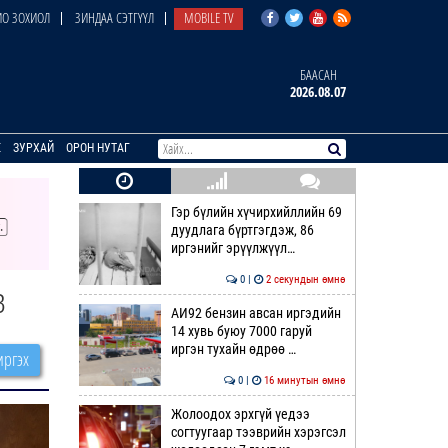
О ЗОХИОЛ
ЗИНДАА СЭТГҮҮЛ
MOBILE TV
БААСАН
2026.08.07
E
ЗУРХАЙ
ОРОН НУТАГ
Гэр бүлийн хүчирхийллийн 69
дуудлага бүртгэгдэж, 86
иргэнийг эрүүлжүүл…
0 |
2 секундын өмнө
в
АИ92 бензин авсан иргэдийн
14 хувь буюу 7000 гаруй
иргэн тухайн өдрөө …
ргэх
0 |
16 минутын өмнө
Жолоодох эрхгүй үедээ
согтуугаар тээврийн хэрэгсэл