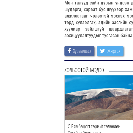
Мөн талууд сайн дурын үндсэн дэ
шударга, хараат бус шүүхээр хам
ажиллагааг чөлөөтэй эрхлэх эр
төрд хүлээлгэх, эдийн засгийн с
хуулиар зайлшгүй шаардлага
зохицуулалтуудыг тусгасан байна
Хуваалцах
Жиргэх
ХОЛБООТОЙ МЭДЭЭ
Тэмүүлэн тэргүүтэй УИХ-ын
С.Бямбацогт төрийг төлөөлөн
шүүд БНСУ-ын Үн…
Сутай хайрхны тэн…