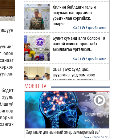
Хилчин байлдагч галын
аюулаас нэг өрх айлыг
урьдчилан сэргийлж,
аварчэ…
0 |
3 цагийн өмнө
гишүүн
Буянт суманд алга болсон 10
настай охиныг эрэн хайх
үүнийг
ажиллагаа үргэлжил…
г олон
0 |
3 цагийн өмнө
санааг
хэрхэн
ОБЕГ | Бүх сумд цас,
уулсан
шуурганы үед зам нээх
зориулалтын техниктэй
MOBILE TV
болсо…
 бодит
0 |
3 цагийн өмнө
 хууль
Өнөөдөр гурван дүүрэгт
йлшгүй
ЦАХИЛГААН ХЯЗГААРЛАНА
ойгоор
тварын
0 |
4 цагийн өмнө
хангах
Хар тамхи допаминтай ямар хамааралтай вэ?
Идэр, Тэс, Эг, Үүр голын
хөндийгөөр дуу цахилгаантай
Бусад
| 2026-08-05