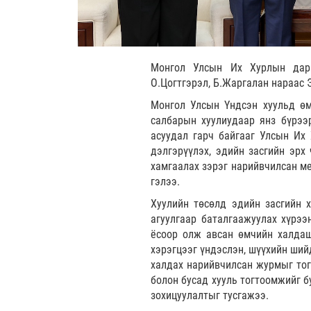
Монгол Улсын Их Хурлын дарг
О.Цогтгэрэл, Б.Жаргалан нараас 
Монгол Улсын Үндсэн хуульд өм
салбарын хуулиудаар янз бүрээ
асуудал гарч байгааг Улсын Их 
дэлгэрүүлэх, эдийн засгийн эрх
хамгаалах зэрэг нарийвчилсан ме
гэлээ.
Хуулийн төсөлд эдийн засгийн х
агуулгаар баталгаажуулах хүрээ
ёсоор олж авсан өмчийн халдаш
хэрэгцээг үндэслэн, шүүхийн ший
халдах нарийвчилсан журмыг тогт
болон бусад хууль тогтоомжийг б
зохицуулалтыг тусгажээ.