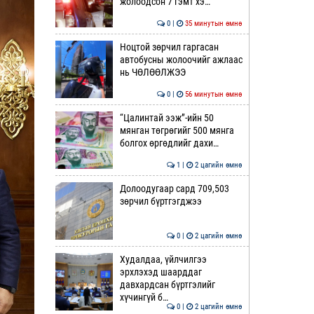
жолоодсон 7 гэмт хэ…
0 |
35 минутын өмнө
Ноцтой зөрчил гаргасан
автобусны жолоочийг ажлаас
нь ЧӨЛӨӨЛЖЭЭ
0 |
56 минутын өмнө
“Цалинтай ээж”-ийн 50
мянган төгрөгийг 500 мянга
болгох өргөдлийг дахи…
1 |
2 цагийн өмнө
Долоодугаар сард 709,503
зөрчил бүртгэгджээ
0 |
2 цагийн өмнө
Худалдаа, үйлчилгээ
эрхлэхэд шаарддаг
давхардсан бүртгэлийг
хүчингүй б…
0 |
2 цагийн өмнө