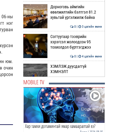
Дорноговь аймгийн
өвөлжилтийн бэлтгэл 81.2
 06-ны
хувьтай үргэлжилж байна
гт нэг
0 |
3 цагийн өмнө
гурван
Согтуугаар тээврийн
хэрэгсэл жолоодсон 95
хүрсэн
тохиолдол бүртгэгджээ
э.
0 |
4 цагийн өмнө
ин юм.
ХЭМЛЭЖ дуусдаггүй
ө очин
ХЭМНЭЛТ
цорсон
MOBILE TV
0 |
4 цагийн өмнө
НИТХ дахь МАН-ын бүлэг
хуралдлаа
0 |
4 цагийн өмнө
Хар тамхи допаминтай ямар хамааралтай вэ?
Нэгдүгээр хорооллын арын
замыг наймдугаар сарын 6-
Бусад
| 2026-08-05