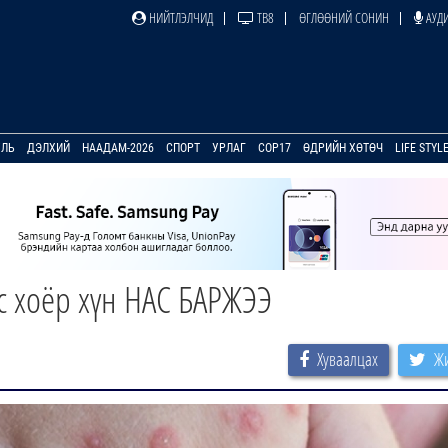
НИЙТЛЭЛЧИД
ТВ8
ӨГЛӨӨНИЙ СОНИН
АУДИ
УЛЬ
ДЭЛХИЙ
НААДАМ-2026
СПОРТ
УРЛАГ
COP17
ӨДРИЙН ХӨТӨЧ
LIFE STYL
с хоёр хүн НАС БАРЖЭЭ
Хуваалцах
Жи