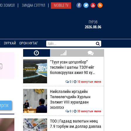
О ЗОХИОЛ
ЗИНДАА СЭТГҮҮЛ
MOBILE TV
ПҮРЭВ
2026.08.06
E
ЗУРХАЙ
ОРОН НУТАГ
“Туул усан цогцолбор”
төслийн I шатны ТЭЗҮ-ийг
боловсруулах ажил 90 ху…
0 |
10 минутын өмнө
Нийслэлийн иргэдийн
Төлөөлөгчдийн Хурлын
Ээлжит VIII хуралдаан
ргэх
эхэллээ
0 |
33 минутын өмнө
ТОО | Гадаад валютын нөөц
7.9 тэрбум ам.доллар давлаа