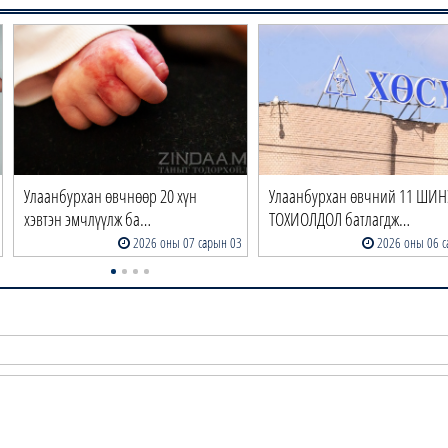
Улаанбурхан өвчнөөр 20 хүн
Улаанбурхан өвчний 11 ШИН
хэвтэн эмчлүүлж ба…
ТОХИОЛДОЛ батлагдж…
2026 оны 07 сарын 03
2026 оны 06 с