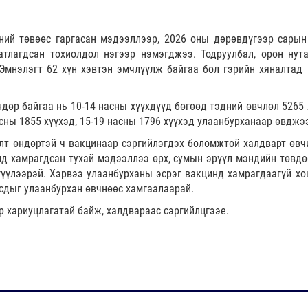
ний төвөөс гаргасан мэдээллээр, 2026 оны дөрөвдүгээр сарын
тлагдсан тохиолдол нэгээр нэмэгджээ. Тодруулбал, орон нута
Эмнэлэгт 62 хүн хэвтэн эмчлүүлж байгаа бол гэрийн хяналтад 
дөр байгаа нь 10-14 насны хүүхдүүд бөгөөд тэдний өвчлөл 5265 
асны 1855 хүүхэд, 15-19 насны 1796 хүүхэд улаанбурханаар өвджэ
лт өндөртэй ч вакцинаар сэргийлэгдэх боломжтой халдварт өвч
нд хамрагдсан тухай мэдээллээ өрх, сумын эрүүл мэндийн төвдө
гүүлээрэй. Хэрвээ улаанбурханы эсрэг вакцинд хамрагдаагүй хо
сдыг улаанбурхан өвчнөөс хамгаалаарай.
р хариуцлагатай байж, халдвараас сэргийлцгээе.