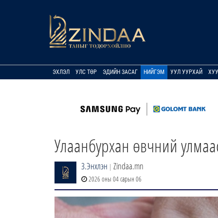
ЭХЛЭЛ
УЛС ТӨР
ЭДИЙН ЗАСАГ
НИЙГЭМ
УУЛ УУРХАЙ
ХУ
Улаанбурхан өвчний улмаа
З.Энхлэн
Zindaa.mn
|
2026 оны 04 сарын 06