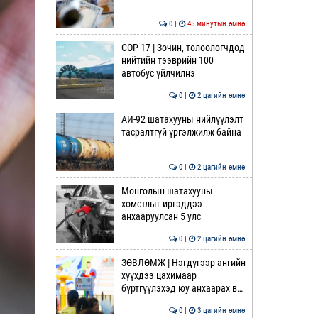
0 |
45 минутын өмнө
COP-17 | Зочин, төлөөлөгчдөд
нийтийн тээврийн 100
автобус үйлчилнэ
0 |
2 цагийн өмнө
АИ-92 шатахууны нийлүүлэлт
тасралтгүй үргэлжилж байна
0 |
2 цагийн өмнө
Монголын шатахууны
хомстлыг иргэддээ
анхааруулсан 5 улс
0 |
2 цагийн өмнө
ЗӨВЛӨМЖ | Нэгдүгээр ангийн
хүүхдээ цахимаар
бүртгүүлэхэд юу анхаарах в…
0 |
3 цагийн өмнө