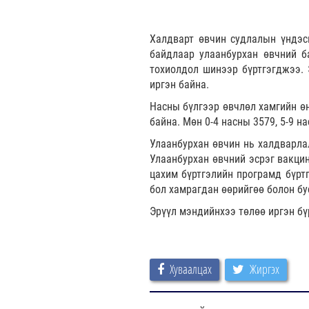
Халдварт өвчин судлалын үндэс
байдлаар улаанбурхан өвчний ба
тохиолдол шинээр бүртгэгджээ. 
иргэн байна.
Насны бүлгээр өвчлөл хамгийн өн
байна. Мөн 0-4 насны 3579, 5-9 н
Улаанбурхан өвчин нь халдварла
Улаанбурхан өвчний эсрэг вакци
цахим бүртгэлийн програмд бүрт
бол хамрагдан өөрийгөө болон бу
Эрүүл мэндийнхээ төлөө иргэн бү
Хуваалцах
Жиргэх