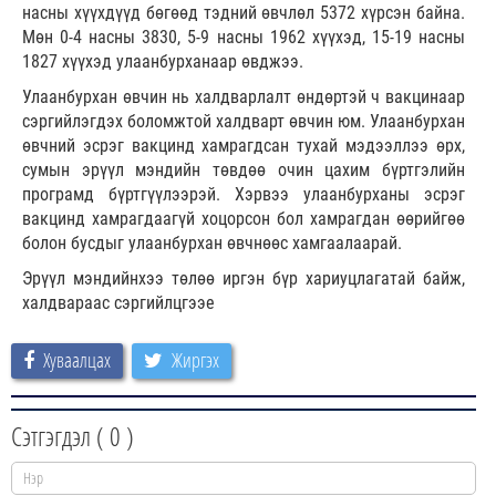
насны хүүхдүүд бөгөөд тэдний өвчлөл 5372 хүрсэн байна.
Мөн 0-4 насны 3830, 5-9 насны 1962 хүүхэд, 15-19 насны
1827 хүүхэд улаанбурханаар өвджээ.
Улаанбурхан өвчин нь халдварлалт өндөртэй ч вакцинаар
сэргийлэгдэх боломжтой халдварт өвчин юм. Улаанбурхан
өвчний эсрэг вакцинд хамрагдсан тухай мэдээллээ өрх,
сумын эрүүл мэндийн төвдөө очин цахим бүртгэлийн
програмд бүртгүүлээрэй. Хэрвээ улаанбурханы эсрэг
вакцинд хамрагдаагүй хоцорсон бол хамрагдан өөрийгөө
болон бусдыг улаанбурхан өвчнөөс хамгаалаарай.
Эрүүл мэндийнхээ төлөө иргэн бүр хариуцлагатай байж,
халдвараас сэргийлцгээе
Хуваалцах
Жиргэх
Сэтгэгдэл (
0
)