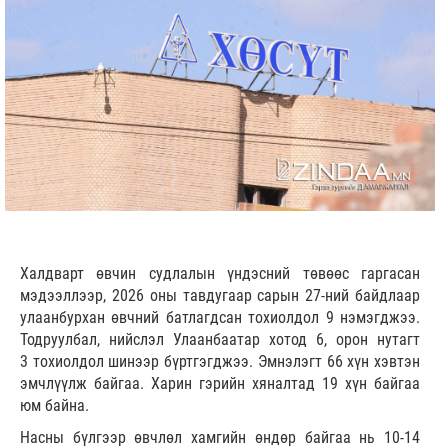
Халдварт өвчин судлалын үндэсний төвөөс гаргасан
мэдээллээр, 2026 оны тавдугаар сарын 27-ний байдлаар
улаанбурхан өвчний батлагдсан тохиолдол 9 нэмэгджээ.
Тодруулбал, нийслэл Улаанбаатар хотод 6, орон нутагт
3 тохиолдол шинээр бүртгэгджээ. Эмнэлэгт 66 хүн хэвтэн
эмчлүүлж байгаа. Харин гэрийн хяналтад 19 хүн байгаа
юм байна.
Насны бүлгээр өвчлөл хамгийн өндөр байгаа нь 10-14