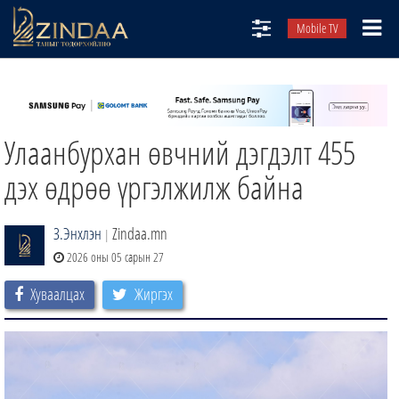
Mobile TV
НИЙТЛЭЛЧИД
ТВ8
Улаанбурхан өвчний дэгдэлт 455
ӨГЛӨӨНИЙ СОНИН
АУДИО ЗОХИОЛ
дэх өдрөө үргэлжилж байна
ЗИНДАА СЭТГҮҮЛ
З.Энхлэн
Zindaa.mn
|
2026 оны 05 сарын 27
Хуваалцах
Жиргэх