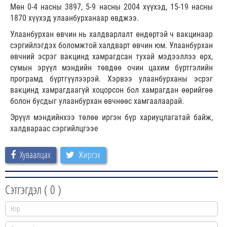
Мөн 0-4 насны 3897, 5-9 насны 2004 хүүхэд, 15-19 насны
1870 хүүхэд улаанбурханаар өвджээ.
Улаанбурхан өвчин нь халдварлалт өндөртэй ч вакцинаар
сэргийлэгдэх боломжтой халдварт өвчин юм. Улаанбурхан
өвчний эсрэг вакцинд хамрагдсан тухай мэдээллээ өрх,
сумын эрүүл мэндийн төвдөө очин цахим бүртгэлийн
програмд бүртгүүлээрэй. Хэрвээ улаанбурханы эсрэг
вакцинд хамрагдаагүй хоцорсон бол хамрагдан өөрийгөө
болон бусдыг улаанбурхан өвчнөөс хамгаалаарай.
Эрүүл мэндийнхээ төлөө иргэн бүр хариуцлагатай байж,
халдвараас сэргийлцгээе
Хуваалцах
Жиргэх
Сэтгэгдэл (
0
)