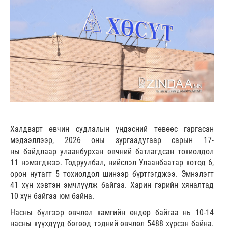
Халдварт өвчин судлалын үндэсний төвөөс гаргасан
мэдээллээр, 2026 оны зургаадугаар сарын 17-
ны байдлаар улаанбурхан өвчний батлагдсан тохиолдол
11 нэмэгджээ. Тодруулбал, нийслэл Улаанбаатар хотод 6,
орон нутагт 5 тохиолдол шинээр бүртгэгджээ. Эмнэлэгт
41 хүн хэвтэн эмчлүүлж байгаа. Харин гэрийн хяналтад
10 хүн байгаа юм байна.
Насны бүлгээр өвчлөл хамгийн өндөр байгаа нь 10-14
насны хүүхдүүд бөгөөд тэдний өвчлөл 5488 хүрсэн байна.