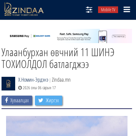
Mobile TV
НИЙТЛЭЛЧИД
ТВ8
Улаанбурхан өвчний 11 ШИНЭ
ӨГЛӨӨНИЙ СОНИН
АУДИО ЗОХИОЛ
ТОХИОЛДОЛ батлагджээ
ЗИНДАА СЭТГҮҮЛ
Х.Номин-Эрдэнэ
Zindaa.mn
|
2026 оны 06 сарын 17
Хуваалцах
Жиргэх