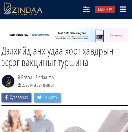
Mobile TV
НИЙТЛЭЛЧИД
ТВ8
Дэлхийд анх удаа хорт хавдрын
ӨГЛӨӨНИЙ СОНИН
АУДИО ЗОХИОЛ
эсрэг вакциныг туршина
ЗИНДАА СЭТГҮҮЛ
Я.Болор
Zindaa.mn
|
2026 оны 02 сарын 04
Хуваалцах
Жиргэх