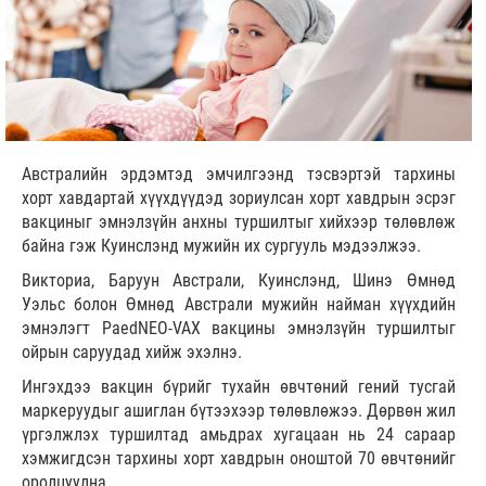
Австралийн эрдэмтэд эмчилгээнд тэсвэртэй тархины
хорт хавдартай хүүхдүүдэд зориулсан хорт хавдрын эсрэг
вакциныг эмнэлзүйн анхны туршилтыг хийхээр төлөвлөж
байна гэж Куинслэнд мужийн их сургууль мэдээлжээ.
Викториа, Баруун Австрали, Куинслэнд, Шинэ Өмнөд
Уэльс болон Өмнөд Австрали мужийн найман хүүхдийн
эмнэлэгт PaedNEO-VAX вакцины эмнэлзүйн туршилтыг
ойрын саруудад хийж эхэлнэ.
Ингэхдээ вакцин бүрийг тухайн өвчтөний гений тусгай
маркеруудыг ашиглан бүтээхээр төлөвлөжээ. Дөрвөн жил
үргэлжлэх туршилтад амьдрах хугацаан нь 24 сараар
хэмжигдсэн тархины хорт хавдрын оноштой 70 өвчтөнийг
оролцуулна.