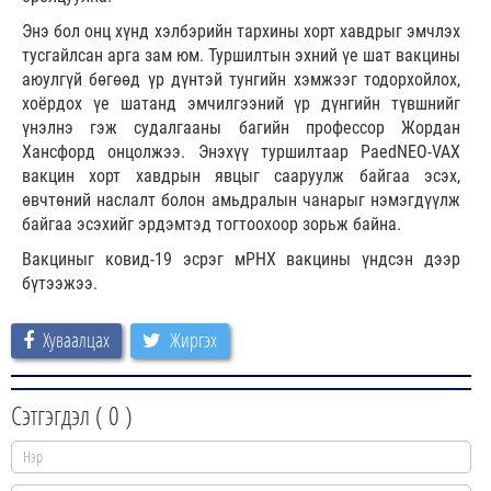
Энэ бол онц хүнд хэлбэрийн тархины хорт хавдрыг эмчлэх
тусгайлсан арга зам юм. Туршилтын эхний үе шат вакцины
аюулгүй бөгөөд үр дүнтэй тунгийн хэмжээг тодорхойлох,
хоёрдох үе шатанд эмчилгээний үр дүнгийн түвшнийг
үнэлнэ гэж судалгааны багийн профессор Жордан
Хансфорд онцолжээ. Энэхүү туршилтаар PaedNEO-VAX
вакцин хорт хавдрын явцыг сааруулж байгаа эсэх,
өвчтөний наслалт болон амьдралын чанарыг нэмэгдүүлж
байгаа эсэхийг эрдэмтэд тогтоохоор зорьж байна.
Вакциныг ковид-19 эсрэг мРНХ вакцины үндсэн дээр
бүтээжээ.
Хуваалцах
Жиргэх
Сэтгэгдэл (
0
)