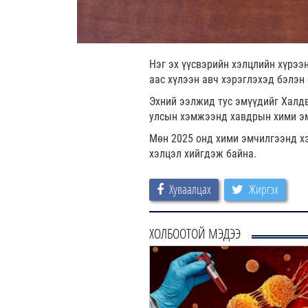
Нэг эх үүсвэрийн хэлцлийн хүрээ
аас хүлээн авч хэрэглэхэд бэлэн
Эхний ээлжид тус эмүүдийг Халд
улсын хэмжээнд хавдрын хими эм
Мөн 2025 онд хими эмчилгээнд хэ
хэлцэл хийгдэж байна.
Хуваалцах
Жиргэх
ХОЛБООТОЙ МЭДЭЭ