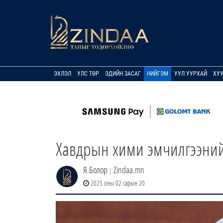
ЭХЛЭЛ
УЛС ТӨР
ЭДИЙН ЗАСАГ
НИЙГЭМ
УУЛ УУРХАЙ
ХУ
Хавдрын хими эмчилгээний 
Я.Болор
Zindaa.mn
|
2025 оны 02 сарын 20