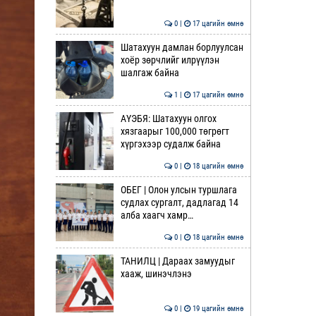
0 |
17 цагийн өмнө
Шатахуун дамлан борлуулсан
хоёр зөрчлийг илрүүлэн
шалгаж байна
1 |
17 цагийн өмнө
АҮЭБЯ: Шатахуун олгох
хязгаарыг 100,000 төгрөгт
хүргэхээр судалж байна
0 |
18 цагийн өмнө
ОБЕГ | Олон улсын туршлага
судлах сургалт, дадлагад 14
алба хаагч хамр…
0 |
18 цагийн өмнө
ТАНИЛЦ | Дараах замуудыг
хааж, шинэчлэнэ
0 |
19 цагийн өмнө