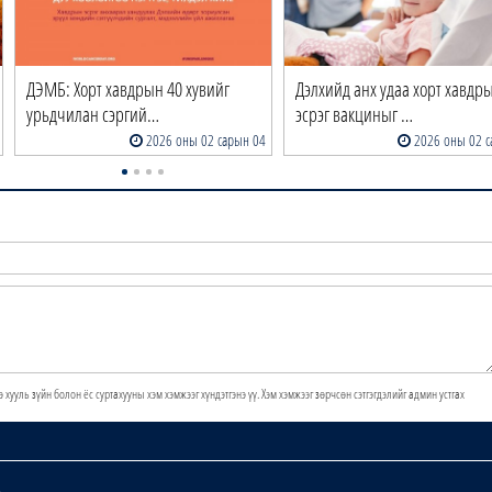
ДЭМБ: Хорт хавдрын 40 хувийг
Дэлхийд анх удаа хорт хавдр
урьдчилан сэргий…
эсрэг вакциныг …
2026 оны 02 сарын 04
2026 оны 02 с
э хууль зүйн болон ёс суртахууны хэм хэмжээг хүндэтгэнэ үү. Хэм хэмжээг зөрчсөн сэтгэгдэлийг админ устгах