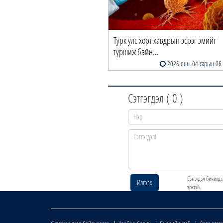
Турк улс хорт хавдрын эсрэг эмийг
туршиж байн…
2026 оны 04 сарын 06
Сэтгэгдэл (
0
)
Сэтгэгдэл бичихдэ
Илгээх
эрхтэй.