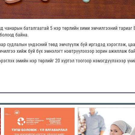
нд чанарын баталгаатай 5 нэр төрлийн хими эмчилгээний тариаг 
 болоод байна.
вар судлалын үндэсний төвд эмчлүүлж буй иргэдэд хэрэглэж, ца
чилгээ хийж буй бүх эмнэлэгт нэвтрүүлэхээр зорин ажиллаж бай
рэглэх эмийн нэр төрлийг 20 хүртэл тоогоор нэмэгдүүлэхээр үни