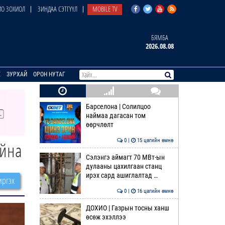
О ЗОХИОЛ
ЗИНДАА СЭТГҮҮЛ
MOBILE TV
БЯМБА
2026.08.08
E
ЗУРХАЙ
ОРОН НУТАГ
Барселона | Солилцоо
наймаа дагасан том
өөрчлөлт
0 |
15 цагийн өмнө
айна
Сэлэнгэ аймагт 70 МВт-ын
дулааны цахилгаан станц
ирэх сард ашиглалтад …
ргэх
0 |
16 цагийн өмнө
ДОХИО | Газрын тосны ханш
өсөж эхэллээ