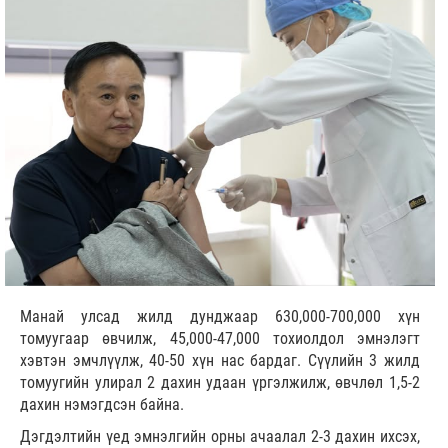
Манай улсад жилд дунджаар 630,000-700,000 хүн
томуугаар өвчилж, 45,000-47,000 тохиолдол эмнэлэгт
хэвтэн эмчлүүлж, 40-50 хүн нас бардаг. Сүүлийн 3 жилд
томуугийн улирал 2 дахин удаан үргэлжилж, өвчлөл 1,5-2
дахин нэмэгдсэн байна.
Дэгдэлтийн үед эмнэлгийн орны ачаалал 2-3 дахин ихсэх,