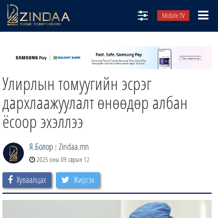
Mobile TV
НИЙТЛЭЛЧИД
ТВ8
Улирлын томуугийн эсрэг
ӨГЛӨӨНИЙ СОНИН
АУДИО ЗОХИОЛ
дархлаажуулалт өнөөдөр албан
ЗИНДАА СЭТГҮҮЛ
ёсоор эхэллээ
Я.Болор
Zindaa.mn
|
2025 оны 09 сарын 12
Хуваалцах
Жиргэх