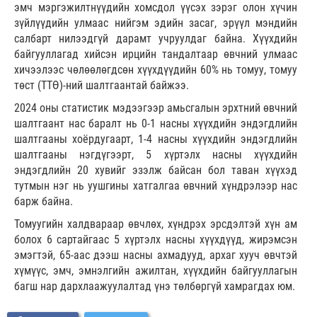
эмч мэргэжилтнүүдийн хомсдол үүсэх зэрэг олон хүчин
зүйлүүдийн улмаас нийгэм эдийн засаг, эрүүл мэндийн
салбарт нилээдгүй дарамт учруулдаг байна. Хүүхдийн
байгууллагад хийсэн ирцийн тандалтаар өвчний улмаас
хичээлээс чөлөөлөгдсөн хүүхдүүдийн 60% нь томуу, томуу
төст (ТТӨ)-ний шалтгаантай байжээ.
2024 оны статистик мэдээгээр амьсгалын эрхтний өвчний
шалтгаант нас баралт нь 0-1 насны хүүхдийн эндэгдлийн
шалтгааны хоёрдугаарт, 1-4 насны хүүхдийн эндэгдлийн
шалтгааны нэгдүгээрт, 5 хүртэлх насны хүүхдийн
эндэгдлийн 20 хувийг эзэлж байсан бол таван хүүхэд
тутмын нэг нь уушгины хатгалгаа өвчний хүндрэлээр нас
барж байна.
Томуугийн халдвараар өвчлөх, хүндрэх эрсдэлтэй хүн ам
болох 6 сартайгаас 5 хүртэлх насны хүүхдүүд, жирэмсэн
эмэгтэй, 65-аас дээш насны ахмадууд, архаг хууч өвчтэй
хүмүүс, эмч, эмнэлгийн ажилтан, хүүхдийн байгууллагын
багш нар дархлаажуулалтад үнэ төлбөргүй хамрагдах юм.