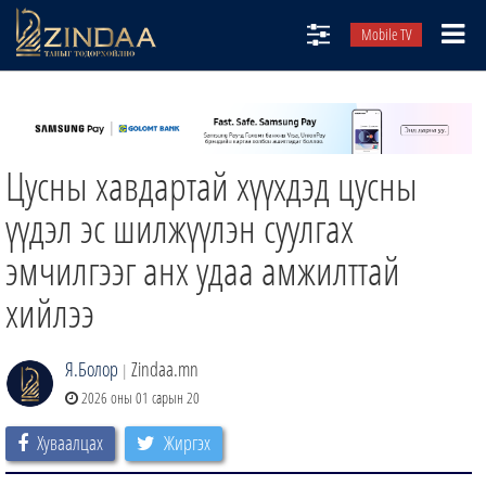
Mobile TV
НИЙТЛЭЛЧИД
ТВ8
Цусны хавдартай хүүхдэд цусны
ӨГЛӨӨНИЙ СОНИН
АУДИО ЗОХИОЛ
үүдэл эс шилжүүлэн суулгах
ЗИНДАА СЭТГҮҮЛ
эмчилгээг анх удаа амжилттай
хийлээ
Я.Болор
Zindaa.mn
|
2026 оны 01 сарын 20
Хуваалцах
Жиргэх