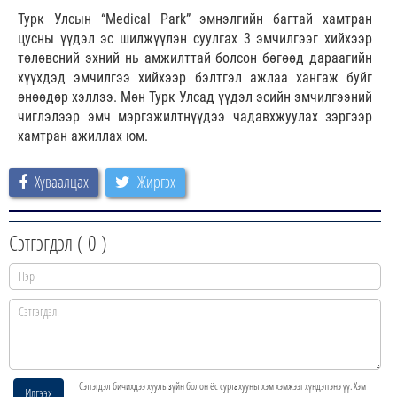
Турк Улсын “Medical Park” эмнэлгийн багтай хамтран
цусны үүдэл эс шилжүүлэн суулгах 3 эмчилгээг хийхээр
төлөвсний эхний нь амжилттай болсон бөгөөд дараагийн
хүүхдэд эмчилгээ хийхээр бэлтгэл ажлаа хангаж буйг
өнөөдөр хэллээ. Мөн Турк Улсад үүдэл эсийн эмчилгээний
чиглэлээр эмч мэргэжилтнүүдээ чадавхжуулах зэргээр
хамтран ажиллах юм.
Хуваалцах
Жиргэх
Сэтгэгдэл (
0
)
Сэтгэгдэл бичихдээ хууль зүйн болон ёс суртахууны хэм хэмжээг хүндэтгэнэ үү. Хэм
Илгээх