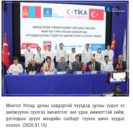
Монгол Улсад цусны хавдартай хүүхдэд цусны үүдэл эс
шилжүүлэн суулгах эмчилгээг анх удаа амжилттай хийж,
дотоодын эрүүл мэндийн салбарт түүхэн шинэ хуудас
нээлээ. (2026.01.16)