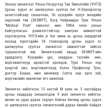
Энэхүү эмчилгээг Улсын Нэгдүгээр Төв Эмнэлгийн (УНТЭ)
Цусны үүдэл эс шилжүүлэн суулгах баг Н.Оюундэлгэр
ахлагчтайгаар санаачлан, Эх хүүхдийн эрүүл мэндийн
үндэсний төв (ЭХЭМҮТ), Бүгд Найрамдах Турк Улсын
“Medical Park” эмнэлэг, мөн ТИКА олон улсын
байгууллагын дэмжлэгтэйгээр хамтран амжилттай
хэрэгжүүлэв. УНТЭ-ийн уг баг өмнө нь цусны хавдартай
насанд хүрэгчдийн 36 тохиолдолд цусны үүдэл эс
шилжүүлэн суулгах эмчилгээг амжилттай хийсэн
туршлагатай юм. Эмчилгээний явцад ЭХЭМҮТ-ийн
удирдлага, Хүүхдийн цус, хавдрын тасгийн эмч,
мэргэжилтнүүд идэвхтэй оролцож, Турк Улсын нэр
хүндтэй эмч, мэргэжилтнүүд болох Профессор Тунч,
доктор Башак, мөн менежер Сапта нар арга зүй,
мэргэжлийн зөвлөгөөг өгч ажиллав.
Эмчилгээ хийлгэсэн 15 настай М охин нь 5 настайдаа
цусны хавдраар оношлогдож 9 жил эмчилгээ хийлгэн,
өвчин нь удаа дараа сэдэрч байсан бөгөөд цусны үүдэл
эс шилжүүлэн суулгах эмчилгээний дараа биеийн байдал