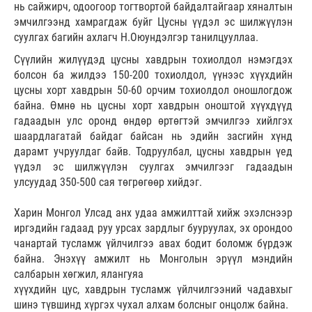
нь сайжирч, одоогоор тогтвортой байдалтайгаар хяналтын
эмчилгээнд хамрагдаж буйг Цусны үүдэл эс шилжүүлэн
суулгах багийн ахлагч Н.Оюундэлгэр танилцууллаа.
Сүүлийн жилүүдэд цусны хавдрын тохиолдол нэмэгдэх
болсон ба жилдээ 150-200 тохиолдол, үүнээс хүүхдийн
цусны хорт хавдрын 50-60 орчим тохиолдол оношлогдож
байна. Өмнө нь цусны хорт хавдрын оноштой хүүхдүүд
гадаадын улс оронд өндөр өртөгтэй эмчилгээ хийлгэх
шаардлагатай байдаг байсан нь эдийн засгийн хүнд
дарамт учруулдаг байв. Тодруулбал, цусны хавдрын үед
үүдэл эс шилжүүлэн суулгах эмчилгээг гадаадын
улсуудад 350-500 сая төгрөгөөр хийдэг.
Харин Монгол Улсад анх удаа амжилттай хийж эхэлснээр
иргэдийн гадаад руу урсах зардлыг бууруулах, эх орондоо
чанартай тусламж үйлчилгээ авах бодит боломж бүрдэж
байна. Энэхүү амжилт нь Монголын эрүүл мэндийн
салбарын хөгжил, ялангуяа
хүүхдийн цус, хавдрын тусламж үйлчилгээний чадавхыг
шинэ түвшинд хүргэх чухал алхам болсныг онцолж байна.