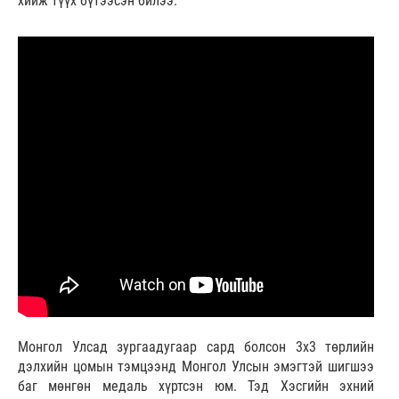
хийж түүх бүтээсэн билээ.
Монгол Улсад зургаадугаар сард болсон 3х3 төрлийн
дэлхийн цомын тэмцээнд Монгол Улсын эмэгтэй шигшээ
баг мөнгөн медаль хүртсэн юм. Тэд Хэсгийн эхний