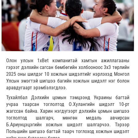
Олон улсын 1xBet компанитай хамтын ажиллагааны
гэрээт дэлхийн сагсан бөмбөгийн холбооноос 3х3 төрлийн
2025 оны шилдэг 10 хожлын шидэлтийг нэрлэхэд Монгол
Улсын эмэгтэй шигшээ багийн хожлын шидэлт нэг болон
аравдугаарт эрэмбэлэгдлээ.
Тухайлбал Дэлхийн цомын тэмцээнд Украины багтай
учраа таарсан тоглолтод О.Хулангийн шидэлт 10-рт
жагссан байна. Харин нэгдүгээрт дэлхийн цомын шигшээ
тоглолтод шалгарч, мөнгөн медаль авчирсан
Б.Ариунцэцэгийн хожлын шидэлт шалгарчээ. Тэрээр
Польшийн шигшээ багтай таарч тоглоход хожлын шидэлт