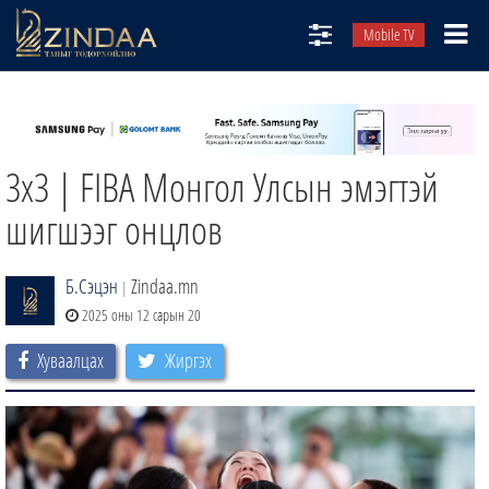
Mobile TV
НИЙТЛЭЛЧИД
ТВ8
3x3 | FIBA Монгол Улсын эмэгтэй
ӨГЛӨӨНИЙ СОНИН
АУДИО ЗОХИОЛ
шигшээг онцлов
ЗИНДАА СЭТГҮҮЛ
Б.Сэцэн
Zindaa.mn
|
2025 оны 12 сарын 20
Хуваалцах
Жиргэх