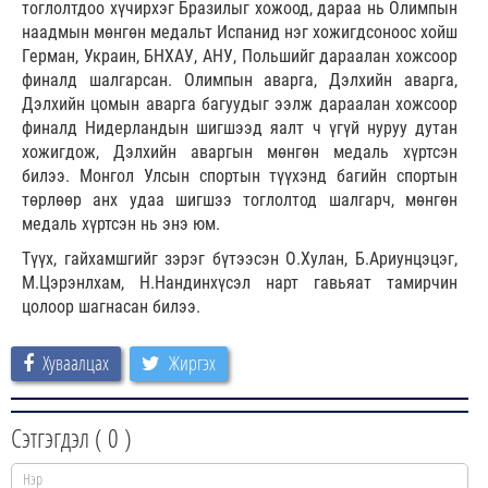
тоглолтдоо хүчирхэг Бразилыг хожоод, дараа нь Олимпын
наадмын мөнгөн медальт Испанид нэг хожигдсоноос хойш
Герман, Украин, БНХАУ, АНУ, Польшийг дараалан хожсоор
финалд шалгарсан. Олимпын аварга, Дэлхийн аварга,
Дэлхийн цомын аварга багуудыг ээлж дараалан хожсоор
финалд Нидерландын шигшээд яалт ч үгүй нуруу дутан
хожигдож, Дэлхийн аваргын мөнгөн медаль хүртсэн
билээ. Монгол Улсын спортын түүхэнд багийн спортын
төрлөөр анх удаа шигшээ тоглолтод шалгарч, мөнгөн
медаль хүртсэн нь энэ юм.
Түүх, гайхамшгийг зэрэг бүтээсэн О.Хулан, Б.Ариунцэцэг,
М.Цэрэнлхам, Н.Нандинхүсэл нарт гавьяат тамирчин
цолоор шагнасан билээ.
Хуваалцах
Жиргэх
Сэтгэгдэл (
0
)