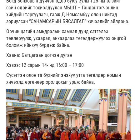
Богд Зонховын дүйчэн өдөр буюу Зулын 25-ны өлзийт
сайн өдрийг тохиолдуулан МБШТ – Гандантэгчэнлин
хийдийн тэргүүлэгч, гавж Д.Нямсамбуу олон нийтэд
зориулсан “САНАМСАРЫН БЯСАЛГАЛ” хичээлийг айлдана.
Орчин цагийн амьдралын хэмнэл дунд сэтгэлээ
төвлөрүүлж, ухаарал, анхаарлаа төгөлдөржүүлэх онцгой
боломж ийнхүү бүрдэж байна.
Хаана: Батцагаан цогчэн дуган
Хэзээ: 12 сарын 14- нд 16:00 – 17:00
Сүсэгтэн олон та бүхнийг энэхүү утга төгөлдөр номын
хичээлд өргөнөөр оролцохыг урьж байна.