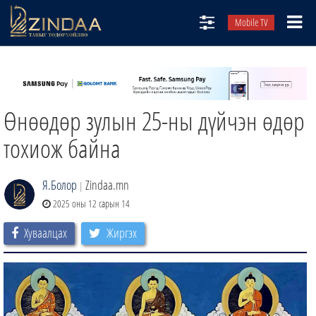
Mobile TV
НИЙТЛЭЛЧИД
ТВ8
Өнөөдөр зулын 25-ны дүйчэн өдөр
ӨГЛӨӨНИЙ СОНИН
АУДИО ЗОХИОЛ
тохиож байна
ЗИНДАА СЭТГҮҮЛ
Я.Болор
Zindaa.mn
|
2025 оны 12 сарын 14
Хуваалцах
Жиргэх