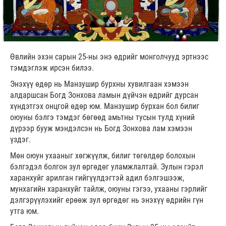
Өвлийн эхэн сарын 25-ны энэ өдрийг монголчууд эртнээс
тэмдэглэж ирсэн билээ.
Энэхүү өдөр нь Манзушир бурхны хувилгаан хэмээн
алдаршсан Богд Зонхова ламын дүйчэн өдрийг дурсан
хүндэтгэх онцгой өдөр юм. Манзушир бурхан бол билиг
оюуны бэлгэ тэмдэг бөгөөд амьтны тусын тулд хүний
дүрээр бууж мэндэлсэн нь Богд Зонхова лам хэмээн
үздэг.
Мөн оюун ухааныг хөгжүүлж, билиг төгөлдөр болохын
бэлгэдэл болгон зул өргөдөг уламжлалтай. Зулын гэрэл
харанхуйг арилган гийгүүлдэгтэй адил бэлгэшээж,
мунхагийн харанхуйг тайлж, оюуны гэгээ, ухааны гэрлийг
дэлгэрүүлэхийг ерөөж зул өргөдөг нь энэхүү өдрийн гүн
утга юм.