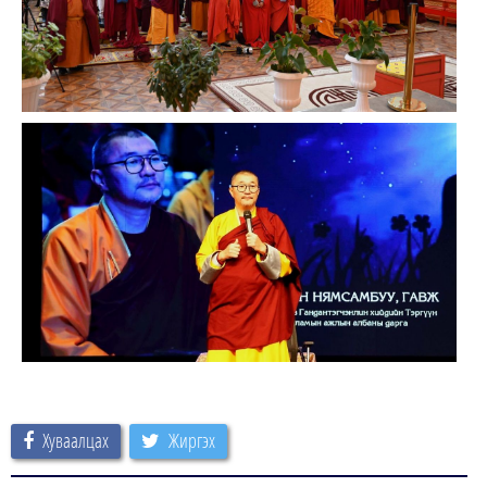
Хуваалцах
Жиргэх