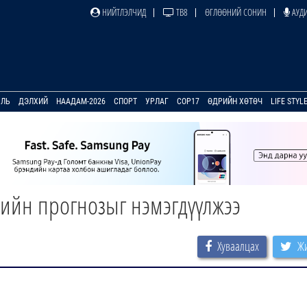
НИЙТЛЭЛЧИД
ТВ8
ӨГЛӨӨНИЙ СОНИН
АУДИ
УЛЬ
ДЭЛХИЙ
НААДАМ-2026
СПОРТ
УРЛАГ
COP17
ӨДРИЙН ХӨТӨЧ
LIFE STYL
 үнийн прогнозыг нэмэгдүүлжээ
Хуваалцах
Жи