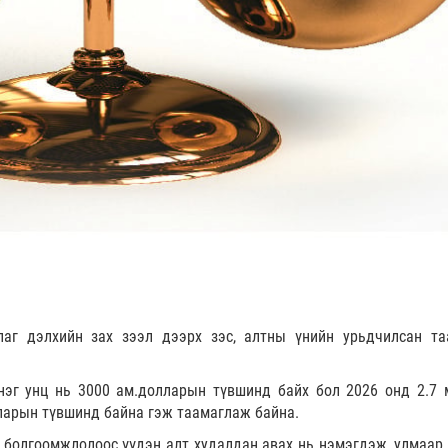
тлаг дэлхийн зах зээл дээрх зэс, алтны үнийн урьдчилсан та
нэг унц нь 3000 ам.долларын түвшинд байх бол 2026 онд 2.7 
лларын түвшинд байна гэж таамаглаж байна.
 болгоомжлолоос үүдэн алт худалдан авах нь нэмэгдэж, улмаар 