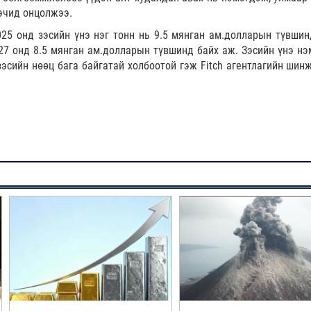
эчид онцолжээ.
025 онд зэсийн үнэ нэг тонн нь 9.5 мянган ам.долларын түвшин
27 онд 8.5 мянган ам.долларын түвшинд байх аж. Зэсийн үнэ нэ
зэсийн нөөц бага байгатай холбоотой гэж Fitch агентлагийн шин