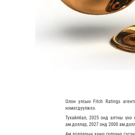
Олон улсын Fitch Ratings аген
нэмэгдүүлжээ.
Тухайлбал, 2025 онд алтны үнэ 
ам.доллар, 2027 онд 2000 ам.до
Ам.долларын ханш сулрана гэсэн