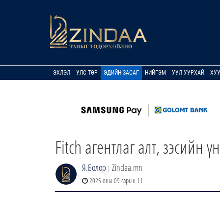
ЭХЛЭЛ
УЛС ТӨР
ЭДИЙН ЗАСАГ
НИЙГЭМ
УУЛ УУРХАЙ
ХУ
Fitch агентлаг алт, зэсийн
Я.Болор
Zindaa.mn
|
2025 оны 09 сарын 11