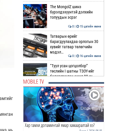
The MongolZ шинэ
бүрэлдэхүүнтэй дэлхийн
топуудын эсрэг
0 |
15 цагийн өмнө
Татварын өрийг
барагдуулахдаа орлогын 30
хувийг татвар төлөгчийн
мэдэл…
0 |
16 цагийн өмнө
“Туул усан цогцолбор”
төслийн I шатны ТЭЗҮ-ийг
боловсруулах ажил 90 ху…
MOBILE TV
0 |
16 цагийн өмнө
Нийслэлийн иргэдийн
амгийг
Төлөөлөгчдийн Хурлын
Ээлжит VIII хуралдаан
эхэллээ
мянган
0 |
16 цагийн өмнө
Хар тамхи допаминтай ямар хамааралтай вэ?
ТОО | Гадаад валютын нөөц
үнэ нь
7.9 тэрбум ам.доллар давлаа
Бусад
| 2026-08-05