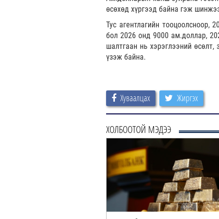
өсөхөд хүргээд байна гэж шинжэ
Тус агентлагийн тооцоолсноор, 2
бол 2026 онд 9000 ам.доллар, 20
шалтгаан нь хэрэглээний өсөлт, 
үзэж байна.
Хуваалцах
Жиргэх
ХОЛБООТОЙ МЭДЭЭ