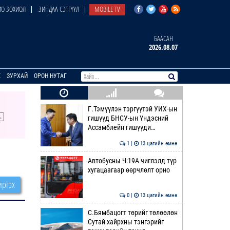
О ЗОХИОЛ
ЗИНДАА СЭТГҮҮЛ
MOBILE TV
БААСАН
2026.08.07
E
ЗУРХАЙ
ОРОН НУТАГ
Г.Тэмүүлэн тэргүүтэй УИХ-ын
гишүүд БНСУ-ын Үндэсний
Ассамблейн гишүүди…
1 |
13 цагийн өмнө
Автобусны Ч:19А чиглэлд түр
хугацаагаар өөрчлөлт орно
ргэх
0 |
13 цагийн өмнө
С.Бямбацогт төрийг төлөөлөн
Сутай хайрхны тэнгэрийг