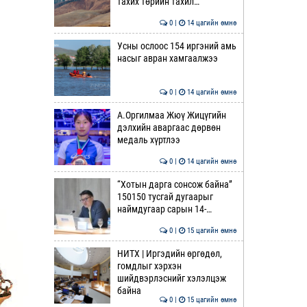
тахих төрийн тахил…
0 |
14 цагийн өмнө
Усны ослоос 154 иргэний амь
насыг авран хамгаалжээ
0 |
14 цагийн өмнө
А.Оргилмаа Жюү Жицүгийн
дэлхийн аваргаас дөрвөн
медаль хүртлээ
0 |
14 цагийн өмнө
“Хотын дарга сонсож байна”
150150 тусгай дугаарыг
наймдугаар сарын 14-…
0 |
15 цагийн өмнө
НИТХ | Иргэдийн өргөдөл,
гомдлыг хэрхэн
шийдвэрлэснийг хэлэлцэж
байна
0 |
15 цагийн өмнө