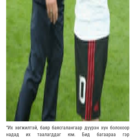
“Их хөгжилтэй, баяр баясгалангаар дүүрэн хүн болохоор
надад их таалагддаг юм. Бид багаараа гэр