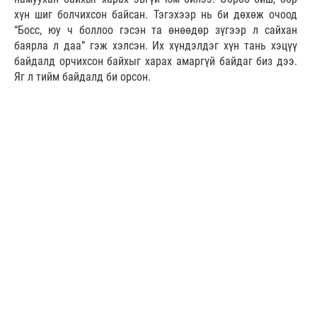
хүн шиг болчихсон байсан. Тэгэхээр нь би дөхөж очоод
“Босс, юу ч боллоо гэсэн та өнөөдөр зүгээр л сайхан
баярла л даа” гэж хэлсэн. Их хүндэлдэг хүн тань хэцүү
байдалд орчихсон байхыг харах амаргүй байдаг биз дээ.
Яг л тийм байдалд би орсон.