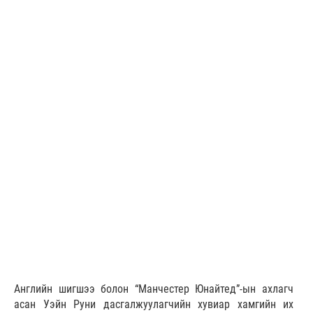
Английн шигшээ болон “Манчестер Юнайтед”-ын ахлагч
асан Уэйн Руни дасгалжуулагчийн хувиар хамгийн их