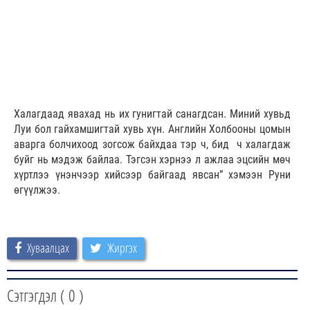
Халагдаад явахад нь их гунигтай санагдсан. Миний хувьд
Луи бол гайхамшигтай хувь хүн. Английн Холбооны цомын
аварга болчихоод зогсож байхдаа тэр ч, бид ч халагдаж
буйг нь мэдэж байлаа. Тэгсэн хэрнээ л ажлаа эцсийн мөч
хүртлээ үнэнчээр хийсээр байгаад явсан” хэмээн Руни
өгүүлжээ.
Хуваалцах
Жиргэх
Сэтгэгдэл (
0
)