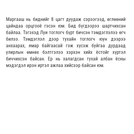
Маргааш нь биднийг 8 цагт дуудаж сэрээгээд, өглөөний
цайндаа орцгооё гэсэн юм. Бид бүгдээрээ шартчихсан
байлаа. Тэгэхэд Луи тоглогч бүрт бичсэн тэмдэглэлээ өгч
билээ. Тэмдэглэл дээр тухайн тоглогч юун дээрээ
анхаарах, ямар байгаасай гэж хүсэж буйгаа дурдаад
улирлын өмнөх бэлтгэлээ хэрхэн хийх ёстойг хүртэл
биччихсэн байсан. Ер нь халагдсан тухай албан ёсны
мэдэгдэл ирэн иртэл ажлаа хийсээр байсан юм.