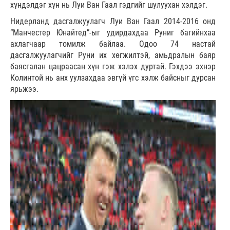
хүндэлдэг хүн нь Луи Ван Гаал гэдгийг шулуухан хэлдэг.
Нидерланд дасгалжуулагч Луи Ван Гаал 2014-2016 онд
“Манчестер Юнайтед”-ыг удирдахдаа Руниг багийнхаа
ахлагчаар томилж байлаа. Одоо 74 настай
дасгалжуулагчийг Руни их хөгжилтэй, амьдралын баяр
баясгалан цацраасан хүн гэж хэлэх дуртай. Гэхдээ эхнэр
Колинтой нь анх уулзахдаа эвгүй үгс хэлж байсныг дурсан
ярьжээ.