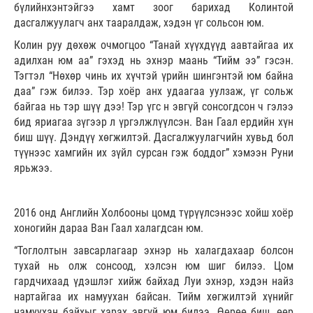
бүлийнхэнтэйгээ хамт зоог барихад Колинтой
дасгалжуулагч анх тааралдаж, хэдэн үг сольсон юм.
Колин руу дөхөж очмогцоо “Танай хүүхдүүд аавтайгаа их
адилхан юм аа” гэхэд нь эхнэр маань “Тийм ээ” гэсэн.
Тэгтэл “Нөхөр чинь их хүчтэй үрийн шингэнтэй юм байна
даа” гэж билээ. Тэр хоёр анх удаагаа уулзаж, үг сольж
байгаа нь тэр шүү дээ! Тэр үгс н эвгүй сонсогдсон ч гэлээ
бид яриагаа зүгээр л үргэлжлүүлсэн. Ван Гаал ердийн хүн
биш шүү. Дэндүү хөгжилтэй. Дасгалжуулагчийн хувьд бол
түүнээс хамгийн их зүйл сурсан гэж боддог” хэмээн Руни
ярьжээ.
2016 онд Английн Холбооны цомд түрүүлсэнээс хойш хоёр
хоногийн дараа Ван Гаал халагдсан юм.
“Тоглолтын завсарлагаар эхнэр нь халагдахаар болсон
тухай нь олж сонсоод, хэлсэн юм шиг билээ. Цом
гардчихаад үдэшлэг хийж байхад Луи эхнэр, хэдэн найз
нартайгаа их намуухан байсан. Тийм хөгжилтэй хүнийг
намуухан байхыг харах эвгүй юм билээ. Өөрөө биш, өөр