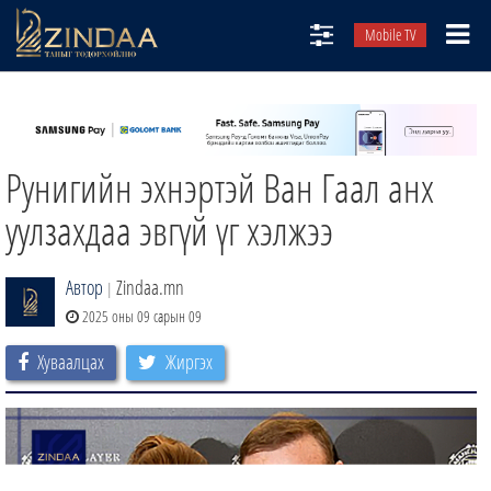
Mobile TV
НИЙТЛЭЛЧИД
ТВ8
Рунигийн эхнэртэй Ван Гаал анх
ӨГЛӨӨНИЙ СОНИН
АУДИО ЗОХИОЛ
уулзахдаа эвгүй үг хэлжээ
ЗИНДАА СЭТГҮҮЛ
Автор
Zindaa.mn
|
2025 оны 09 сарын 09
Хуваалцах
Жиргэх