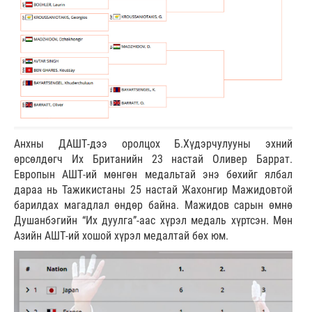
Анхны ДАШТ-дээ оролцох Б.Хүдэрчулууны эхний
өрсөлдөгч Их Британийн 23 настай Оливер Баррат.
Европын АШТ-ий мөнгөн медальтай энэ бөхийг ялбал
дараа нь Тажикистаны 25 настай Жахонгир Мажидовтой
барилдах магадлал өндөр байна. Мажидов сарын өмнө
Душанбэгийн “Их дуулга”-аас хүрэл медаль хүртсэн. Мөн
Азийн АШТ-ий хошой хүрэл медалтай бөх юм.