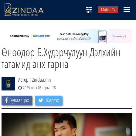
Mobile TV
НИЙТЛЭЛЧИД
ТВ8
Өнөөдөр Б.Хүдэрчулуун Дэлхийн
ӨГЛӨӨНИЙ СОНИН
АУДИО ЗОХИОЛ
татамид анх гарна
ЗИНДАА СЭТГҮҮЛ
Автор
Zindaa.mn
|
2025 оны 06 сарын 18
Хуваалцах
Жиргэх