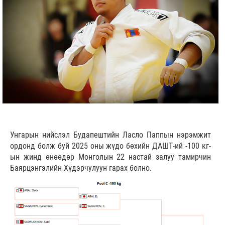
Унгарын нийслэл Будапештийн Ласло Паппын нэрэмжит
ордонд болж буй 2025 оны жүдо бөхийн ДАШТ-ий -100 кг-
ын жинд өнөөдөр Монголын 22 настай залуу тамирчин
Баярцэнгэлийн Хүдэрчулуун гарах болно.