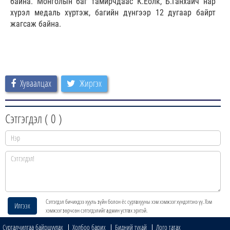
байна. Монголын баг тамирчдаас К.Ёолк, Б.Ганхайч нар
хүрэл медаль хүртэж, багийн дүнгээр 12 дугаар байрт
жагсаж байна.
Хуваалцах
Жиргэх
Сэтгэгдэл (
0
)
Сэтгэгдэл бичихдээ хууль зүйн болон ёс суртахууны хэм хэмжээг хүндэтгэнэ үү. Хэм
Илгээх
хэмжээг зөрчсөн сэтгэгдэлийг админ устгах эрхтэй.
Сурталчилгаа байршуулах
Холбоо барих
Бидний тухай
Лого татах