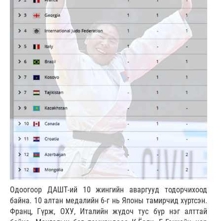
Одоогоор ДАШТ-ий 10 жингийн аваргууд тодорчихоод
байна. 10 алтан медалийн 6-г нь Японы тамирчид хүртсэн.
Франц, Гүрж, ОХУ, Италийн жүдоч тус бүр нэг алттай