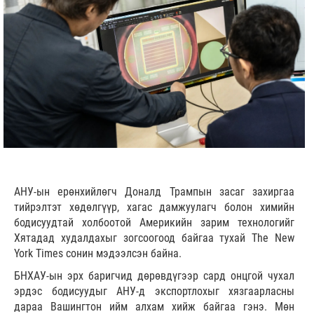
АНУ-ын ерөнхийлөгч Доналд Трампын засаг захиргаа
тийрэлтэт хөдөлгүүр, хагас дамжуулагч болон химийн
бодисуудтай холбоотой Америкийн зарим технологийг
Хятадад худалдахыг зогсоогоод байгаа тухай The New
York Times сонин мэдээлсэн байна.
БНХАУ-ын эрх баригчид дөрөвдүгээр сард онцгой чухал
эрдэс бодисуудыг АНУ-д экспортлохыг хязгаарласны
дараа Вашингтон ийм алхам хийж байгаа гэнэ. Мөн