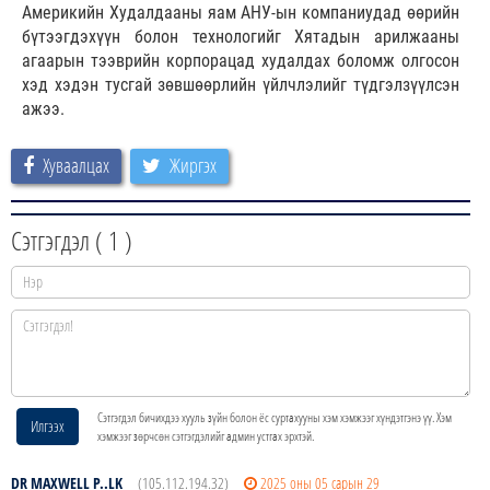
Америкийн Худалдааны яам АНУ-ын компаниудад өөрийн
бүтээгдэхүүн болон технологийг Хятадын арилжааны
агаарын тээврийн корпорацад худалдах боломж олгосон
хэд хэдэн тусгай зөвшөөрлийн үйлчлэлийг түдгэлзүүлсэн
ажээ.
Хуваалцах
Жиргэх
Сэтгэгдэл (
1
)
Сэтгэгдэл бичихдээ хууль зүйн болон ёс суртахууны хэм хэмжээг хүндэтгэнэ үү. Хэм
Илгээх
хэмжээг зөрчсөн сэтгэгдэлийг админ устгах эрхтэй.
DR MAXWELL P..LK
(105.112.194.32)
2025 оны 05 сарын 29