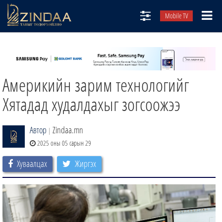
Mobile TV
НИЙТЛЭЛЧИД
ТВ8
Америкийн зарим технологийг
ӨГЛӨӨНИЙ СОНИН
АУДИО ЗОХИОЛ
Хятадад худалдахыг зогсоожээ
ЗИНДАА СЭТГҮҮЛ
Автор
Zindaa.mn
|
2025 оны 05 сарын 29
Хуваалцах
Жиргэх