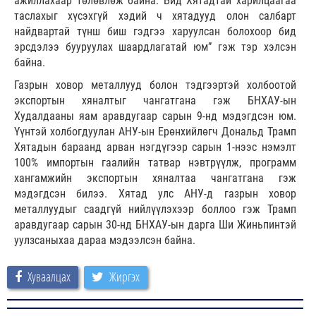
ажиллахаар төлөвлөж байна. Бид Хятадтай харилцаагаа
таслахыг хүсэхгүй хэдий ч хятадууд олон салбарт
найдвартай түнш биш гэдгээ харуулсан болохоор бид
эрсдэлээ бууруулах шаардлагатай юм” гэж тэр хэлсэн
байна.
Газрын ховор металлууд болон тэдгээртэй холбоотой
экспортын хяналтыг чангатгана гэж БНХАУ-ын
Худалдааны яам аравдугаар сарын 9-нд мэдэгдсэн юм.
Үүнтэй холбогдуулан АНУ-ын Ерөнхийлөгч Дональд Трамп
Хятадын бараанд арван нэгдүгээр сарын 1-нээс нэмэлт
100% импортын гаалийн татвар нэвтрүүлж, программ
хангамжийн экспортын хяналтаа чангатгана гэж
мэдэгдсэн билээ. Хятад улс АНУ-д газрын ховор
металлуудыг саадгүй нийлүүлэхээр боллоо гэж Трамп
аравдугаар сарын 30-нд БНХАУ-ын дарга Ши Жиньпинтэй
уулзсаныхаа дараа мэдээлсэн байна.
Хуваалцах
Жиргэх