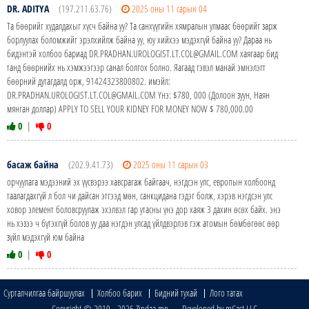
DR. ADITYA
(197.211.63.76)
2025 оны 11 сарын 04
Та бөөрийг худалдахыг хүсч байна уу? Та санхүүгийн хямралын улмаас бөөрийг зарж
борлуулах боломжийг эрэлхийлж байна уу, юу хийхээ мэдэхгүй байна уу? Дараа нь
бидэнтэй холбоо бариад DR.PRADHAN.UROLOGIST.LT.COL@GMAIL.COM хаягаар бид
танд бөөрнийх нь хэмжээгээр санал болгох болно. Яагаад гэвэл манай эмнэлэгт
бөөрний дутагдалд орж, 91424323800802. имэйл:
DR.PRADHAN.UROLOGIST.LT.COL@GMAIL.COM Yнэ: $780, 000 (Долоон зуун, Наян
мянган доллар) APPLY TO SELL YOUR KIDNEY FOR MONEY NOW $ 780,000.00
0
|
0
басаж байна
(202.9.41.73)
2025 оны 11 сарын 03
орчуулага мэдээний эх үүсвэрээ хавсрагаж байгаач, нэгдсэн улс, европын холбоонд
таалагдахгүй л бол чи дайсан этгээд мөн, санкцидана гэдэг болж, хэрэв нэгдсэн улс
ховор элемент боловсруулаж эхэлвэл гар утасны үнэ дор хаяж 3 дахин өсөх байх. энэ
нь хэзээ ч бүтэхгүй болов уу даа нэгдэн улсад үйлдвэрлэв гэж атомын бөмбөгөөс өөр
зүйл мэдэхгүй юм байна
0
|
0
Сурталчилгаа байршуулах
Холбоо барих
Бидний тухай
Лого татах
Copyright © 2010 - 2026 Zindaa.mn Developed by mCast LLC