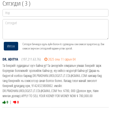
Сэтгэгдэл (
3
)
Сэтгэгдэл бичихдээ хууль зүйн болон ёс суртахууны хэм хэмжээг хүндэтгэнэ үү. Хэм
Илгээх
хэмжээг зөрчсөн сэтгэгдэлийг админ устгах эрхтэй.
DR. ADITYA
(197.211.63.76)
2025 оны 11 сарын 04
Та бөөрийг худалдахыг хүсч байна уу? Та санхүүгийн хямралын улмаас бөөрийг зарж
борлуулах боломжийг эрэлхийлж байна уу, юу хийхээ мэдэхгүй байна уу? Дараа нь
бидэнтэй холбоо бариад DR.PRADHAN.UROLOGIST.LT.COL@GMAIL.COM хаягаар бид
танд бөөрнийх нь хэмжээгээр санал болгох болно. Яагаад гэвэл манай эмнэлэгт
бөөрний дутагдалд орж, 91424323800802. имэйл:
DR.PRADHAN.UROLOGIST.LT.COL@GMAIL.COM Yнэ: $780, 000 (Долоон зуун, Наян
мянган доллар) APPLY TO SELL YOUR KIDNEY FOR MONEY NOW $ 780,000.00
0
|
0