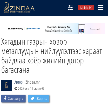
Mobile TV
НИЙТЛЭЛЧИД
ТВ8
Хятадын газрын ховор
ӨГЛӨӨНИЙ СОНИН
АУДИО ЗОХИОЛ
металлуудын нийлүүлэлтээс хараат
ЗИНДАА СЭТГҮҮЛ
байдлаа хоёр жилийн дотор
багасгана
Автор
Zindaa.mn
|
2025 оны 11 сарын 03
Хуваалцах
Жиргэх