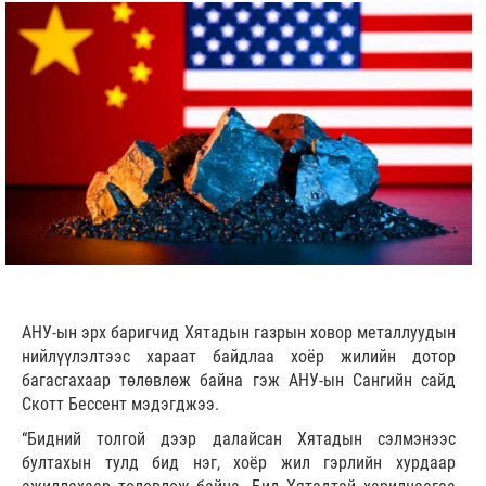
АНУ-ын эрх баригчид Хятадын газрын ховор металлуудын
нийлүүлэлтээс хараат байдлаа хоёр жилийн дотор
багасгахаар төлөвлөж байна гэж АНУ-ын Сангийн сайд
Скотт Бессент мэдэгджээ.
“Бидний толгой дээр далайсан Хятадын сэлмэнээс
бултахын тулд бид нэг, хоёр жил гэрлийн хурдаар