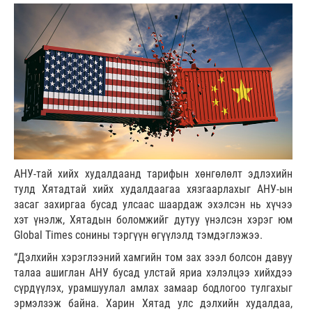
АНУ-тай хийх худалдаанд тарифын хөнгөлөлт эдлэхийн
тулд Хятадтай хийх худалдаагаа хязгаарлахыг АНУ-ын
засаг захиргаа бусад улсаас шаардаж эхэлсэн нь хүчээ
хэт үнэлж, Хятадын боломжийг дутуу үнэлсэн хэрэг юм
Global Times сонины тэргүүн өгүүлэлд тэмдэглэжээ.
“Дэлхийн хэрэглээний хамгийн том зах зээл болсон давуу
талаа ашиглан АНУ бусад улстай яриа хэлэлцээ хийхдээ
сүрдүүлэх, урамшуулал амлах замаар бодлогоо тулгахыг
эрмэлзэж байна. Харин Хятад улс дэлхийн худалдаа,