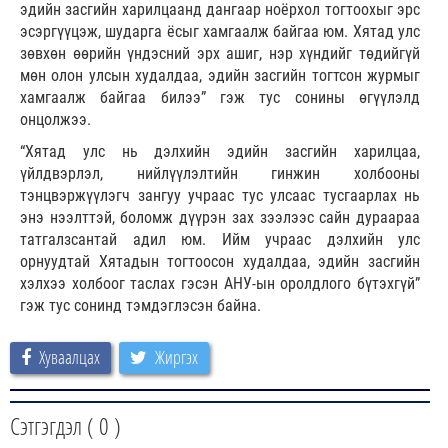
эдийн засгийн харилцаанд дангаар ноёрхол тогтоохыг эрс
эсэргүүцэж, шударга ёсыг хамгаалж байгаа юм. Хятад улс
зөвхөн өөрийн үндэсний эрх ашиг, нэр хүндийг төдийгүй
мөн олон улсын худалдаа, эдийн засгийн тогтсон журмыг
хамгаалж байгаа билээ” гэж тус сонины өгүүлэлд
онцолжээ.
“Хятад улс нь дэлхийн эдийн засгийн харилцаа,
үйлдвэрлэл, нийлүүлэлтийн гинжин холбооны
тэнцвэржүүлэгч зангуу учраас тус улсаас тусгаарлах нь
энэ нээлттэй, боломж дүүрэн зах зээлээс сайн дураараа
татгалзсантай адил юм. Ийм учраас дэлхийн улс
орнуудтай Хятадын тогтоосон худалдаа, эдийн засгийн
хэлхээ холбоог таслах гэсэн АНУ-ын оролдлого бүтэхгүй”
гэж тус сонинд тэмдэглэсэн байна.
Хуваалцах
Жиргэх
Сэтгэгдэл (
0
)