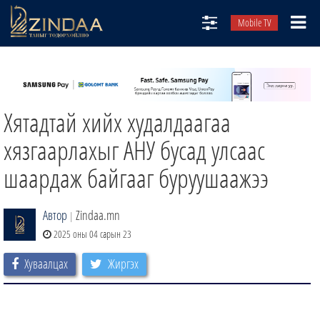
Mobile TV
НИЙТЛЭЛЧИД
ТВ8
Хятадтай хийх худалдаагаа
ӨГЛӨӨНИЙ СОНИН
АУДИО ЗОХИОЛ
хязгаарлахыг АНУ бусад улсаас
ЗИНДАА СЭТГҮҮЛ
шаардаж байгааг буруушаажээ
Автор
Zindaa.mn
|
2025 оны 04 сарын 23
Хуваалцах
Жиргэх