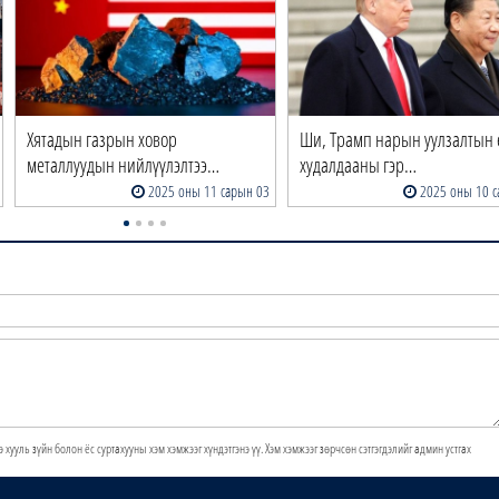
Хятадын газрын ховор
Ши, Трамп нарын уулзалтын
металлуудын нийлүүлэлтээ…
худалдааны гэр…
2025 оны 11 сарын 03
2025 оны 10 с
э хууль зүйн болон ёс суртахууны хэм хэмжээг хүндэтгэнэ үү. Хэм хэмжээг зөрчсөн сэтгэгдэлийг админ устгах