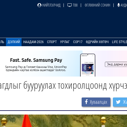
НИЙТЛЭЛЧИД
ТВ8
ӨГЛӨӨНИЙ СОНИН
АУДИ
УЛЬ
ДЭЛХИЙ
НААДАМ-2026
СПОРТ
УРЛАГ
COP17
ӨДРИЙН ХӨТӨЧ
LIFE STYL
агдлыг бууруулах тохиролцоонд хүрч
Хуваалцах
Жи