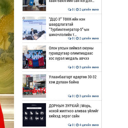
хаан баялгийн сан нэгдэл…
0 |
2 цагийн өмнө
"ДЦС-3” ТӨХК-ийн нэн
шаардлагатай
“Турбингенератор-5”-ын
шинэчлэлийн т…
0 |
2 цагийн өмнө
Олон улсын хиймэл оюуны
гуравдугаар олимпиадаас
хос хүрэл медаль авчээ
0 |
3 цагийн өмнө
Улаанбаатарт өдөртөө 30-32
хэм дулаан байна
0 |
3 цагийн өмнө
ДОРНЫН ЗУРХАЙ | Морь,
нохой жилтнээ аливаа үйлийг
хийхэд эерэг сайн
0 |
4 цагийн өмнө