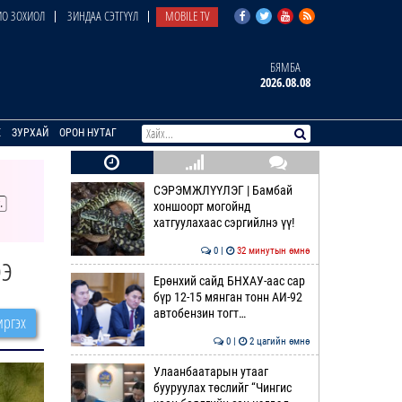
О ЗОХИОЛ
ЗИНДАА СЭТГҮҮЛ
MOBILE TV
БЯМБА
2026.08.08
E
ЗУРХАЙ
ОРОН НУТАГ
СЭРЭМЖЛҮҮЛЭГ | Бамбай
хоншоорт могойнд
хатгуулахаас сэргийлнэ үү!
0 |
32 минутын өмнө
ээ
Ерөнхий сайд БНХАУ-аас сар
бүр 12-15 мянган тонн АИ-92
автобензин тогт…
ргэх
0 |
2 цагийн өмнө
Улаанбаатарын утааг
бууруулах төслийг “Чингис