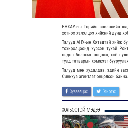
БНХАУ-ын Төрийн зөвлөлийн ша
хотноо хэлэлцээ хийсний дүнд хо
Талууд АНУ-ын Хятадтай хийж бу
тохиролцоонд хүрсэн тухай Рой
өндөр болохыг онцолж, хоёр ул
тулд татварын хэмжээг бууруулах
Талууд мөн худалдаа, эдийн зас
Синьхуа агентлаг онцолсон байна
Хуваалцах
Жиргэх
ХОЛБООТОЙ МЭДЭЭ