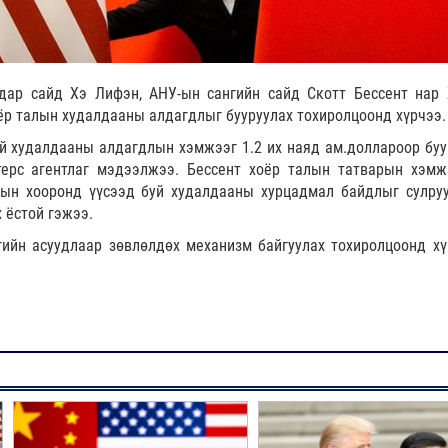
дар сайд Хэ Лифэн, АНУ-ын сангийн сайд Скотт Бессент нар
ёр талын худалдааны алдагдлыг бууруулах тохиролцоонд хүрчээ.
й худалдааны алдагдлын хэмжээг 1.2 их наяд ам.доллароор буу
терс агентлаг мэдээлжээ. Бессент хоёр талын татварын хэмж
сын хооронд үүсээд буй худалдааны хурцадмал байдлыг сулру
 ёстой гэжээ.
гийн асуудлаар зөвлөлдөх механизм байгуулах тохиролцоонд хү
.