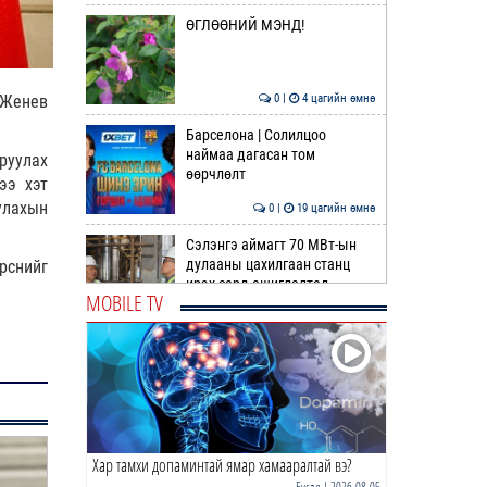
ӨГЛӨӨНИЙ МЭНД!
0 |
4 цагийн өмнө
 Женев
Барселона | Солилцоо
наймаа дагасан том
руулах
өөрчлөлт
ээ хэт
улахын
0 |
19 цагийн өмнө
Сэлэнгэ аймагт 70 МВт-ын
дулааны цахилгаан станц
рснийг
ирэх сард ашиглалтад …
MOBILE TV
0 |
21 цагийн өмнө
ДОХИО | Газрын тосны ханш
өсөж эхэллээ
0 |
21 цагийн өмнө
Хар тамхи допаминтай ямар хамааралтай вэ?
Шатахуун дамлан борлуулсан
хоёр зөрчлийг илрүүлэн
Бусад
| 2026-08-05