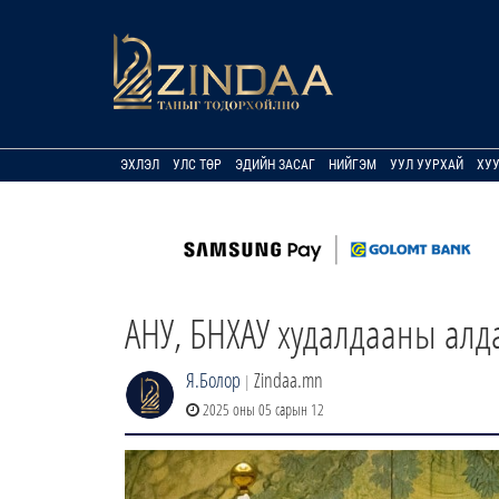
ЭХЛЭЛ
УЛС ТӨР
ЭДИЙН ЗАСАГ
НИЙГЭМ
УУЛ УУРХАЙ
ХУ
АНУ, БНХАУ худалдааны алд
Я.Болор
Zindaa.mn
|
2025 оны 05 сарын 12