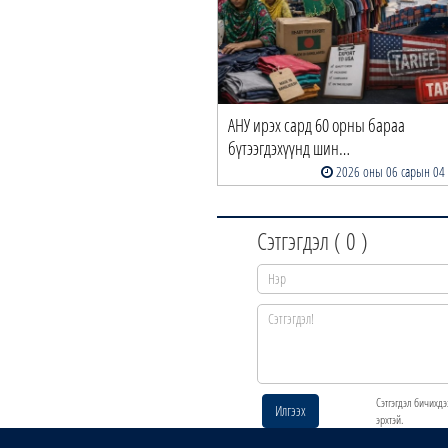
АНУ ирэх сард 60 орны бараа
бүтээгдэхүүнд шин…
2026 оны 06 сарын 04
Сэтгэгдэл (
0
)
Сэтгэгдэл бичихдэ
Илгээх
эрхтэй.