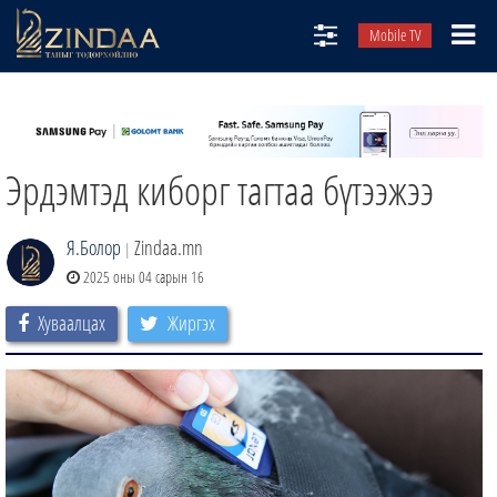
Mobile TV
НИЙТЛЭЛЧИД
ТВ8
Эрдэмтэд киборг тагтаа бүтээжээ
ӨГЛӨӨНИЙ СОНИН
АУДИО ЗОХИОЛ
Я.Болор
Zindaa.mn
|
ЗИНДАА СЭТГҮҮЛ
2025 оны 04 сарын 16
Хуваалцах
Жиргэх