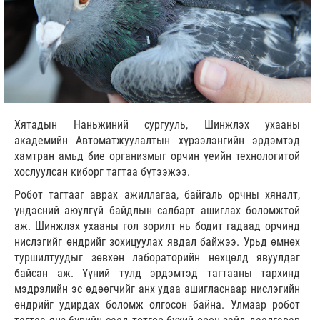
Хятадын Наньжиний сургууль, Шинжлэх ухааны
академийн Автоматжуулалтын хүрээлэнгийн эрдэмтэд
хамтран амьд бие организмыг орчин үеийн технологитой
хослуулсан киборг тагтаа бүтээжээ.
Робот тагтааг аврах ажиллагаа, байгаль орчны хяналт,
үндэсний аюулгүй байдлын салбарт ашиглах боломжтой
аж. Шинжлэх ухааны гол зорилт нь бодит гадаад орчинд
нислэгийг өндрийг зохицуулах явдал байжээ. Урьд өмнөх
туршилтуудыг зөвхөн лабораторийн нөхцөлд явуулдаг
байсан аж. Үүний тулд эрдэмтэд тагтааны тархинд
мэдрэлийн эс өдөөгчийг анх удаа ашигласнаар нислэгийн
өндрийг удирдах боломж олгосон байна. Улмаар робот