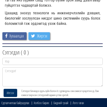
тагтаа янз бүрийн саад тотгор бүхий орон зайд даалгавар
гүйцэтгэх чадвартай болжээ.
Цаашид энэхүү технологи нь инженерчлэлийн дэвшил,
биологийг хослуулсан нисдэг шинэ системийн суурь болох
боломжтой гэж эрдэмтэд үзэж байна.
Хуваалцах
Жиргэх
Сэтгэгдэл (
0
)
Сэтгэгдэл бичихдээ хууль зүйн болон ёс суртахууны хэм хэмжээг хүндэтгэнэ үү. Хэм
Илгээх
хэмжээг зөрчсөн сэтгэгдэлийг админ устгах эрхтэй.
Сурталчилгаа байршуулах
Холбоо барих
Бидний тухай
Лого татах