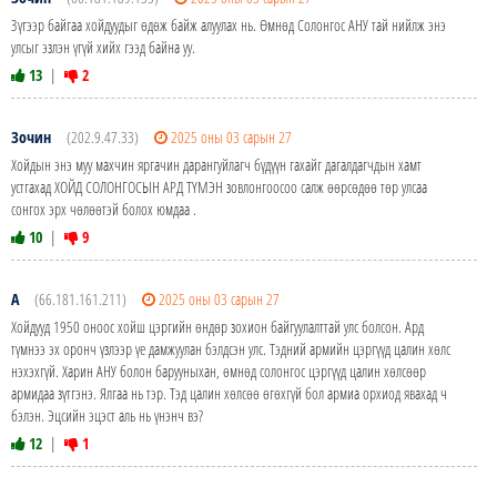
Зүгээр байгаа хойдуудыг өдөж байж алуулах нь. Өмнөд Солонгос АНУ тай нийлж энэ
улсыг эзлэн үгүй хийх гээд байна уу.
13
|
2
Зочин
(202.9.47.33)
2025 оны 03 сарын 27
Хойдын энэ муу махчин яргачин дарангуйлагч бүдүүн гахайг дагалдагчдын хамт
устгахад ХОЙД СОЛОНГОСЫН АРД ТҮМЭН зовлонгоосоо салж өөрсөдөө төр улсаа
сонгох эрх чөлөөтэй болох юмдаа .
10
|
9
А
(66.181.161.211)
2025 оны 03 сарын 27
Хойдууд 1950 оноос хойш цэргийн өндөр зохион байгуулалттай улс болсон. Ард
түмнээ эх оронч үзлээр үе дамжуулан бэлдсэн улс. Тэдний армийн цэргүүд цалин хөлс
нэхэхгүй. Харин АНУ болон барууныхан, өмнөд солонгос цэргүүд цалин хөлсөөр
армидаа зүтгэнэ. Ялгаа нь тэр. Тэд цалин хөлсөө өгөхгүй бол армиа орхиод явахад ч
бэлэн. Эцсийн эцэст аль нь үнэнч вэ?
12
|
1