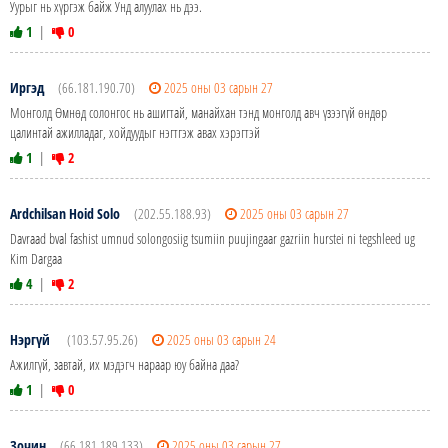
Уурыг нь хүргэж байж Унд алуулах нь дээ.
1
|
0
Иргэд
(66.181.190.70)
2025 оны 03 сарын 27
Монголд Өмнөд солонгос нь ашигтай, манайхан тэнд монголд авч үзээгүй өндөр
цалинтай ажилладаг, хойдуудыг нэгтгэж авах хэрэгтэй
1
|
2
Ardchilsan Hoid Solo
(202.55.188.93)
2025 оны 03 сарын 27
Davraad bval fashist umnud solongosiig tsumiin puujingaar gazriin hurstei ni tegshleed ug
Kim Dargaa
4
|
2
Нэргүй
(103.57.95.26)
2025 оны 03 сарын 24
Ажилгүй, завтай, их мэдэгч нараар юу байна даа?
1
|
0
Зочин
(66.181.189.133)
2025 оны 03 сарын 27