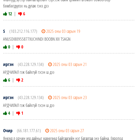
бөмбөгдүүлэх нь дутаж гэнэ дээ
12
|
6
S
(103.212.116.177)
2025 оны 03 сарын 19
ANUSDI80955877XUCHINDI BOOBN XXI TSAGN
0
|
0
иргэн
(43.228.129.134)
2025 оны 03 сарын 21
АРДЧИЛАЛ гэж байхгүй гэсэн ш дээ
6
|
2
иргэн
(43.228.129.134)
2025 оны 03 сарын 23
АРДЧИЛАЛ гэж байхгүй гэсэн ш дээ
4
|
1
Очир
(66.181.177.61)
2025 оны 03 сарын 27
Янкууд л орчин үед дайныг өдөөгөөд байгаагийн нэг баталгаа энэ байна. Европод