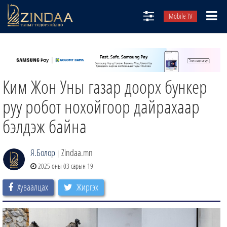
Mobile TV
НИЙТЛЭЛЧИД
ТВ8
Ким Жон Уны газар доорх бункер
ӨГЛӨӨНИЙ СОНИН
АУДИО ЗОХИОЛ
руу робот нохойгоор дайрахаар
ЗИНДАА СЭТГҮҮЛ
бэлдэж байна
Я.Болор
Zindaa.mn
|
2025 оны 03 сарын 19
Хуваалцах
Жиргэх