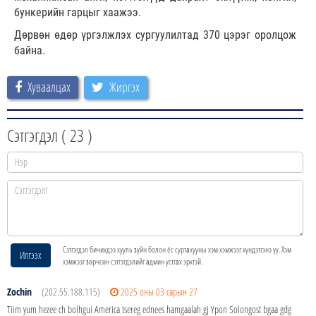
бункерийн гарцыг хаажээ.
Дөрвөн өдөр үргэлжлэх сургуулилтад 370 цэрэг оролцож
байна.
Хуваалцах
Жиргэх
Сэтгэгдэл (
23
)
Сэтгэгдэл бичихдээ хууль зүйн болон ёс суртахууны хэм хэмжээг хүндэтгэнэ үү. Хэм
Илгээх
хэмжээг зөрчсөн сэтгэгдэлийг админ устгах эрхтэй.
Zochin
(202.55.188.115)
2025 оны 03 сарын 27
Tiim yum hezee ch bolhgui America tsereg ednees hamgaalah gj Ypon Solongost bgaa gdg