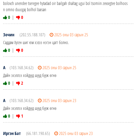
bolovch unendee tseregee hytadad oir bailgah shaltag ugui bol tsomiin zevsegtee bolhoos
n omno duusgaj bolhol baisan
0
|
0
Зочин
(202.55.188.107)
2025 оны 03 сарын 25
Саддам Хусен шиг юм хэзээ нэгэн цагт болно.
0
|
0
А
(103.168.34.62)
2025 оны 03 сарын 25
Дайн эхэллээ хойдууд шууд бууж өгнө
0
|
2
А
(103.168.34.62)
2025 оны 03 сарын 23
Дайн эхэллээ хойдууд шууд бууж өгнө
0
|
1
Иргэн Бат
(66.181.190.65)
2025 оны 03 сарын 23