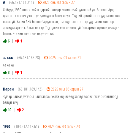
А
(66.181.161.211)
2025 оны 03 сарын 27
Хойдууд 1950 оноос хойш цэргийн өндөр зохион байгуулалттай улс болсон. Ард
түмнээ эх оронч үзлээр үе дамжуулан бэлдсэн улс. Тэдний армийн цэргүүд цалин хөлс
нэхэхгүй. Харин АНУ болон барууныхан, өмнөд солонгос цэргүүд цалин хөлсөөр
армидаа зүтгэнэ. Ялгаа нь тэр. Тэд цалин хөлсөө өгөхгүй бол армиа орхиод явахад ч
бэлэн. Эцсийн эцэст аль нь үнэнч вэ?
6
|
1
з. ккк
(66.181.185.28)
2025 оны 03 сарын 21
ха ха ха
3
|
1
Наран
(66.181.189.143)
2025 оны 03 сарын 27
Зүгээр байхад зүгээр л байлгаарай эхлэж өдчихөөд хариуг барих гэхээр гонгиноод
байдаг шүү .
10
|
2
1990
(103.212.117.61)
2025 оны 03 сарын 23