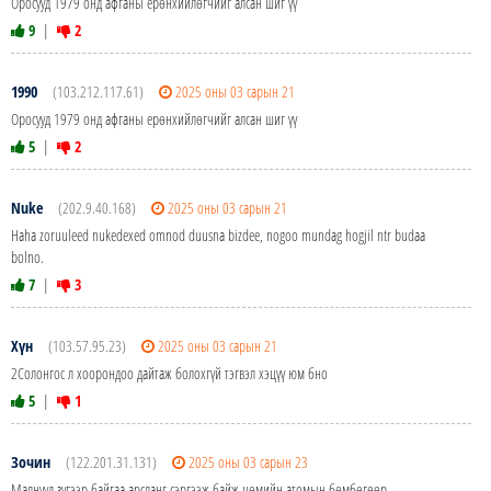
Оросууд 1979 онд афганы ерөнхийлөгчийг алсан шиг үү
9
|
2
1990
(103.212.117.61)
2025 оны 03 сарын 21
Оросууд 1979 онд афганы ерөнхийлөгчийг алсан шиг үү
5
|
2
Nuke
(202.9.40.168)
2025 оны 03 сарын 21
Haha zoruuleed nukedexed omnod duusna bizdee, nogoo mundag hogjil ntr budaa
bolno.
7
|
3
Хүн
(103.57.95.23)
2025 оны 03 сарын 21
2Солонгос л хоорондоо дайтаж болохгүй тэгвэл хэцүү юм бно
5
|
1
Зочин
(122.201.31.131)
2025 оны 03 сарын 23
Малнууд зүгээр байгаа арсланг сэргээж байж цөмийн атомын бөмбөгөөр