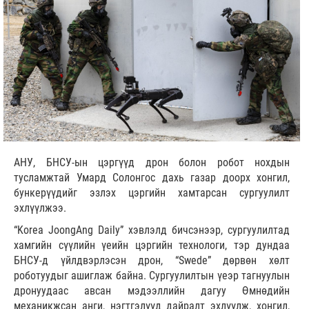
АНУ, БНСУ-ын цэргүүд дрон болон робот нохдын
тусламжтай Умард Солонгос дахь газар доорх хонгил,
бункерүүдийг эзлэх цэргийн хамтарсан сургуулилт
эхлүүлжээ.
“Korea JoongAng Daily” хэвлэлд бичсэнээр, сургуулилтад
хамгийн сүүлийн үеийн цэргийн технологи, тэр дундаа
БНСУ-д үйлдвэрлэсэн дрон, “Swede” дөрвөн хөлт
роботуудыг ашиглаж байна. Сургуулилтын үеэр тагнуулын
дронуудаас авсан мэдээллийн дагуу Өмнөдийн
механикжсан анги, нэгтгэлүүд дайралт эхлүүлж, хонгил,