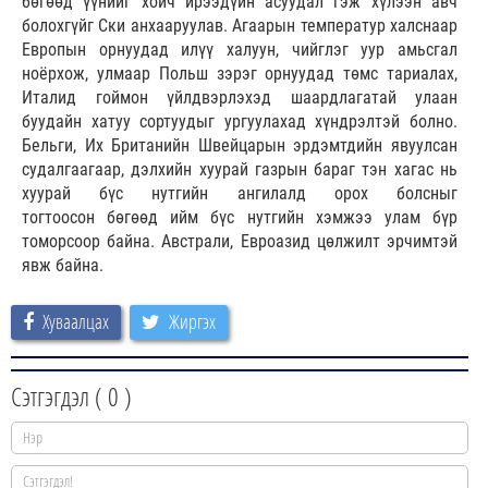
бөгөөд үүнийг хойч ирээдүйн асуудал гэж хүлээн авч
болохгүйг Ски анхааруулав. Агаарын температур халснаар
Европын орнуудад илүү халуун, чийглэг уур амьсгал
ноёрхож, улмаар Польш зэрэг орнуудад төмс тариалах,
Италид гоймон үйлдвэрлэхэд шаардлагатай улаан
буудайн хатуу сортуудыг ургуулахад хүндрэлтэй болно.
Бельги, Их Британийн Швейцарын эрдэмтдийн явуулсан
судалгаагаар, дэлхийн хуурай газрын бараг тэн хагас нь
хуурай бүс нутгийн ангилалд орох болсныг
тогтоосон бөгөөд ийм бүс нутгийн хэмжээ улам бүр
томорсоор байна. Австрали, Евроазид цөлжилт эрчимтэй
явж байна.
Хуваалцах
Жиргэх
Сэтгэгдэл (
0
)