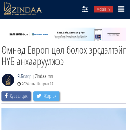
Mobile TV
НИЙТЛЭЛЧИД
ТВ8
Өмнөд Европ цөл болох эрсдэлтэйг
ӨГЛӨӨНИЙ СОНИН
АУДИО ЗОХИОЛ
НҮБ анхааруулжээ
ЗИНДАА СЭТГҮҮЛ
Я.Болор
Zindaa.mn
|
2024 оны 10 сарын 07
Хуваалцах
Жиргэх