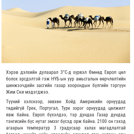
Хэрэв дэлхийн дулаарал 3°C-д хүрвэл Өмнөд Европ цөл
болох эрсдэлтэй гэж НҮБ-ын уур амьсгалын өөрчлөлтийн
шинжээчдийн засгийн газар хоорондын бүлгийн тэргүүн
Жим Ски мэдэгджээ.
Түүний хэлснээр, зөвхөн Хойд Америкийн орнуудад
төдийгүй Грек, Португал, Турк зэрэг орнуудад цөлжилт
явж байна. Европ бүхэлдээ, тэр дундаа Газар дундад
тэнгисийн бүс нутаг эмзэг бүсэд орж байна. 2100 он гэхэд
агаарын температур 3 градусаар халах магадлалтай