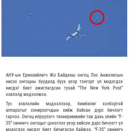
АНУ-ын Ерөнхийлөгч Жо Байдены онгоц Лос Анжелесын
нисэх онгоцны буудалд буух үеэр тэнгэрт үл мэдэгдэх
нисдэг биет ажиглагдсан тухай “The New York Post”
хэвлэлд мэдээлжээ.
Тус хэвлэлийн мэдээллээр, бөмбөлөг хэлбэртэй
аппаратыг сонирхогчдын хийж байсан дүрс бичлэгт
гарчээ. Онгоц илрүүлэгч төхөөрөмжийн тав дахь үеийн “F-
35” сөнөөгч онгоцыг цэнэглэх үеэр хийсэн дүрс бичлэгт үл
мэдэгдэх нисдэг биет бичигдсэн байжээ. “F-35” сөнөөгч