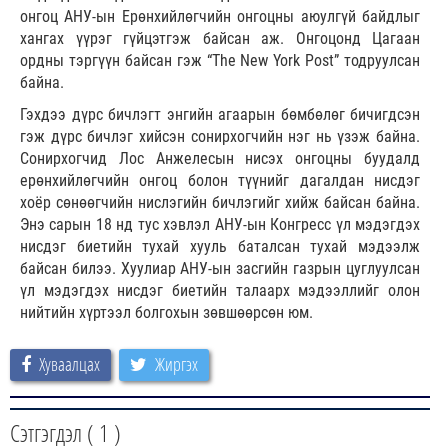
онгоц АНУ-ын Ерөнхийлөгчийн онгоцны аюулгүй байдлыг
хангах үүрэг гүйцэтгэж байсан аж. Онгоцонд Цагаан
ордны тэргүүн байсан гэж “The New York Post” тодруулсан
байна.
Гэхдээ дүрс бичлэгт энгийн агаарын бөмбөлөг бичигдсэн
гэж дүрс бичлэг хийсэн сонирхогчийн нэг нь үзэж байна.
Сонирхогчид Лос Анжелесын нисэх онгоцны буудалд
ерөнхийлөгчийн онгоц болон түүнийг дагалдан нисдэг
хоёр сөнөөгчийн нислэгийн бичлэгийг хийж байсан байна.
Энэ сарын 18 нд тус хэвлэл АНУ-ын Конгресс үл мэдэгдэх
нисдэг биетийн тухай хууль баталсан тухай мэдээлж
байсан билээ. Хуулиар АНУ-ын засгийн газрын цуглуулсан
үл мэдэгдэх нисдэг биетийн талаарх мэдээллийг олон
нийтийн хүртээл болгохын зөвшөөрсөн юм.
Хуваалцах
Жиргэх
Сэтгэгдэл (
1
)