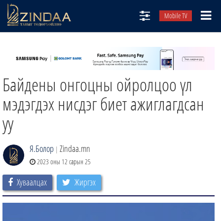
Mobile TV
НИЙТЛЭЛЧИД
ТВ8
Байдены онгоцны ойролцоо үл
ӨГЛӨӨНИЙ СОНИН
АУДИО ЗОХИОЛ
мэдэгдэх нисдэг биет ажиглагдсан
ЗИНДАА СЭТГҮҮЛ
уу
Я.Болор
Zindaa.mn
|
2023 оны 12 сарын 25
Хуваалцах
Жиргэх