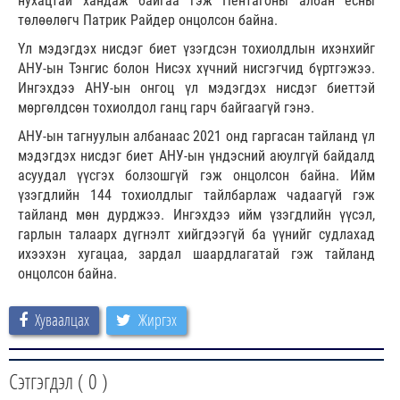
нухацтай хандаж байгаа гэж Пентагоны албан ёсны
төлөөлөгч Патрик Райдер онцолсон байна.
Үл мэдэгдэх нисдэг биет үзэгдсэн тохиолдлын ихэнхийг
АНУ-ын Тэнгис болон Нисэх хүчний нисгэгчид бүртгэжээ.
Ингэхдээ АНУ-ын онгоц үл мэдэгдэх нисдэг биеттэй
мөргөлдсөн тохиолдол ганц гарч байгаагүй гэнэ.
АНУ-ын тагнуулын албанаас 2021 онд гаргасан тайланд үл
мэдэгдэх нисдэг биет АНУ-ын үндэсний аюулгүй байдалд
асуудал үүсгэх болзошгүй гэж онцолсон байна. Ийм
үзэгдлийн 144 тохиолдлыг тайлбарлаж чадаагүй гэж
тайланд мөн дурджээ. Ингэхдээ ийм үзэгдлийн үүсэл,
гарлын талаарх дүгнэлт хийгдээгүй ба үүнийг судлахад
ихээхэн хугацаа, зардал шаардлагатай гэж тайланд
онцолсон байна.
Хуваалцах
Жиргэх
Сэтгэгдэл (
0
)