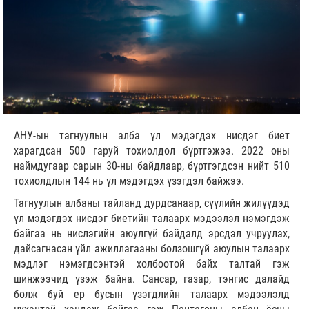
АНУ-ын тагнуулын алба үл мэдэгдэх нисдэг биет
харагдсан 500 гаруй тохиолдол бүртгэжээ. 2022 оны
наймдугаар сарын 30-ны байдлаар, бүртгэгдсэн нийт 510
тохиолдлын 144 нь үл мэдэгдэх үзэгдэл байжээ.
Тагнуулын албаны тайланд дурдсанаар, сүүлийн жилүүдэд
үл мэдэгдэх нисдэг биетийн талаарх мэдээлэл нэмэгдэж
байгаа нь нислэгийн аюулгүй байдалд эрсдэл учруулах,
дайсагнасан үйл ажиллагааны болзошгүй аюулын талаарх
мэдлэг нэмэгдсэнтэй холбоотой байх талтай гэж
шинжээчид үзэж байна. Сансар, газар, тэнгис далайд
болж буй ер бусын үзэгдлийн талаарх мэдээлэлд