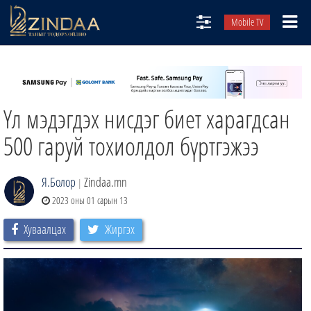
Mobile TV
НИЙТЛЭЛЧИД
ТВ8
Үл мэдэгдэх нисдэг биет харагдсан
ӨГЛӨӨНИЙ СОНИН
АУДИО ЗОХИОЛ
500 гаруй тохиолдол бүртгэжээ
ЗИНДАА СЭТГҮҮЛ
Я.Болор
Zindaa.mn
|
2023 оны 01 сарын 13
Хуваалцах
Жиргэх